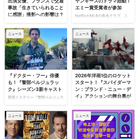
出演女優、フランスで交通
ヤンキースのドラマ始動！
事故「生きていられること
エミー賞受賞者が参加
に感謝」撮影への影響は？
NetflixがMLBの有名クラブ、ニ
ューヨーク・ヤンキースを題材に
人気Netflixドラマ『エミリー、パ
した新作ドラマシリーズの開発を
リへ行く』第6シーズンに出演す
ニュース
ニュース
進めている。米Varietyが報じ
るイギリス人女優のミニー・ドラ
た。 『オザークへようこそ』ジ
イヴァーが、フランスでの撮影休
ェイソン・ベイトマンも関与
止期間中に深刻な自動車事故に遭
Netflixは、今年3月のMLB開幕戦
っていたことが分かった。 生き
をライヴ配信したのを皮切りに、
ていられることに心から感謝 ミ
7月のホームランダービーもリリ
ニーは過去8週間にわたり、
ースするなど、MLBとの関係性
Instagram上で「パリ近況報告」
『ドクター・フー』俳優
2026年洋画1位のロケット
を深めている。この協力関係は
と題した動画シリーズを投稿。最
も！『警部ベルジュラッ
スタート！『スパイダーマ
2028年まで続く予定だ。今月中
終シーズンの撮影で滞在していた
ク』シーズン3新キャスト
ン：ブランド・ニュー・デ
旬に行われるフィールド・オブ・
パリでの日常をファンに届けてい
イ』アクションの舞台裏が
ドリームス（映画『フィールド・
た。しかし8月6日（木）早朝、
英国ミステリー『警部ベルジュラ
公開
オブ・ドリームス』の舞台となっ
首にネックサポーターを装着して
ック』シーズン3の撮影が始まっ
たアイオワ州のとうもろこし畑の
ベッドに横たわる姿で最新動画を
ている。また、4人のキャストが
トム・ホランド演じるスパイダー
中にある球 …
公開。「パリの最新情報だけど、
ニュース
ニュース
新たに加わることも明らかになっ
マンの新たな物語を描く映画『ス
実はロンドンに戻っ …
た。英BBCなど複数のメディアが
パイダーマン：ブランド・ニュ
伝えている。 これまでで最も衝
ー・デイ』が大ヒット上映中だ。
撃的な事件に巻き込まれるベルジ
公開初日の興行収入は5億6,000