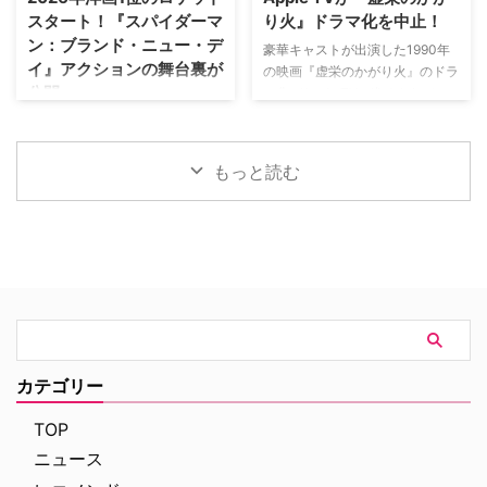
を深めている。この協力関係は
『Bergerac（原題）』をリブー
スタート！『スパイダーマ
り火』ドラマ化を中止！
2028年まで続く予定だ。今月中
トした本作。イギリス海峡に浮か
ン：ブランド・ニュー・デ
旬に行われるフィールド・オブ・
ぶジャージー島を舞台に、警部の
豪華キャストが出演した1990年
イ』アクションの舞台裏が
ドリームス（映画『フィールド・
ジム・ベルジュラックが事件に挑
の映画『虚栄のかがり火』のドラ
公開
オブ・ドリームス』の舞台となっ
む人気シリーズだ。本国イギリス
マ化がApple TVで進められてい
たアイオワ州のとうもろこし畑の
で2025年にシーズン1（『警部ベ
たが、頓挫したことが明らかにな
トム・ホランド演じるスパイダー
中にある球 …
ルジュラック～豪邸に …
った。米Deadlineが報じてい
マンの新たな物語を描く映画『ス
る。 鬼門らしく一筋縄ではいか
パイダーマン：ブランド・ニュ
もっと読む
ず 原作は、1987年に出版された
ー・デイ』が大ヒット上映中だ。
トム・ウルフのベストセラー小説
公開初日の興行収入は5億6,000
「虚栄の篝火」。1980年代のニ
万円を超え、2026年公開の洋画
ューヨークの上流社会を辛辣に風
ナンバーワンを記録。このたび、
刺した作品だ。ウォール街で台頭
主演のトム・ホランド自らが臨場
したトレーダーたち、その華奢な
感あふれるアクションシーン撮影
妻や愛人、そして富裕層が住むマ
の裏側を明かす特別映像が公開さ
ンハッタンと周辺の貧困な地区と
れた。 世界中で大ヒットを記
の間にくすぶる人種間の緊張を描
録！ 映画史に残る快挙を達成 ソ
く。人種間の対立を煽って全国的
ニー・ピクチャーズ配給、トム・
カテゴリー
な名声を得た …
ホランド演じるピーター・パーカ
ー＝スパイダーマンの新たなる物
TOP
語、『スパイダーマン：ブラン
ニュース
ド・ニュー・デイ』が大ヒット …