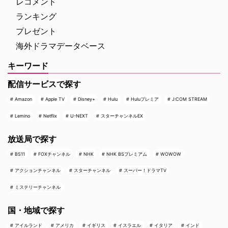
レコメンド
ランキング
プレゼント
海外ドラマデータベース
キーワード
配信サービスで探す
Amazon
Apple TV
Disney+
Hulu
Huluプレミア
J:COM STREAM
Lemino
Netflix
U-NEXT
スターチャンネルEX
放送局で探す
BS11
FOXチャンネル
NHK
NHK BSプレミアム
WOWOW
アクションチャンネル
スターチャンネル
スーパー！ドラマTV
ミステリーチャンネル
国・地域で探す
アイルランド
アメリカ
イギリス
イスラエル
イタリア
インド