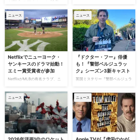
が舞台のアクション特集」
人気Netflixドラマ『エミリー、パ
放送
リへ行く』第6シーズンに出演す
ニュース
ニュース
るイギリス人女優のミニー・ドラ
日本で唯一のアクション海外ドラ
イヴァーが、フランスでの撮影休
マ専門チャンネル「アクションチ
止期間中に深刻な自動車事故に遭
ャンネル」にて、8月11日の山の
っていたことが分かった。 生き
日に合わせた特別編成「山が舞台
ていられることに心から感謝 ミ
のアクション特集」が放送され
ニーは過去8週間にわたり、
る。 8月11日「山の日」に注目の
Instagram上で「パリ近況報告」
山岳アクション2作品を特別編成
Netflixでニューヨーク・
『ドクター・フー』俳優
と題した動画シリーズを投稿。最
今回の特集では、米陸軍特殊部隊
ヤンキースのドラマ始動！
も！『警部ベルジュラッ
終シーズンの撮影で滞在していた
出身の保安官が山岳地帯の町で起
エミー賞受賞者が参加
ク』シーズン3新キャスト
パリでの日常をファンに届けてい
きる難事件に挑む全米大ヒット作
た。しかし8月6日（木）早朝、
NetflixがMLBの有名クラブ、ニ
英国ミステリー『警部ベルジュラ
『ブルーリッジ 山岳捜査網』が
首にネックサポーターを装着して
ューヨーク・ヤンキースを題材に
ック』シーズン3の撮影が始まっ
独占日本初放送。さらに、元特殊
ベッドに横たわる姿で最新動画を
した新作ドラマシリーズの開発を
ている。また、4人のキャストが
部隊員の父親が娘を守るために大
公開。「パリの最新情報だけど、
ニュース
ニュース
進めている。米Varietyが報じ
新たに加わることも明らかになっ
自然を駆け巡るフランス発の話題
実はロンドンに戻っ …
た。 『オザークへようこそ』ジ
た。英BBCなど複数のメディアが
作『デビルズ・リープ～娘を守
ェイソン・ベイトマンも関与
伝えている。 これまでで最も衝
れ！最強の親父』が一挙放送され
Netflixは、今年3月のMLB開幕戦
撃的な事件に巻き込まれるベルジ
る。雄大な自然の中で繰り広 …
をライヴ配信したのを皮切りに、
ュラック 1981年から1991年にか
7月のホームランダービーもリリ
けて英BBCで放送されたジョン・
ースするなど、MLBとの関係性
ネトルズ主演ドラマ
2026年洋画1位のロケット
Apple TVが『虚栄のかが