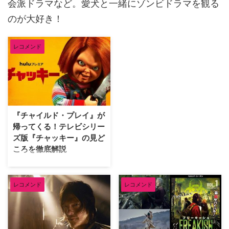
会派ドラマなど。愛犬と一緒にゾンビドラマを観る
のが大好き！
レコメンド
『チャイルド・プレイ』が
帰ってくる！テレビシリー
ズ版『チャッキー』の見ど
ころを徹底解説
殺人鬼の魂が乗り移った恐怖の人
形“チャッキー”テレビシリーズ版
が遂に日本上陸！ 6月24日
レコメンド
レコメンド
（金）からHuluにて独占配信さ
れる本作の見どころをご紹介す
る。 『チャイルド・プレイ』の
チャッキーが帰ってくる！ 射殺