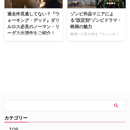
されたシリアルキラーの魂が乗り
移った人形“チャッキー”の恐怖を
過去作見逃してない？『ウ
ゾンビ作品マニアによ
描いた『チャイルド・プレイ』
ォーキング・デッド』ダリ
る"設定別"ゾンビドラマ・
は、1988年に第1作目が公開され
るや否や世界中で多くのホラー映
ルロス必見のノーマン・リ
映画の魅力
画ファンから絶大な支持を得た。
ーダス出演作をご紹介！
根強い人気を誇る『ウォーキン
その後、7作品も製作されるなど
グ・デッド』シーズン10の追加
『ウォーキング・デッド』シーズ
時代を超えた人気シリーズとなっ
エピソードの放送がFOXチャンネ
ン10の追加エピソード（17話〜
ており、今回は史上初となるテレ
ルでスタートし、日本の地上波で
22話）では今まで明かされてい
ビシリーズ版『チャッキー』 …
は竹内涼真主演のゾンビドラマ
なかった登場人物たちのサイドス
『君と世界が終わる日に』（日本
トーリーが描かれました。ダリル
テレビ系）が放送されるなど、ゾ
好きな筆者としては、18話の「俺
ンビを扱った映画やドラマは国内
を見つけてくれ」でドッグとダリ
外で多くの人に愛され続けていま
ルの出会いにホッコリしていたと
す。ありとあらゆるゾンビ映画・
ころ、そのあとの展開に衝撃を受
ドラマが作られるなか、…
けつつも、作ってくれてありがと
うという気持ちに…
カテゴリー
TOP