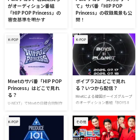
りAbemaにて日韓同時・国内独
れ、番組のメインプロデューサー
がオーディション番組
て」サバ番「HIP POP
占無料放送が始まる。 Abemaで
を務めるi-dleのソヨン、
「HIP POP Princess」の
Princess」の収録風景も公
はほかにも、ENHYPENを生んだ
Gaeko（Dynamic Duo）、
審査基準を明かす
開！
「I-LAND」やILLITを生んだ「R U
RIEHATA、岩田剛典（三代目 J
Next？ …
SOUL BROTHERS）が登壇した。
「U-NEXT」は、2025年10月16日
日韓同時・国内独占配信が予定さ
制作発表会の冒頭では、i-dleソヨ
（木）より国内独占配信する
れている、Mnetの日韓合同サバ
K-POP
K-POP
ン …
Mnetの日韓合同サバイバルオー
イバルオーディション番組
ディション番組「Unpretty
「Unpretty Rapstar:HIP POP
Rapstar : HIP POP Princess」
Princess」（以下、「HIP POP
（以下、「HIP POP Princess」）
Princess」）に関して、当番組の
について、メインプロデューサー
単独MC兼メインプロデューサー
を務めるi-dleのソヨン、Gaeko、
を務めるi-dle ソヨンの一問一答
RIEHATA、岩田剛典それぞれの審
と、収録現場のスチールが公開さ
Mnetのサバ番「HIP POP
ボイプラ2はどこで見れ
査ポイントを公開した。 「HIP
れた。 i-dle ソヨンが当番組への
Princess」はどこで見れ
る？いつから配信？
POP Princess」の審査ポイントと
意気込みを語る ――9年前の
る？
Mnetによる韓国ボーイズグループ
は… 「HIP POP Princess」は、
「Unpretty Rapstar」参加者か
のオーディション番組「BOYS II
Mnetが新たに手掛ける日韓合同
ら、MCとして戻ってきた感想を
U-NEXT」でMnetの日韓合同制作
PLANET」（通称：ボイプラ2）
ヒップホップガー …
お聞かせください。 「Unpretty
サバイバルオーディション番組
の無料視聴方法や日本語字幕の有
Rapstar …
「Unpretty Rapstar : HIP POP
無についてまとめた。 ボイプラ2
K-POP
その他
Princess」（以下、「HIP POP
を日本語字幕で無料視聴する方
Princess」）が日韓同時・国内独
法！ 「BOYS II PLANET」を日本
占配信することがわかった。
で見る場合、結論から言うと