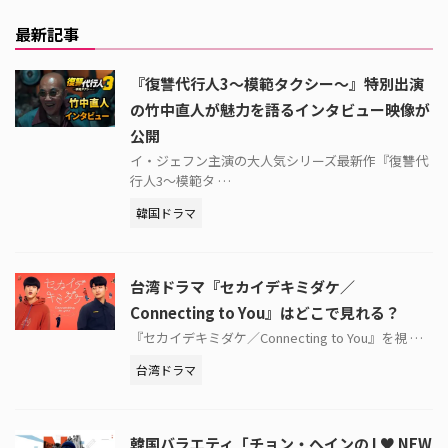
最新記事
『復讐代行人3～模範タクシー～』特別出演
の竹中直人が魅力を語るインタビュー映像が
公開
イ・ジェフン主演の大人気シリーズ最新作『復讐代
行人3～模範タ …
韓国ドラマ
台湾ドラマ『セカイデキミダケ／
Connecting to You』はどこで見れる？
『セカイデキミダケ／Connecting to You』を視 …
台湾ドラマ
韓国バラエティ「チョン・ヘインの I ♥ NEW