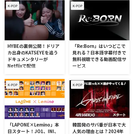
プロジェクト「MADE IN KOREA -
ィション番組「明日 …
「PROJECT７」（プジェ）の無
K-POP
K-POP
THE K-POP EXPERIENCE-」を視
料視聴方法 結論から言うと、
聴できる動画配信サービスを紹介
「PROJECT７」は「ABEMAプレ
する。 「MADE IN KOREA -THE K-
ミアム」だけで視聴できる。
POP EXPERIENCE-」はどこで配
ABEMAプレミアムの特徴 ABEMA
信？ 「MADE IN KOREA -THE K-
は無料でも視聴可能だが、
POP EXPERIENCE-」はPrime
ABEMAプレミアムにランクアップ
Video「チャンネルK」にて2024
HYBEの裏側公開！ドリア
「Re:Born」はいつどこで
することで、さらに快適に動画を
年8月18日（日）18：00より配信
カ出身のKATSEYEを追う
見れる？日本語字幕付きで
楽しむことができる。 なお、ボ
スタート（初回エピソードは無料
ドキュメンタリーが
無料視聴できる動画配信サ
イプラ＆ガルプラのほかにも、
で視聴可能！）。毎週日曜日に新
Netflixで配信
ービス
ILLITを生んだ「R U Next?」や
エピソードが配信。 「チャンネ
ENHYPENを生んだ「I-LAN …
ルK …
ドキュメンタリーシリーズ「ポッ
ボーイズグループリアリティサバ
プスター・アカデミー: KATSEYE
イバル番組「Re:Born」の視聴情
K-POP
K-POP
になるまで」がNetflixにて8月21
報をご紹介！ 韓国サバイバル番
日（水）より独占配信する。
組「Re:Born」の無料視聴方法 結
「ポップスター・アカデミー:
論から言うと、「Re:Born」を視
KATSEYEになるまで」とは 本作
聴するのにおすすめの動画配信サ
は、BTSらが所属する韓国の大手
ービスは「ABEMAプレミアム」。
事務所HYBEとアメリカの大手レ
ABEMAプレミアムの特徴 ABEMA
コード・レーベルGeffen
はもともと無料で視聴可能だが、
「LAPONE×Lemino」本
韓国発のサバ番が日本で大
Records、昨年9月から11月に開
ABEMAプレミアムにランクアップ
日スタート！JO1、INI、
人気の理由とは？2024年
催したグローバルオーディション
することで、さらに快適に動画を