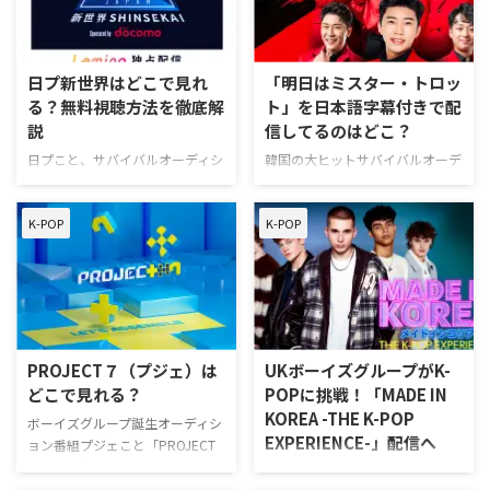
「HIP POP Princess」配信情報
「Abema」がおすすめ。最新話
「HIP POP Princess」は2025年
が無料で見れるほか、見逃し配信
10月16日（木）よりU-NEXTで日
にも対応している。また、リアル
韓同時・国内独占配信。毎週木曜
日プ新世界はどこで見れ
「明日はミスター・トロッ
タイム配信でも通訳版と簡易字幕
日に最新エピソードを配信。 ＼
る？無料視聴方法を徹底解
ト」を日本語字幕付きで配
版が同時放送されるので、日本語
新規なら31日間無料／ 「HIP
説
信してるのはどこ？
字幕で視聴したい人も安心だ。
POP Princess」U-NEXT視聴ペー
Abemaではボイプラ＆ガルプラ
ジ > …
日プこと、サバイバルオーディシ
韓国の大ヒットサバイバルオーデ
のほかにも、ENHYPENを生 …
ョン番組の第1弾「PRODUCE
ィション番組「明日はミスター・
101 JAPAN」から第4弾
トロット」、「ミスター・トロッ
K-POP
K-POP
「PRODUCE 101 JAPAN 新世界」
ト2 新たな伝説の始まり」が視聴
（日プ新世界）を視聴できる動画
できる動画配信サービスを紹介す
配信サービスについて紹介する。
る。 韓国オーディション番組
日プ新世界はいつどこで見れる？
「明日はミスター・トロット」は
「PRODUCE 101 JAPAN 新世界」
どこで見れる？ 「明日はミスタ
（日プ新世界）は、2026年3月26
ー・トロット」およびシーズン2
日（木）21：00よりLeminoで独
となる「ミスター・トロット2 新
PROJECT７（プジェ）は
UKボーイズグループがK-
占配信スタート。以降、毎週木曜
たな伝説の始まり」はLeminoで
どこで見れる？
POPに挑戦！「MADE IN
日 21：00より配信。 なお、過去
配信中。どちらも全話無料で視聴
KOREA -THE K-POP
シリーズとなる「PRODUCE 101
可能。 Leminoプレミアムは、新
ボーイズグループ誕生オーディシ
EXPERIENCE-」配信へ
JAPAN」、「PRODUCE 101
規の登録なら初月無料で利用でき
ョン番組プジェこと「PROJECT
JAPAN …
る。無料期間中に解約すればお金
７」を日本で視聴できる方法をま
次世代UKボーイズグループ制作
は一切かからない！ 韓国オーデ
とめた。 韓国サバイバル番組