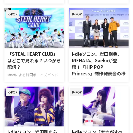
容だったが、STEAL HEART CLUB
続き「プロデューサー新曲 …
オーディション番組『Unpretty
独占配信中の日韓合同サバイバル
はバンドメンバーの座をかけて競
Rapstar : HIP POP Princess』
オーディション番組『Unpretty
い合う。 …
K-POP
K-POP
（以下、『HIP POP Princess』）
Rapstar : HIP POP Princess』
について、11月6日（木）配信の
（以下、『HIP POP Princess』）
第4話で披露される「プロデュー
について、10月23日（木）の第2
サー新曲ミッション」の情報を公
話配信に先立ち、メインプロデュ
開。あわせて、楽曲を手掛けたi-
ーサー4名のオフィシャルインタ
dle ソヨン、Gaeko、RIEHATA、
ビューが公開した。 第2話配信に
岩田剛典らプロデューサー陣から
先駆け、オフィシャルインタビュ
「STEAL HEART CLUB」
i-dleソヨン、岩田剛典、
のコメントも到着した。 『HIP
ー公開！ 10月16日（木）に配信
はどこで見れる？いつから
RIEHATA、Gaekoが登
POP Princess』第4話、文化の壁
された第1話では、参加者による
配信？
壇！「HIP POP
を超えた”歴代級”新曲のステージ
自己紹介サイファーに続き、最初
Princess」制作発表会の様
を予告 10月30日（木）に配信 …
のミッションとして日韓トラック
Mnetによる韓国ボーイズバンド
子をお届け
バトル「ヒップポップチャレン
のオーディション番組「STEAL
ジ」が行われた。「日本Aチー
HEART CLUB」の無料視聴方法や
U-NEXTにて、2025年10月16日
ム」と …
K-POP
K-POP
日本語字幕の有無についてまとめ
（木）から日韓合同サバイバルオ
た。 STEAL HEART CLUBはいつ
ーディション番組「Unpretty
からスタート？日本語字幕で無料
Rapstar:HIP POP Princess」（以
視聴する方法！ 「STEAL HEART
下、「HIP POP Princess」）の日
CLUB」を日本で見る場合、結論
韓同時・国内独占配信がスター
から言うと「Abema」一択！
ト。配信に先駆けて、同15日に韓
2025年10月21日（火）22：00よ
国・ソウルにて制作発表会が行わ
i-dleソヨン、岩田剛典ら
i-dle ソヨン「実力がすべ