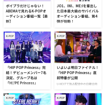
紐解いていきたい。 PRODUCE
占配信中の「ABEMAプレミア
ボイプラだけじゃない！
JO1、INI、ME:Iを輩出し
101（プデュ）とは？誕生から社
ム」。 ABEMAプレミアムの特徴
ABEMAで見れるK-POPオ
た日本最大級のサバイバル
会現象になるまでの歴史 そもそ
ABEMAはもともと無料で視聴可
ーディション番組一覧【最
オーディション番組、第4
も「PRODUCE 101」（通称：プ
能だが、ABEMAプレミアムにラン
新】
弾が始動！
デュ）とは何か。その歴史は
クアップすることで、さらに快適
2016年に遡る。番組タイトルに
に動 …
ABEMAプレミアムで独占配信中の
日本最大級のサバイバルオーディ
ある「101」は参加する練習生 …
K-POPオーディション・サバイバ
ション番組「PRODUCE 101
K-POP
K-POP
ル番組を徹底紹介。BOYS
JAPAN」の第4弾「PRODUCE
PLANET(ボイプラ)、Girls Planet
101 JAPAN 新世界」が、Lemino
999(ガルプラ)、R U Next?、
で独占無料配信することが明らか
PROJECT7など、
になった。 新たな試みと共に帰
ZEROBASEONE・ILLIT・Kep1er
ってきた「PRODUCE 101 JAPAN
を誕生させた人気番組の見どころ
新世界」とは 「PRODUCE 101
をまとめた。 ABEMAプレミアム
JAPAN 新世界」はJO1、INIやME:I
「HIP POP Princess」完
いよいよ明日ファイナル！
の料金プラン ABEMAで配信され
などを輩出してきた大人気サバイ
結！デビューメンバー7名
「HIP POP Princess」直
ているK-POPオーディション番組
バルオーディション番組の第4弾
決定、グループ名は
前特番が公開
の多くは、有料プラン「ABEMA
だ。今回の「PRODUCE 101
「H//PE Princess」
プレミアム」の加入が必要とな
JAPAN 新世界」では、番組の規
U-NEXTで独占配信中の日韓合同
る。プランは2種類あり、広告な
模を日本国内から世界へと拡大
オーディション番組「Unpretty
U-NEXTで独占配信中の日韓合同
しで快適に視聴できる月額1,1 …
し、国籍や出 …
Rapstar : HIP POP Princess」
オーディション番組「Unpretty
K-POP
K-POP
（以下、「HIP POP Princess」）
Rapstar : HIP POP Princess」の
が、ついに明日ファイナルステー
ファイナルステージにて、デビュ