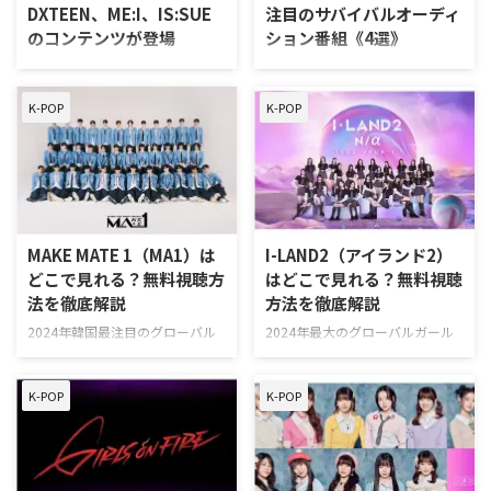
DXTEEN、ME:I、IS:SUE
注目のサバイバルオーディ
番組『The Debut: Dream
楽しむことができる。 なお、ボ
のコンテンツが登場
ション番組《4選》
Academy』（通称：ドリアカ）
イプラ＆ガルプラのほかにも、
で、K-POPの育成メソッドを用い
ILLITを生んだ「R U Next?」や
映像配信サービス「Lemino®」に
韓国発のサバイバルオーディショ
て結成された史上初のグローバ
ENHYPENを生んだ「I-LAND」、
て、「LAPONE Entertainment」
ン番組が日本で大人気の理由と
ル・ガール …
& …
K-POP
K-POP
および「LAPONE GIRLS」に所属
は？ コロナ禍によって一度は落
するアーティストの出演作品が
ち込んだアイドル市場は、SNSや
続々集結、配信される
ライブ配信などオンラインを活用
「LAPONE×Lemino」が本日よ
したコミュニケーションが確立さ
りスタート！
れたことで、2021年度には約
「LAPONE×Lemino」とは？ 大
1,500億円、2022年度には約
人気オーディション番組
1,650億円と、右肩上がりの市場
MAKE MATE 1（MA1）は
I-LAND2（アイランド2）
「PRODUCE 101 JAPAN」シリー
規模に。さらに2023年度のコロ
どこで見れる？無料視聴方
はどこで見れる？無料視聴
ズから誕生したJO1、INI、ME:Iな
ナ禍以降は、コンサートなどのリ
法を徹底解説
方法を徹底解説
ど、各所属アーティストが出演す
アルイベントが復活し、1,900億
る作品や関連作品が集まった
円(予測)まで上昇した。 サバイバ
2024年韓国最注目のグローバル
2024年最大のグローバルガール
「LAPONE」ジャンルがLemino内
ルオーディション番組の魅力とは
ボーイズグループデビュープロジ
ズグループ誕生プロジェクト「I-
に開設。 さらに、7月25日（木）
「アイドルを推す」ということ自
ェクト「MAKE MATE 1」を視聴で
LAND2：N/a」を視聴できる動画
よりJO1 …
体は、アイドル文化が根付く日本
K-POP
K-POP
きる動画配信サービスについて紹
配信サービスについて紹介する。
では珍しい …
介する。 MA1はどこで配信？ 結
I-LAND2（アイランド2）はどこで
論から言うと、「MA1」を視聴す
配信？ 結論から言うと、「I-
るのにおすすめの動画配信サービ
LAND2」を視聴するのにおすすめ
スは「ABEMAプレミアム」。
の動画配信サービスは「ABEMA