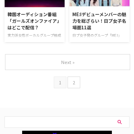
「MA1」の配信は、ABEMA独占。
プレミアム」。 「I-LAND2」の配
つまり、ABEMA以外の動画配信
信は、ABEMA独占。つまり、
韓国オーディション番組
ME:Iデビューメンバーの魅
サービスで視聴することはできな
ABEMA以外の動画配信サービス
「ガールズオンファイア」
力を総ざらい！日プ女子名
い。しかも、日韓同時に配信され
で視聴することはできない。しか
はどこで配信？
場面11選
るため、リアルタイムで最新エピ
も、日韓同時に配信されるため、
ソードを視聴することが可能なの
リアルタイムで最新エピソードを
実力派女性ボーカルグループ結成
日プ女子発のグループ「ME:I」
だ。 ABEMAプレミアムの特徴
視聴することが可能なのだ。
プロジェクト「GIRLSON
が、いよいよ2024年4月17日
ABEMAはもともと無料で視 …
ABEMAプレミアムの特徴 …
FIRE（ガールズオンファイア）」
（水）にデビューシングル
を視聴できる動画配信サービスを
『MIRAI』をリリース。ここで
まとめた。 韓国オーディション
は、国民プロデューサーとして日
Next »
番組「ガールズオンファイア」い
プ女子をリアタイ視聴していた筆
つどこで配信？ 「GIRLSON
者が、ME:Iメンバーの魅力を日プ
FIRE（ガールズオンファイア）」
女子の名場面と共に紹介する。
1
2
は、Lemino（レミノ）にて、4月
日プ女子のデビュー組「ME:I（ミ
16日（火）より日本独占無料配
ーアイ）」とは？メンバーは？
信スタート。 広告なしのLemino
ME:I（ミーアイ）は、日プ女子こ
プレミアムは、新規の登録なら初
と「PRODUCE 101 JAPAN THE
月無料で利用できる。無料期間中
GIRLS」で国民プロデューサーの
に解約すればお金は一切かからな
投票によって選ばれた11組のガー
い！ 韓国オーディション番組
ルズグループ。グループ名は、新
「ガールズオンファイア」とは？
しい日本の世代を代表する …
「GI …