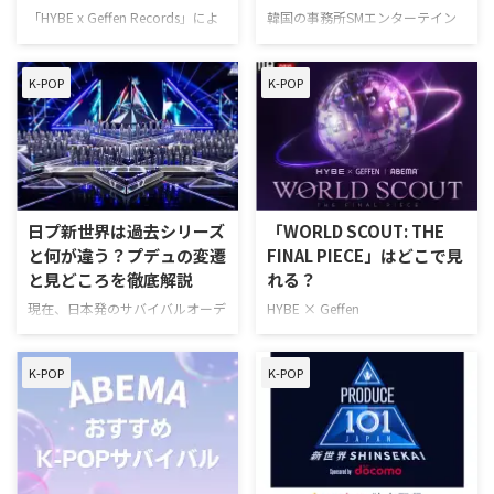
「HYBE x Geffen Records」によ
韓国の事務所SMエンターテイン
るグローバルガールズグループが
メント初のデビューサバイバル番
誕生するオーディション番組
組「NCT Universe：LASTART」の
K-POP
K-POP
「The Debut: Dream
視聴方法をまとめた。 サバイバ
Academy（ザ デビュー ドリーム
ル番組「NCT Universe：
アカデミー）」の視聴情報をはじ
LASTART」配信情報 デビューサ
め、気になる情報をまとめてご紹
バイバル番組「NCT Universe：
介。 ‟ドリアカ”こと「Dream
LASTART」は、Huluで独占配信
Academy（ドリーム アカデミ
中。 そもそも「NCT Universe：
ー）」視聴方法 「The Debut:
LASTART」って何？ NCT 127、
日プ新世界は過去シリーズ
「WORLD SCOUT: THE
Dream Academy（ザ デビュー ド
NCT DREAM、WayVが所属する多
と何が違う？プデュの変遷
FINAL PIECE」はどこで見
リーム アカデミー）」は、
国籍ボーイズグループ・NCT。
と見どころを徹底解説
れる？
ABEMA（アベマ）にて独占配信
「NCT」は、「ネオ・カルチャ
されていたが、現在は配信を終了
ー・テクノロジー（Neo Culture
現在、日本発のサバイバルオーデ
HYBE × Geffen
している。 なお、結成まで …
…
ィション番組「PRODUCE 101
Records「WORLD SCOUT: THE
JAPAN 新世界」が開催中であ
FINAL PIECE」の視聴情報をまと
K-POP
K-POP
り、国内外から熱い視線が注がれ
めた。 スカウトプロジェクト
ている。グローバルボーイズグル
「WORLD SCOUT: THE FINAL
ープの誕生に向けた新たな戦いを
PIECE」の無料視聴方法 結論から
記念し、本稿では「PRODUCE
言うと、「WORLD SCOUT: THE
101」シリーズの誕生からこれま
FINAL PIECE」を視聴するのにお
での変遷、そして現在地について
すすめの動画配信サービスは、独