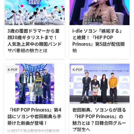
ジを生配信。これに先駆け、本日
ーメンバー7名を決定した。グル
より公式YouTubeにて特別番組
ープ名は「H//PE Princess（ハイ
「HIP POP Princess Another
ププリンセス）」。 「HIP POP
Cypher」がプレミア公開され
Princess」完結 メインプロデュー
る。 RIEHATA×MC陣が白熱トー
サーのi-dle ソヨン、Gaeko、
3歳の覆面ドラマーから童
i-dle ソヨン「嫉妬する」
ク！舞台裏エピソードや見どころ
RIEHATA、岩田剛典（三代目 J
顔30歳ギタリストまで！
と絶賛！『HIP POP
を語り尽くす 「HIP POP Princess
SOUL BROTHERS）が見守る中行
人気急上昇中の韓国バンド
Princess』第5話が配信開
Another Cypher」は、オーディ
われたファイナルステージ。オー
サバ番組の魅力とは
始
…
プニングではファイナリスト16
名全員によるテーマ曲「D …
今、じわじわと話題沸騰中のサバ
U-NEXTにて、独占配信中の日韓
イバルオーディション番組
合同オーディション番組
K-POP
K-POP
「STEAL HEART CLUB」、通称ス
『Unpretty Rapstar : HIP POP
ハクルをご存じだろうか？ 後半
Princess』の第5話が、11月13日
戦に突入した今、本番組の魅力を
に配信された。 番組内で披露さ
紹介！ 後半戦からでも楽しめ
れた新曲「Diss papa (Prod.
る、押さえておきたいポイントを
SOYEON (i-dle))」と「CROWN
まとめた。 「STEAL HEART
(Prod. GAN)」の2曲が、11月14
CLUB」とは BOYS PLANETやI-
日より各種音楽配信サービスにて
『HIP POP Princess』第4
岩田剛典、ソヨンらが語る
LANDなど、数々のサバイバルオ
配信スタート！ 第5話は「Diss
話にソヨンや岩田剛典ら手
『HIP POP Princess』の
ーディション番組を手掛けてきた
papa」で100点差の大逆転劇、
掛けた新曲が登場！
魅力とは？日韓合同グルー
Mnet。これまでは、K-POPアイド
「CROWN」は”忍者”コンセプト
プ誕生へ
ルグループのデビューをかけた内
で勝利 第5話では、第4話に引き
U-NEXTで独占配信中の日韓合同