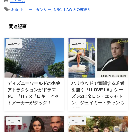
-
ニュース
-
更新
,
ヒュー・ダンシー
,
NBC
,
LAW & ORDER
関連記事
ニュース
ニュース
ディズニーワールドの名物
ハリウッドで奮闘する若者
アトラクションがドラマ
を描く『I LOVE LA』シー
化、『IT』×『ロキ』ヒッ
ズン2にタロン・エジャト
トメーカーがタッグ！
ン、ジェイミー・チャンら
出演
Disney+が、ウォルト・ディズニ
ー・ワールド（WDW）のパーク
HBOの話題作『I LOVE LA』シー
ニュース
ニュース
EPCOTを代表する大人気アトラ
ズン2に、『キングスマン』のタ
クションに着想を得たドラマ作品
ロン・エジャトンや『The