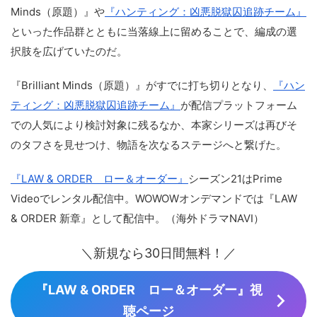
Minds（原題）』や
『ハンティング：凶悪脱獄囚追跡チーム』
といった作品群とともに当落線上に留めることで、編成の選
択肢を広げていたのだ。
『Brilliant Minds（原題）』がすでに打ち切りとなり、
『ハン
ティング：凶悪脱獄囚追跡チーム』
が配信プラットフォーム
での人気により検討対象に残るなか、本家シリーズは再びそ
のタフさを見せつけ、物語を次なるステージへと繋げた。
『LAW & ORDER ロー＆オーダー』
シーズン21はPrime
Videoでレンタル配信中。WOWOWオンデマンドでは『LAW
& ORDER 新章』として配信中。（海外ドラマNAVI）
＼新規なら30日間無料！／
『LAW & ORDER ロー＆オーダー』視
聴ページ