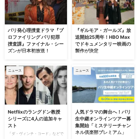
『Spaceship Earth（原題）』の
Gifted ザ・ギフテッド』のジェ
パイロット版を発注した。 ディ
イミー・チャンら注目キャストが
ズニーワールドのシンボルが実写
ゲスト出演することがわかった。
ドラマ化へ！ 製作を手掛けるの
米Deadlineが報じている。 過酷
は、映画『IT／イット “それ”が見
なハリウッドで夢を追う若者たち
パリ発心理捜査ドラマ『プ
『ギルモア・ガールズ』放
えたら、終わり。』の前日譚ドラ
の物語『I LOVE LA』 レイチェ
ロファイリング パリ犯罪
送開始25周年！HBO Max
マ『IT／イット ウェルカム・ト
ル・セノット（『ボトムス ～最
捜査課』ファイナル・シー
でドキュメンタリー映画の
ゥ・デリー “それ”が見えたら、終
底で最強？な私たち～』）が製
ズンが日本初放送！
製作が決定
わり。』で知られるジェイソン・
作・製作総指揮・主演を兼任する
フュークスと、ドラマシリーズ
『I Love LA』は、ロサンゼルス
フランス発の大人気心理捜査ドラ
ワーナー・ブラザース・テレビジ
『ロキ』のマイケル・ウォルドロ
を舞台に人生と恋を模索する野心
マ『プロファイリング パリ犯罪
ョンが、自社を代表するファミリ
ン。そしてスタジオは20th …
ニュース
ニュース
溢れる友人グループを描く話題
捜査課』のファイナル・シーズン
ードラマの金字塔『ギルモア・ガ
作。過酷なハリウッドで成功 …
（シーズン10・全8話）が、アク
ールズ』を振り返る初の公式ドキ
ションチャンネルにて8月29日
ュメンタリー映画を制作中である
（土）18時より独占日本初放送さ
ことが明らかになった。2000年
れることが決定。これに合わせ、
から2007年にかけて放送され、
ファンに愛された人気キャラクタ
いまなお絶大な人気を誇る本作。
ーたちにフォーカスした特別企画
初放送から25年以上を経て誕生
Netflixのラングドン教授
人気ドラマの舞台へ！パリ
「プロファイリング」セレクショ
する今作は、HBO Maxにて配信
シリーズに4人の追加キャ
生中継オンラインツアー募
ンも8月8日（土）より4週連続で
される予定だ。監督を務めるの
スト
集開始「ミステリーチャン
放送される。 新ヒロイン・エリ
は、ドキュメンタリー映画『ある
ネル倶楽部プレミアム」
ザの登場と波乱の最終章 『プロ
アスリートの告発』で高い評価を
「ダ・ヴィンチ・コード」などで