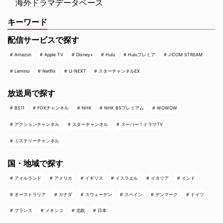
海外ドラマデータベース
キーワード
配信サービスで探す
Amazon
Apple TV
Disney+
Hulu
Huluプレミア
J:COM STREAM
Lemino
Netflix
U-NEXT
スターチャンネルEX
放送局で探す
BS11
FOXチャンネル
NHK
NHK BSプレミアム
WOWOW
アクションチャンネル
スターチャンネル
スーパー！ドラマTV
ミステリーチャンネル
国・地域で探す
アイルランド
アメリカ
イギリス
イスラエル
イタリア
インド
オーストラリア
カナダ
スウェーデン
スペイン
デンマーク
ドイツ
フランス
メキシコ
北欧
日本