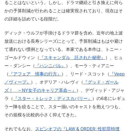
ることはないという。しかし、ドラマ継続と引き換えに何ら
かの予算削減が行われることは確実視されており、現在はそ
の詳細を詰めている段階だ。
ディック・ウルフが手掛けるドラマ群を含め、近年の地上波
放送における長寿シリーズにとって、予算削減はもはや避け
て通れない慣例となっている。本家である本作は、トニー・
ゴールドウィン（
『スキャンダル 託された秘密』
）、ヒュ
ー・ダンシー（
『ハンニバル』
）、モーラ・ティアニー
（
『アフェア 情事の行方』
）、リード・スコット（
『Veep
／ヴィープ』
）、オデリア・ハレヴィ（
『グッド・ガール
ズ！ ～NY女子のキャリア革命～』
）、デヴィッド・アジャ
ラ（
『スター・トレック：ディスカバリー』
）の6名にレギュ
ラー陣を絞ることで、スター揃いのキャストを抱えつつも、
その規模を比較的小さく抑えてきた。
それでもなお、
スピンオフの『LAW & ORDER: 性犯罪特捜