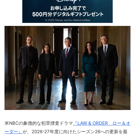
米NBCの象徴的な犯罪捜査ドラマ
『LAW & ORDER ロー＆オ
ーダー』
が、2026-27年度に向けたシーズン26への更新を最