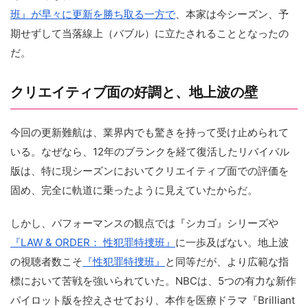
班』が早々に更新を勝ち取る一方で
、本家は今シーズン、予
期せずして当落線上（バブル）に立たされることとなったの
だ。
クリエイティブ面の好調と、地上波の壁
今回の更新難航は、業界内でも驚きを持って受け止められて
いる。なぜなら、12年のブランクを経て復活したリバイバル
版は、特に現シーズンにおいてクリエイティブ面での評価を
固め、完全に軌道に乗ったように見えていたからだ。
しかし、パフォーマンスの観点では『シカゴ』シリーズや
『LAW & ORDER： 性犯罪特捜班』
に一歩及ばない。地上波
の視聴者数こそ
『性犯罪特捜班』
と同等だが、より広範な指
標において苦戦を強いられていた。NBCは、5つの有力な新作
パイロット版を控えさせており、本作を医療ドラマ『Brilliant