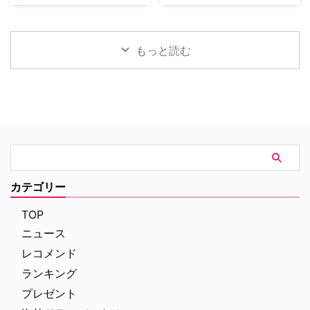
ファイリング パリ犯罪捜査課』
得たボニー・コーエン。長年ファ
知られるダン・ブラウンのベスト
日本唯一のミステリードラマ専門
は、犯罪者の心理を読み解くプロ
ンに愛され続けてきた作品の魅力
セラー小説、ロバート・ラングド
チャンネル「ミステリーチャンネ
ファイラーとパリ司法警察の捜査
を、新たな角度から解き明かして
ン教授シリーズ最新作「シークレ
ル」は、現地体験型アクティビテ
チームが絶妙なタッグを組 …
いく。 未公開アウトテイ …
ット・オブ・シークレッツ」のド
ィ専門予約サイト「ベルトラ」特
もっと読む
ラマ化をNetflixが進めていること
別協力のもと、8月20日（木）19
は、当サイトで以前お伝えした通
時よりパリ生中継オンラインツア
り。その追加キャストが明らかに
ーを開催する。「ミステリーチャ
なった。米Deadlineが伝えてい
ンネル倶楽部プレミアム」会員の
る。 『24』『ハウス・オブ・カ
先着800名様限定で、このプレミ
ード』出演者が参加 2000年の
アムなオンライン体験の申込受付
「天使と悪魔」を皮切りに、
が開始となった。 パリが舞台の
「ダ・ヴィンチ・コード」「ロス
ドラマで主人公たちが歩いた景色
ト・シンボル」「インフェルノ」
を、リアルタイムで堪能 8月5日
「オリジン」「シークレット・オ
（水）にスタートした「ミステリ
カテゴリー
ブ・シークレッツ」と2025年に6
ーチャンネル倶楽部プレミアム」
作が出版され …
は、ミステリーの世界を味わい尽
TOP
くすために誕生した特別 …
ニュース
レコメンド
ランキング
プレゼント