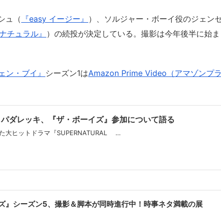
シュ（
『easy イージー』
）、ソルジャー・ボーイ役のジェン
パーナチュラル』
）の続投が決定している。撮影は今年後半に始ま
ェン・ブイ』
シーズン1は
Amazon Prime Video（アマゾンプ
・パダレッキ、『ザ・ボーイズ』参加について語る
た大ヒットドラマ『SUPERNATURAL …
ズ』シーズン5、撮影＆脚本が同時進行中！時事ネタ満載の展