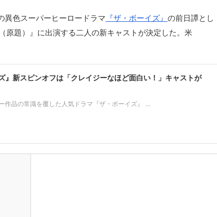
イム）の異色スーパーヒーロードラマ
『ザ・ボーイズ』
の前日譚とし
sing（原題）』に出演する二人の新キャストが決定した。米
ズ』新スピンオフは「クレイジーなほど面白い！」キャストが
ー作品の常識を覆した人気ドラマ『ザ・ボーイズ』 …