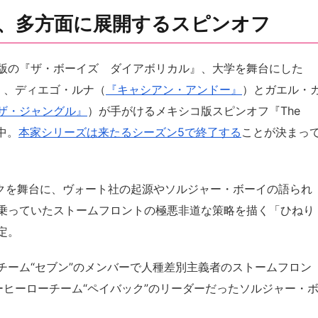
も、多方面に展開するスピンオフ
版の『ザ・ボーイズ ダイアボリカル』、大学を舞台にした
）、ディエゴ・ルナ（
『キャシアン・アンドー』
）とガエル・
ザ・ジャングル』
）が手がけるメキシコ版スピンオフ『The
開中。
本家シリーズは来たるシーズン5で終了する
ことが決まっ
ニューヨークを舞台に、ヴォート社の起源やソルジャー・ボーイの語られ
乗っていたストームフロントの極悪非道な策略を描く「ひねり
定。
チーム“セブン”のメンバーで人種差別主義者のストームフロン
ーヒーローチーム“ペイバック”のリーダーだったソルジャー・