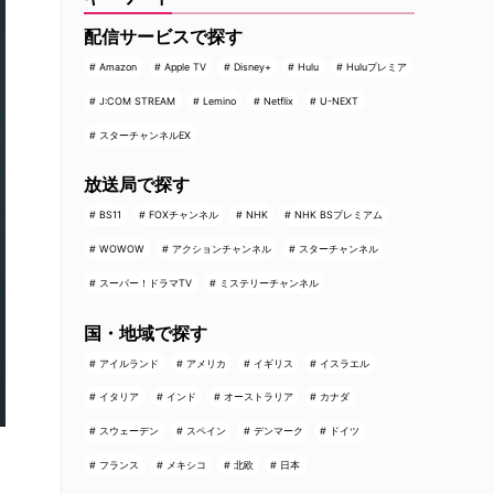
配信サービスで探す
Amazon
Apple TV
Disney+
Hulu
Huluプレミア
J:COM STREAM
Lemino
Netflix
U-NEXT
スターチャンネルEX
放送局で探す
BS11
FOXチャンネル
NHK
NHK BSプレミアム
WOWOW
アクションチャンネル
スターチャンネル
スーパー！ドラマTV
ミステリーチャンネル
国・地域で探す
アイルランド
アメリカ
イギリス
イスラエル
イタリア
インド
オーストラリア
カナダ
スウェーデン
スペイン
デンマーク
ドイツ
フランス
メキシコ
北欧
日本