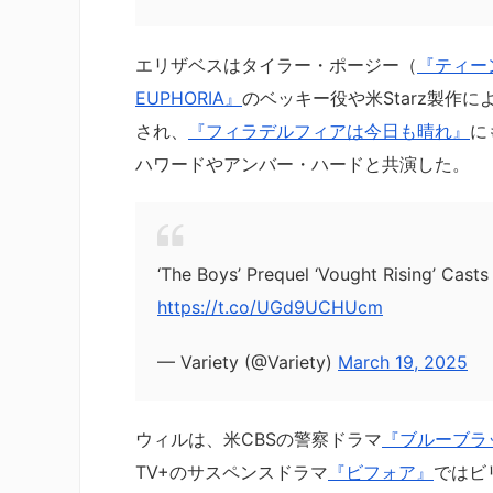
エリザベスはタイラー・ポージー（
『ティー
EUPHORIA』
のベッキー役や米Starz製作
され、
『フィラデルフィアは今日も晴れ』
に
ハワードやアンバー・ハードと共演した。
‘The Boys’ Prequel ‘Vought Rising’ Cas
https://t.co/UGd9UCHUcm
— Variety (@Variety)
March 19, 2025
ウィルは、米CBSの警察ドラマ
『ブルーブラ
TV+のサスペンスドラマ
『ビフォア』
ではビ