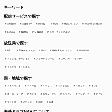
キーワード
配信サービスで探す
Amazon
Apple TV
Disney+
Hulu
Huluプレミア
J:COM STREAM
Lemino
Netflix
U-NEXT
スターチャンネルEX
放送局で探す
BS11
FOXチャンネル
NHK
NHK BSプレミアム
WOWOW
アクションチャンネル
スターチャンネル
スーパー！ドラマTV
ミステリーチャンネル
国・地域で探す
アイルランド
アメリカ
イギリス
イスラエル
イタリア
インド
オーストラリア
カナダ
スウェーデン
スペイン
デンマーク
ドイツ
フランス
メキシコ
北欧
日本
海外ドラマNAVIについて