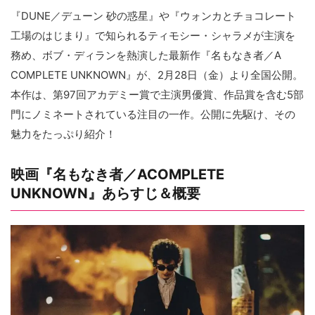
『DUNE／デューン 砂の惑星』や『ウォンカとチョコレート
工場のはじまり』で知られるティモシー・シャラメが主演を
務め、ボブ・ディランを熱演した最新作『名もなき者／A
COMPLETE UNKNOWN』が、2月28日（金）より全国公開。
本作は、第97回アカデミー賞で主演男優賞、作品賞を含む5部
門にノミネートされている注目の一作。公開に先駆け、その
魅力をたっぷり紹介！
映画『名もなき者／ACOMPLETE
UNKNOWN』あらすじ＆概要