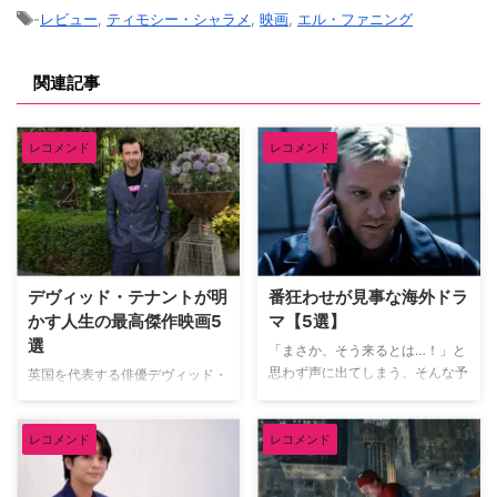
-
レビュー
,
ティモシー・シャラメ
,
映画
,
エル・ファニング
関連記事
レコメンド
レコメンド
デヴィッド・テナントが明
番狂わせが見事な海外ドラ
かす人生の最高傑作映画5
マ【5選】
選
「まさか、そう来るとは…！」と
思わず声に出てしまう、そんな予
英国を代表する俳優デヴィッド・
想を覆す展開こそ海外ドラマの醍
テナント（『ドクター・フー』
醐味だろう。巧みに張り巡らされ
『グッド・オーメンズ』）が、映
た伏線や衝撃のドンデン返しに、
レコメンド
レコメンド
像ソフトメーカーの米Criterion社
気づけば最後まで一気見してしま
による人気企画「Criterion
うことも。そんな予想を鮮やかに
Closet」に登場した。数多の名作