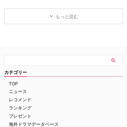
ッドを含む全世界の人々からピー
バース（以下、MCU）でおなじ
ットが主演して1984年から1994
画『オークストリートの異変』が
ター・パーカーに関する記憶が消
み、天才物理化学者のブルース・
年まで放送された名作ドラマ『シ
8月14日（金）より日米同時公開
されてしまいました。あらため …
バナーが登場！ 過去には宇宙 …
ャーロック・ホームズの冒険』。
される。本作の公開を記念し、7
もっと読む
短編・長編合わせて60ある原作
月29日（水）にパシフィコ横浜
のうち、ドラマ化された全41話
「ヨコハマ恐竜展2026」内にて
のあらすじや裏話、トリビアをご
イベントを開催。会場には日本語
紹介！（※ドラマ版、原作小説の
吹替を担当した森川智之と、ハリ
ネタバレを含みますのでご注意く
ウッド映画吹替初挑戦となるとに
ださい） 『シャーロック・ホー
かく明るい安村が登壇。巨大ティ
ムズの冒険』エピソード一覧 実
ラノサウルスの前で、作品への思
はところどころでコナン・ドイル
いやアフレコ裏話をたっぷりと語
の原作の発表・収録と大きく順番
った熱気あふれるイベントの模様
が異なる本作。そうしたシャッフ
をレポートする。 大迫力のティ
カテゴリー
ルに加えて、あらすじや見どこ
ラノサウルスの前で恐竜トーク
ろ、キャストの経歴（その後 …
イベントは、恐竜展内に展示され
TOP
た大迫力のティラノサウ …
ニュース
レコメンド
ランキング
プレゼント
海外ドラマデータベース