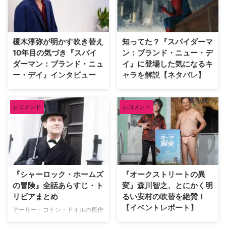
裏切る番狂わせが見事な海外ドラ
映画のDVDやBlu-rayが並ぶ夢の
マを米TV Lineが取り上げている
ようなクローゼットを訪れたデヴ
ので、そのうち5作品を紹介しよ
ィッドは、自身が幼少期や俳優人
う。（※本記事は各作品の重要な
生の中で多大な影響を受けた名作
榎木淳弥が明かす吹き替え
知ってた？『スパイダーマ
ネタバレを含みますのでご注意く
映画をピックアップ。その魅力を
10年目の気づき『スパイ
ン：ブランド・ニュー・デ
ださい） 予想外の展開にビック
熱く語った。 『バンデットQ』か
ダーマン：ブランド・ニュ
イ』に登場した気になるキ
リさせられた海外ドラマ 『イカ
らオロノ劇の名作まで！独自のセ
ー・デイ』インタビュー
ャラを解説【ネタバレ】
ゲーム』 世界的ヒットを記録し
ンスで選ぶ名作群 最初に彼が手
た『イカゲーム』では、多額の賞
に取ったのは、テリー・ギリアム
『スパイダーマン：ブランド・ニ
『スパイダーマン：ブランド・ニ
金を懸けたデスゲームを通 …
監督による幻想的なファンタジー
ュー・デイ』日本語吹き替え版で
ュー・デイ』が大ヒット上映中。
…
レコメンド
レコメンド
ピーター・パーカー／スパイダー
ピーターやMJ、ネッドなどシリ
マンを演じる榎木淳弥にインタビ
ーズおなじみの顔ぶれはもちろ
ュー！ 孤独を抱えながらも成長
ん、他作品のヒーローや原作コミ
したピーターの魅力や、ハルク、
ックスのキャラクターも多数登場
パニッシャーたちとの掛け合い、
している。そこで、映画をすでに
そして本作に込められた意味につ
鑑賞した人向けに、気になるキャ
いて、たっぷり語ってもらった。
ラクターについて解説しよう。 ※
『シャーロック・ホームズ
『オークストリートの異
記憶をなくした世界で描かれる、
本記事には『スパイダーマン：ブ
の冒険』全話あらすじ・ト
変』森川智之、とにかく明
ピーターの「人間ドラマ」 ――
ランド・ニュー・デイ』のネタバ
リビアまとめ
るい安村の吹替を絶賛！
前作『スパイダーマン：ノー・ウ
レが含まれます。 アベンジャー
【イベントレポート】
ェイ・ホーム』ではドクター・ス
ズでおなじみバナー博士が登場！
アーサー・コナン・ドイルの原作
トレンジの魔術により、MJやネ
マーベル・シネマティック・ユニ
小説をもとに、ジェレミー・ブレ
J.J.エイブラムス製作の最新作映