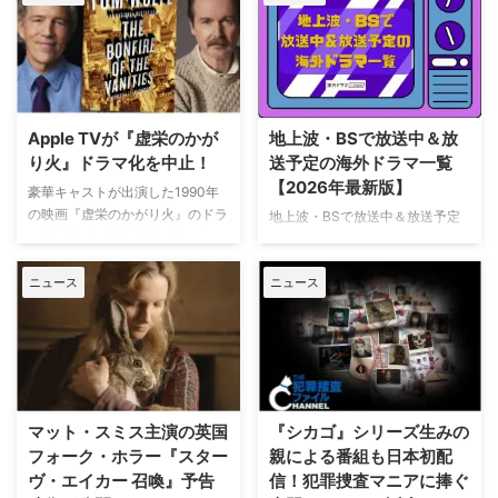
Apple TVが『虚栄のかが
地上波・BSで放送中＆放
り火』ドラマ化を中止！
送予定の海外ドラマ一覧
【2026年最新版】
豪華キャストが出演した1990年
の映画『虚栄のかがり火』のドラ
地上波・BSで放送中＆放送予定
マ化がApple TVで進められてい
の海外ドラマを一挙ご紹介。（随
たが、頓挫したことが明らかにな
時更新） NHK・NHK BSで放送
った。米Deadlineが報じてい
ニュース
ニュース
中＆放送予定の海外ドラマ 海外
る。 鬼門らしく一筋縄ではいか
ドラマ『DOC（ドック） あす
ず 原作は、1987年に出版された
へのカルテ』 NHK BSプレミアム
トム・ウルフのベストセラー小説
4K｜毎週（木） 17：00～ イタ
「虚栄の篝火」。1980年代のニ
リア発！ 12年間の記憶を失った
ューヨークの上流社会を辛辣に風
エリート医師の物語。 原作 ピエ
刺した作品だ。ウォール街で台頭
ルダンテ・ピッチョーニ キャス
マット・スミス主演の英国
『シカゴ』シリーズ生みの
したトレーダーたち、その華奢な
ト ルカ・アルジェンテーロ、マ
フォーク・ホラー『スター
親による番組も日本初配
妻や愛人、そして富裕層が住むマ
ティルデ・ジョリ、サラ・ラッザ
ヴ・エイカー 召喚』予告
信！犯罪捜査マニアに捧ぐ
ンハッタンと周辺の貧困な地区と
ーロ ほか ≫≫『DOC（ドッ