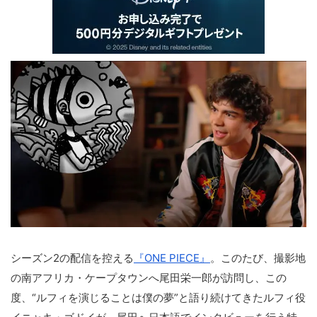
シーズン2の配信を控える
『ONE PIECE』
。このたび、撮影地
の南アフリカ・ケープタウンへ尾田栄一郎が訪問し、この
度、“ルフィを演じることは僕の夢”と語り続けてきたルフィ役