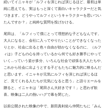
続いてイニャキが「ルフィを演じれば演じるほど、最初は単
純に思えても、実はもっと深くて面白いキャラクターだと気
づきます。どうやってルフィというキャラクターを思いつい
たんですか？」と純粋な質問を投げかける。
尾田は、「ルフィって僕にとって理想的な子どもなんです。
大人になると、会社に入ってやりたいことができなくなった
りとか、社会に出ると色々自由が効かなくなるのに、（ルフ
ィは）子どもの心を持っているから何でも好き勝手にやって
いく…っていう姿が多分、いろんな社会で頑張る大人たちや、
これから社会に出ようとする子どもたちに魅力的に映るんだ
と思います。イニャキが元気にルフィを演じれば演じるほ
ど、見てくれる人たちが元気になると思う」と語りエールを
贈ると、イニャキは「尾田さん大好きです！」と思わず歓
喜。映像は二人の熱いハグで幕を閉じた。
以前公開された映像の中で、新田真剣佑ら仲間たちに「みん