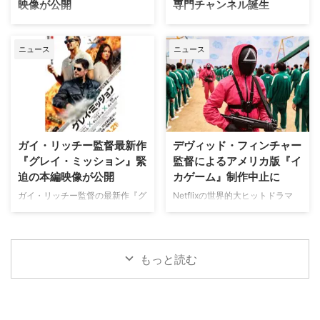
映像が公開
専門チャンネル誕生
の間にくすぶる人種間の緊張を描
ク）3 あすへのカルテ』詳細 海
く。人種間の対立を煽って全国的
外ドラマ『DOC（ドック）3 あ
英国ヨークシャー地方を舞台に、
日本唯一のミステリードラマ専門
な名声を得た …
すへのカルテ』 総合｜毎週
土地の伝承と家族の崩壊を描くフ
チャンネル「ミステリーチャンネ
（日） …
ニュース
ニュース
ォーク・ホラー映画『スターヴ・
ル」が、開局月である8月に展開
エイカー 召喚』。公開に先駆け
する新たなサービスとして、犯罪
て、不穏な空気が漂う日本版予告
捜査に特化した新たな専門チャン
映像と、英国らしい曇天の世界観
ネル「THE 犯罪捜査ファイル・
が印象的な場面写真が一挙に公開
チャンネル」をスタート。 『ラ
された。 土地に眠る伝承と家族
イン・オブ・デューティ』キャス
の崩壊を描く、静謐なるフォー
トが贈る犯罪ドキュメンタリーも
ガイ・リッチー監督最新作
デヴィッド・フィンチャー
ク・ホラー リチャードとジュリ
本チャンネルは、JCOM株式会社
『グレイ・ミッション』緊
監督によるアメリカ版『イ
エット夫妻が最近移り住んだ英国
がAmazon Prime Videoで提供す
迫の本編映像が公開
カゲーム』制作中止に
ヨークシャー地方の人里離れた
る新たなチャンネルパッケージサ
「スターヴ・エイカー」は、家族
ービス「プレミアTVパック」の
ガイ・リッチー監督の最新作『グ
Netflixの世界的大ヒットドラマ
に対して奇妙な力を及ぼしている
うちのチャンネルの一つで、人気
レイ・ミッション』がの公開に先
『イカゲーム』を巡り、デヴィッ
ように思われる。ある日、彼らの
の高い犯罪捜査ドラマや放送には
立ち、ジェイク・ギレンホールと
ド・フィンチャー監督がメガホン
幼い息子オーウェンは喘息発作に
ないクライムドキュメンタリーを
ヘンリー・カヴィルによるスタイ
をとる予定だった英語版スピンオ
よって突然命を落としてしまう。
配信する …
リッシュなアクションとユーモア
フ『Heckler（仮題）』の企画開
もっと読む
そ …
が詰まった本編映像が公開され
発が中止されたことが明らかにな
た。さらに、著名人たちからの絶
った。一時は同フランチャイズ初
賛コメントも到着した。 最強の
の英語によるドラマシリーズとし
二人が挑む成功率ゼロパーセント
て期待されていたが、動画配信プ