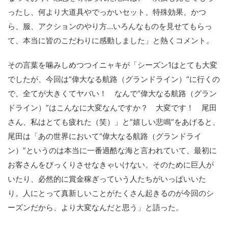
ったし、何より大道具やでっかいセット、特殊効果、かつ
ら、服、アクションのやり方…いろんなものを見せてもらっ
て、本当に皆のこだわりに感動しました」と熱くコメント。
その言葉を噛みしめつつイニャキが「シーズン1はとても大変
でしたが、今回は“偉大なる航路（グランドライン）”に行くの
で、全てが大きくてヤバい！ なんで“偉大なる航路（グラン
ドライン）”はこんなに大変なんですか？ 大変です！ 尾田
さん、私はとても疲れた（笑）」と“嬉しい悲鳴”をあげると、
尾田は「あの世界において“偉大なる航路（グランドライ
ン）”というのは本当に一番過酷な海と言われていて、最初に
お客さんをびっくりさせなきゃいけない。そのために巨人が
いたり、必然的に賞金稼ぎっていう人たちがいっぱいいた
り。人にとって真新しいことがたくさん起きるのが今回のシ
ーズンだから、より大変なんだと思う」と語った。