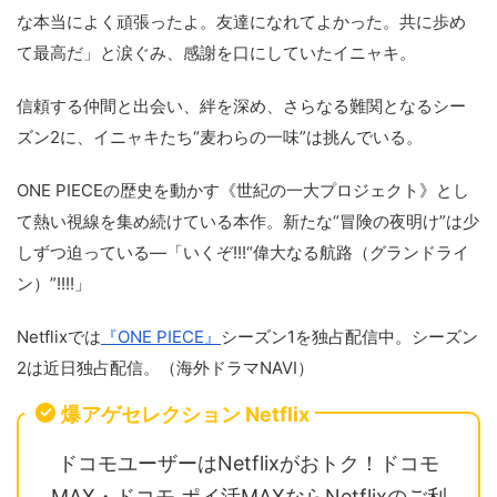
な本当によく頑張ったよ。友達になれてよかった。共に歩め
て最高だ」と涙ぐみ、感謝を口にしていたイニャキ。
信頼する仲間と出会い、絆を深め、さらなる難関となるシー
ズン2に、イニャキたち“麦わらの一味”は挑んでいる。
ONE PIECEの歴史を動かす《世紀の一大プロジェクト》とし
て熱い視線を集め続けている本作。新たな“冒険の夜明け”は少
しずつ迫っている―「いくぞ!!!“偉大なる航路（グランドライ
ン）”!!!!」
Netflixでは
『ONE PIECE』
シーズン1を独占配信中。シーズン
2は近日独占配信。（海外ドラマNAVI）
爆アゲセレクション Netflix
ドコモユーザーはNetflixがおトク！ドコモ
MAX・ドコモ ポイ活MAXならNetflixのご利