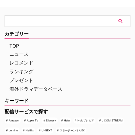
の奪還計画！映画『グレイ・ミッ
ラットフォーム側の戦略変更など
ション』 『シャーロック・ホー
を受け、プロジェクトは表舞台か
ムズ』や『コードネーム
ら姿を消すこととなった。米
U.N.C.L.E.』で世界中の映画ファ
ThePlaylistが報じている。 デヴ
ンを熱狂させたガイ・リッチー監
ィッド・フィンチャーが進めてい
督の最新作は、最高にセクシーで
た極秘企画『Heckler』とは？
カテゴリー
最高に危険なノンストップ・バデ
2024年、フィンチャーがNetf …
ィアクションだ。アメリカ海軍 …
TOP
ニュース
レコメンド
ランキング
プレゼント
海外ドラマデータベース
キーワード
配信サービスで探す
Amazon
Apple TV
Disney+
Hulu
Huluプレミア
J:COM STREAM
Lemino
Netflix
U-NEXT
スターチャンネルEX