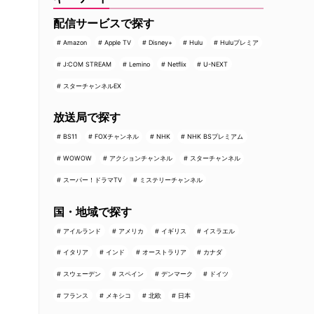
配信サービスで探す
Amazon
Apple TV
Disney+
Hulu
Huluプレミア
J:COM STREAM
Lemino
Netflix
U-NEXT
スターチャンネルEX
放送局で探す
BS11
FOXチャンネル
NHK
NHK BSプレミアム
WOWOW
アクションチャンネル
スターチャンネル
スーパー！ドラマTV
ミステリーチャンネル
国・地域で探す
アイルランド
アメリカ
イギリス
イスラエル
イタリア
インド
オーストラリア
カナダ
スウェーデン
スペイン
デンマーク
ドイツ
フランス
メキシコ
北欧
日本