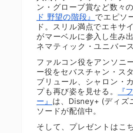
ン・グローブ賞など数々
ド 野望の階段』
でエピソ
ド。スリル満点でエキサ
がマーベルに参入し生み出
ネマティック・ユニバー
ファルコン役をアンソニ
ー役をセバスチャン・ス
ブリュール、シャロン・
プも再び姿を見せる。
『
ー』
は、Disney+ (
ソードが配信中。
そして、プレゼントはこ