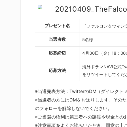
プレゼント名
『ファルコン＆ウィン
当選者数
5名様
応募締切
4月30日（金）18：0
海外ドラマNAVI公式Twi
応募方法
をリツイートしてくだ
※当選発表方法：TwitterのDM（ダイレ
※当選者の方にはDMをお送りします。そのため、発
のフォローを解除しないでください。
※ご当選の権利は第三者への譲渡や現金との
※注意事項をよくお読みいただき、同意の上