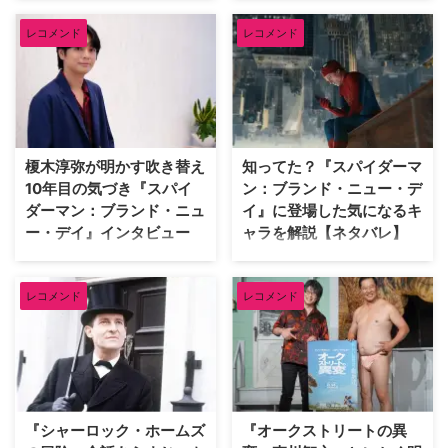
醐味だろう。巧みに張り巡らされ
『グッド・オーメンズ』）が、映
た伏線や衝撃のドンデン返しに、
レコメンド
レコメンド
像ソフトメーカーの米Criterion社
気づけば最後まで一気見してしま
による人気企画「Criterion
うことも。そんな予想を鮮やかに
Closet」に登場した。数多の名作
裏切る番狂わせが見事な海外ドラ
映画のDVDやBlu-rayが並ぶ夢の
マを米TV Lineが取り上げている
ようなクローゼットを訪れたデヴ
ので、そのうち5作品を紹介しよ
ィッドは、自身が幼少期や俳優人
う。（※本記事は各作品の重要な
生の中で多大な影響を受けた名作
榎木淳弥が明かす吹き替え
知ってた？『スパイダーマ
ネタバレを含みますのでご注意く
映画をピックアップ。その魅力を
10年目の気づき『スパイ
ン：ブランド・ニュー・デ
ださい） 予想外の展開にビック
熱く語った。 『バンデットQ』か
ダーマン：ブランド・ニュ
イ』に登場した気になるキ
リさせられた海外ドラマ 『イカ
らオロノ劇の名作まで！独自のセ
ー・デイ』インタビュー
ャラを解説【ネタバレ】
ゲーム』 世界的ヒットを記録し
ンスで選ぶ名作群 最初に彼が手
た『イカゲーム』では、多額の賞
に取ったのは、テリー・ギリアム
『スパイダーマン：ブランド・ニ
『スパイダーマン：ブランド・ニ
金を懸けたデスゲームを通 …
監督による幻想的なファンタジー
ュー・デイ』日本語吹き替え版で
ュー・デイ』が大ヒット上映中。
…
レコメンド
レコメンド
ピーター・パーカー／スパイダー
ピーターやMJ、ネッドなどシリ
マンを演じる榎木淳弥にインタビ
ーズおなじみの顔ぶれはもちろ
ュー！ 孤独を抱えながらも成長
ん、他作品のヒーローや原作コミ
したピーターの魅力や、ハルク、
ックスのキャラクターも多数登場
パニッシャーたちとの掛け合い、
している。そこで、映画をすでに
そして本作に込められた意味につ
鑑賞した人向けに、気になるキャ
いて、たっぷり語ってもらった。
ラクターについて解説しよう。 ※
『シャーロック・ホームズ
『オークストリートの異
記憶をなくした世界で描かれる、
本記事には『スパイダーマン：ブ