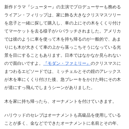
新作ドラマ『シューター』の主演でプロデューサーも務める
ライアン・フィリップは、家に飾る大きなクリスマスツリー
を息子と一緒に探して購入し、車の上にその木をくくり付け
てマーケットを去る様子がパパラッチされました。アメリカ
では彼のように車を使って木を持ち帰るのが一般的で、あま
りにも木が大きくて車の上から落っこちそうになっている光
景を目にすることもあります。日本ではなかなか見られない
ので面白いですよ。
『モダン・ファミリー』
のクリスマスに
まつわるエピソードでは、ミッチェルとその姪のアレックス
が木を車にくくり付けた後、急ブレーキをかけた時にその木
が道にすっ飛んでしまうシーンがありました。
木を家に持ち帰ったら、オーナメントを付けていきます。
ハリウッドのセレブはオーナメントも高級品を使用している
ことが多く、金などでできたオーナメントに名前とその年、