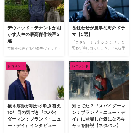
デヴィッド・テナントが明
番狂わせが見事な海外ドラ
かす人生の最高傑作映画5
マ【5選】
選
「まさか、そう来るとは…！」と
思わず声に出てしまう、そんな予
英国を代表する俳優デヴィッド・
想を覆す展開こそ海外ドラマの醍
テナント（『ドクター・フー』
醐味だろう。巧みに張り巡らされ
『グッド・オーメンズ』）が、映
た伏線や衝撃のドンデン返しに、
レコメンド
レコメンド
像ソフトメーカーの米Criterion社
気づけば最後まで一気見してしま
による人気企画「Criterion
うことも。そんな予想を鮮やかに
Closet」に登場した。数多の名作
裏切る番狂わせが見事な海外ドラ
映画のDVDやBlu-rayが並ぶ夢の
マを米TV Lineが取り上げている
ようなクローゼットを訪れたデヴ
ので、そのうち5作品を紹介しよ
ィッドは、自身が幼少期や俳優人
う。（※本記事は各作品の重要な
生の中で多大な影響を受けた名作
榎木淳弥が明かす吹き替え
知ってた？『スパイダーマ
ネタバレを含みますのでご注意く
映画をピックアップ。その魅力を
10年目の気づき『スパイ
ン：ブランド・ニュー・デ
ださい） 予想外の展開にビック
熱く語った。 『バンデットQ』か
ダーマン：ブランド・ニュ
イ』に登場した気になるキ
リさせられた海外ドラマ 『イカ
らオロノ劇の名作まで！独自のセ
ー・デイ』インタビュー
ャラを解説【ネタバレ】
ゲーム』 世界的ヒットを記録し
ンスで選ぶ名作群 最初に彼が手
た『イカゲーム』では、多額の賞
に取ったのは、テリー・ギリアム