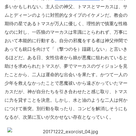
多いかもしれない。主人公の神父、トマスとマーカスは、サ
ムとディーンのように対照的なタイプのイケメンだ。教会の
期待の星であるトマスが万人に優しく、理性的で慎重な性格
なのに対し、一匹狼のマーカスは常識にとらわれず、万事に
おいて本能的に行動する。自分の邪魔をする者は神父仲間で
あっても銃口を向けて「（撃つのを）躊躇しない」と言いき
るほどだ。ある日、女性信者から娘が悪魔に狙われていると
助けを求められたトマスが、夢でマーカスのヴィジョンを見
たことから、二人は運命的な出会いを果たす。かつて一人の
少年を救えなかったことで悪魔祓いから遠ざかっていたマー
カスだが、神が自分たちを引き合わせたと感じ取り、トマス
に力を貸すことを決意。しかし、水と油のような二人は何か
につけて衝突。別行動を取ったり、コンビを解消しそうにも
なるが、次第に互いが欠かせない存在となっていく。