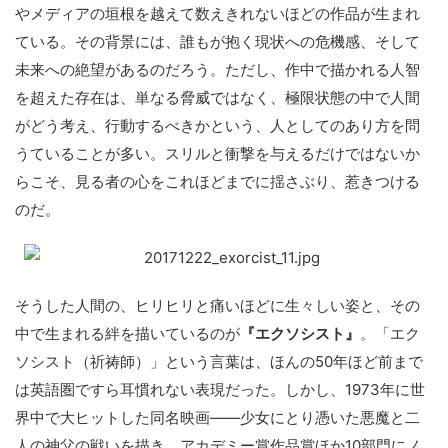
やメディアの垣根を越えて数えきれないほどの作品が生まれ
ている。その背景には、誰もが抱く現状への危機感、そして
未来への絶望があるのだろう。ただし、作中で描かれる人智
を超えた存在は、単なる脅威ではなく、極限状態の中で人間
がどう考え、行動するべきかという、人としてのあり方を問
うていることが多い。スリルと衝撃を与えるだけではないか
らこそ、見る者の心をこれほどまでに揺さぶり、惹きつける
のだ。
そうした人間の、ヒリヒリと痛いほどに生々しい姿と、その
中で生まれる絆を描いているのが
『エクソシスト』
。「エク
ソシスト（祈祷師）」という言葉は、ほんの50年ほど前まで
は英語圏ですら耳慣れない表現だった。しかし、1973年に世
界中で大ヒットした同名映画――少女にとり憑いた悪魔と二
人の神父の戦いを描き、アカデミー賞作品賞ほか10部門にノ