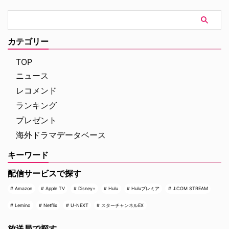
ムズの冒険』エピソード一覧 実
ラノサウルスの前で、作品への思
はところどころでコナン・ドイル
いやアフレコ裏話をたっぷりと語
の原作の発表・収録と大きく順番
った熱気あふれるイベントの模様
が異なる本作。そうしたシャッフ
をレポートする。 大迫力のティ
カテゴリー
ルに加えて、あらすじや見どこ
ラノサウルスの前で恐竜トーク
ろ、キャストの経歴（その後 …
イベントは、恐竜展内に展示され
TOP
た大迫力のティラノサウ …
ニュース
レコメンド
ランキング
プレゼント
海外ドラマデータベース
キーワード
配信サービスで探す
Amazon
Apple TV
Disney+
Hulu
Huluプレミア
J:COM STREAM
Lemino
Netflix
U-NEXT
スターチャンネルEX
放送局で探す