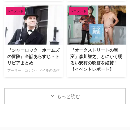
『スパイダーマン：ブランド・ニ
『スパイダーマン：ブランド・ニ
金を懸けたデスゲームを通 …
監督による幻想的なファンタジー
ュー・デイ』日本語吹き替え版で
ュー・デイ』が大ヒット上映中。
…
レコメンド
レコメンド
ピーター・パーカー／スパイダー
ピーターやMJ、ネッドなどシリ
マンを演じる榎木淳弥にインタビ
ーズおなじみの顔ぶれはもちろ
ュー！ 孤独を抱えながらも成長
ん、他作品のヒーローや原作コミ
したピーターの魅力や、ハルク、
ックスのキャラクターも多数登場
パニッシャーたちとの掛け合い、
している。そこで、映画をすでに
そして本作に込められた意味につ
鑑賞した人向けに、気になるキャ
いて、たっぷり語ってもらった。
ラクターについて解説しよう。 ※
『シャーロック・ホームズ
『オークストリートの異
記憶をなくした世界で描かれる、
本記事には『スパイダーマン：ブ
の冒険』全話あらすじ・ト
変』森川智之、とにかく明
ピーターの「人間ドラマ」 ――
ランド・ニュー・デイ』のネタバ
リビアまとめ
るい安村の吹替を絶賛！
前作『スパイダーマン：ノー・ウ
レが含まれます。 アベンジャー
【イベントレポート】
ェイ・ホーム』ではドクター・ス
ズでおなじみバナー博士が登場！
アーサー・コナン・ドイルの原作
トレンジの魔術により、MJやネ
マーベル・シネマティック・ユニ
小説をもとに、ジェレミー・ブレ
J.J.エイブラムス製作の最新作映
ッドを含む全世界の人々からピー
バース（以下、MCU）でおなじ
ットが主演して1984年から1994
画『オークストリートの異変』が
ター・パーカーに関する記憶が消
み、天才物理化学者のブルース・
年まで放送された名作ドラマ『シ
8月14日（金）より日米同時公開
されてしまいました。あらため …
バナーが登場！ 過去には宇宙 …
ャーロック・ホームズの冒険』。
される。本作の公開を記念し、7
もっと読む
短編・長編合わせて60ある原作
月29日（水）にパシフィコ横浜
のうち、ドラマ化された全41話
「ヨコハマ恐竜展2026」内にて
のあらすじや裏話、トリビアをご
イベントを開催。会場には日本語
紹介！（※ドラマ版、原作小説の
吹替を担当した森川智之と、ハリ
ネタバレを含みますのでご注意く
ウッド映画吹替初挑戦となるとに
ださい） 『シャーロック・ホー
かく明るい安村が登壇。巨大ティ