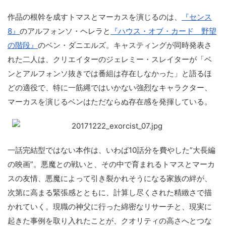
作品の根幹を成すトマスとマーカスを演じるのは、
『センス
8』
のアルフォンソ・ヘレラと
『ハウス・オブ・カード 野望
の階段』
のベン・ダニエルズ。キャスティングが同時発表さ
れた二人は、クリエイターのジェレミー・スレイターが「ベ
ンとアルフォンソ抜きでは番組は存在しなかった」と語るほ
どの適役で、特に一筋縄ではいかない強烈なキャラクター、
マーカスを演じるベンはただならぬ存在感を発揮している。
一話完結型ではない本作は、いわば10話分を費やした”大長編
の映画”。悪魔との戦いと、その中で育まれるトマスとマーカ
スの友情、悪魔によって引き裂かれそうになる家族の絆が、
次第に高まる緊張感とともに、計算し尽くされた精緻さで描
かれていく。現職の神父に行った綿密なリサーチと、現実に
起きた事例を取り入れたことが、クオリティの高さへとつな