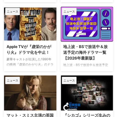
公開
ック』シーズン3の撮影が始まっ
ている。また、4人のキャストが
トム・ホランド演じるスパイダー
ニュース
ニュース
新たに加わることも明らかになっ
マンの新たな物語を描く映画『ス
た。英BBCなど複数のメディアが
パイダーマン：ブランド・ニュ
伝えている。 これまでで最も衝
ー・デイ』が大ヒット上映中だ。
撃的な事件に巻き込まれるベルジ
公開初日の興行収入は5億6,000
ュラック 1981年から1991年にか
万円を超え、2026年公開の洋画
けて英BBCで放送されたジョン・
ナンバーワンを記録。このたび、
ネトルズ主演ドラマ
主演のトム・ホランド自らが臨場
Apple TVが『虚栄のかが
地上波・BSで放送中＆放
『Bergerac（原題）』をリブー
感あふれるアクションシーン撮影
り火』ドラマ化を中止！
送予定の海外ドラマ一覧
トした本作。イギリス海峡に浮か
の裏側を明かす特別映像が公開さ
【2026年最新版】
ぶジャージー島を舞台に、警部の
豪華キャストが出演した1990年
れた。 世界中で大ヒットを記
ジム・ベルジュラックが事件に挑
の映画『虚栄のかがり火』のドラ
地上波・BSで放送中＆放送予定
録！ 映画史に残る快挙を達成 ソ
む人気シリーズだ。本国イギリス
マ化がApple TVで進められてい
の海外ドラマを一挙ご紹介。（随
ニー・ピクチャーズ配給、トム・
で2025年にシーズン1（『警部ベ
たが、頓挫したことが明らかにな
時更新） NHK・NHK BSで放送
ホランド演じるピーター・パーカ
ルジュラック～豪邸に …
った。米Deadlineが報じてい
ニュース
ニュース
中＆放送予定の海外ドラマ 海外
ー＝スパイダーマンの新たなる物
る。 鬼門らしく一筋縄ではいか
ドラマ『DOC（ドック） あす
語、『スパイダーマン：ブラン
ず 原作は、1987年に出版された
へのカルテ』 NHK BSプレミアム
ド・ニュー・デイ』が大ヒット …
トム・ウルフのベストセラー小説
4K｜毎週（木） 17：00～ イタ
「虚栄の篝火」。1980年代のニ
リア発！ 12年間の記憶を失った
ューヨークの上流社会を辛辣に風
エリート医師の物語。 原作 ピエ
刺した作品だ。ウォール街で台頭
ルダンテ・ピッチョーニ キャス
マット・スミス主演の英国
『シカゴ』シリーズ生みの
したトレーダーたち、その華奢な