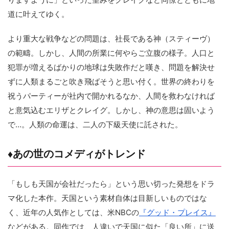
道に叶えてゆく。
より重大な戦争などの問題は、社長である神（スティーヴ）
の範疇。しかし、人間の所業に何やらご立腹の様子。人口と
犯罪が増えるばかりの地球は失敗作だと嘆き、問題を解決せ
ずに人類まるごと吹き飛ばそうと思い付く。世界の終わりを
祝うパーティーが社内で開かれるなか、人間を救わなければ
と意気込むエリザとクレイグ。しかし、神の意思は固いよう
で…。人類の命運は、二人の下級天使に託された。
♦︎あの世のコメディがトレンド
「もしも天国が会社だったら」という思い切った発想をドラ
マ化した本作。天国という素材自体は目新しいものではな
く、近年の人気作としては、米NBCの
『グッド・プレイス』
などがある。同作では、人違いで天国に似た「良い所」に送