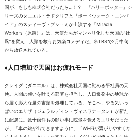
国が、もしも株式会社だったら…！？ 『ハリーポッター』シ
リーズのダニエル・ラドクリフと『ボードウォーク・エンパ
イア』のスティーヴ・ブシェミが出演する『Miracle
Workers（原題）』は、天使たちがマンネリ化した天国の”社
風”を変え、人類を救うお気楽コメディだ。米TBSで2月中旬
から放送されている。
♦︎人口増加で天国はお疲れモード
クレイグ（ダニエル）は、株式会社天国に勤める平社員の天
使。人間の願いを叶える部署を担当し、人口爆発中の地球か
ら届く膨大な量の書類を処理している。そこへ、やる気いっ
ぱいのエリザ（ジェラルディン・ヴィスワナータン）が新た
に配属に。数十億件もの願い事に眩暈を覚えるエリザだった
が、「車の鍵が出てきますように」「Wi-Fiが繋がりやすくな
りますように」といった望みをクレイグなど同僚とともに地