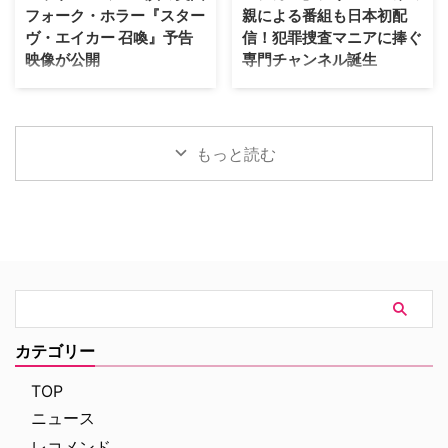
ト ルカ・アルジェンテーロ、マ
フォーク・ホラー『スター
親による番組も日本初配
妻や愛人、そして富裕層が住むマ
ティルデ・ジョリ、サラ・ラッザ
ヴ・エイカー 召喚』予告
信！犯罪捜査マニアに捧ぐ
ンハッタンと周辺の貧困な地区と
ーロ ほか ≫≫『DOC（ドッ
映像が公開
専門チャンネル誕生
の間にくすぶる人種間の緊張を描
ク）3 あすへのカルテ』詳細 海
く。人種間の対立を煽って全国的
外ドラマ『DOC（ドック）3 あ
英国ヨークシャー地方を舞台に、
日本唯一のミステリードラマ専門
な名声を得た …
すへのカルテ』 総合｜毎週
土地の伝承と家族の崩壊を描くフ
チャンネル「ミステリーチャンネ
（日） …
ォーク・ホラー映画『スターヴ・
ル」が、開局月である8月に展開
エイカー 召喚』。公開に先駆け
する新たなサービスとして、犯罪
もっと読む
て、不穏な空気が漂う日本版予告
捜査に特化した新たな専門チャン
映像と、英国らしい曇天の世界観
ネル「THE 犯罪捜査ファイル・
が印象的な場面写真が一挙に公開
チャンネル」をスタート。 『ラ
された。 土地に眠る伝承と家族
イン・オブ・デューティ』キャス
の崩壊を描く、静謐なるフォー
トが贈る犯罪ドキュメンタリーも
ク・ホラー リチャードとジュリ
本チャンネルは、JCOM株式会社
エット夫妻が最近移り住んだ英国
がAmazon Prime Videoで提供す
ヨークシャー地方の人里離れた
る新たなチャンネルパッケージサ
「スターヴ・エイカー」は、家族
ービス「プレミアTVパック」の
に対して奇妙な力を及ぼしている
うちのチャンネルの一つで、人気
カテゴリー
ように思われる。ある日、彼らの
の高い犯罪捜査ドラマや放送には
幼い息子オーウェンは喘息発作に
ないクライムドキュメンタリーを
TOP
よって突然命を落としてしまう。
配信する …
ニュース
そ …
レコメンド