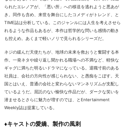
られたエレノアが、「悪い所」への移送を逃れようと悪あが
き。同作も含め、来世を舞台にしたコメディがトレンド、と
TIME誌は分析している。このジャンルには人生を考えさせら
れるような作品もあるが、本作は哲学的な問いも感情の動き
も控えめ。あくまで軽いノリで見られるシリーズだ。
ネジの緩んだ天使たちが、地球の未来を救おうと奮闘する本
作。一発ネタや繰り返し聞かれる職場への不満など、軽快な
ギャグに満ちた明るいドラマになっている。退職寸前のある
社員は、会社の方向性が感じられない、と愚痴をこぼす。天
国とはいえ、普通の会社と変わらないマンネリズムが支配し
ているようだ。屈託のない愉快な作品だが、ダークな笑いを
潜ませるとさらに魅力が増すのでは、とEntertainment
Weekly誌は提案している。
♦︎キャストの愛嬌、製作の風刺