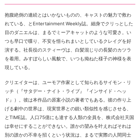
抱腹絶倒の連続とはいかないものの、キャストの魅力で救わ
れている、とEntertainment Weekly誌。細身でクリっとした
目のダニエルは、まるでミーアキャットのような可愛さ。い
つも早口で喋り、不安を悟られまいとしているクレイグを好
演する。社長役のスティーヴは、白髪混じりの長髪のカツラ
を着用。みすぼらしい風貌で、いつも拗ねた様子の神様を表
現している。
クリエイターは、ユーモア作家として知られるサイモン・リ
ッチ（『サタデー・ナイト・ライブ』『インサイド・ヘッ
ド』）。彼は本作品の原案小説の著者でもある。彼の作り上
げる劇中の世界は、現実世界との鋭い類似性を感じさせる、
とTIME誌。人口75億にも達する人類の全員を、株式会社天国
は幸せにすることができない。誰かの望みを叶えればそれは
別の誰かの不幸を招くという状況は、まるで実際の人間同士