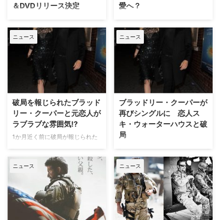
＆DVDリリース決定
愛へ？
第87回アカデミー賞音響編集賞
2年間の交際の末、今年3月に破
受賞のほか、作品賞・主演男優賞
局が報じられたブラッドリー・ク
ニュース
ニュース
など計5部門ノミネートを果たし
ーパー（映画『アメリカン・スナ
た映画『アメリカン・スナイパ
イパー』）と英国人モデルのス
ー』のブルーレイ＆DVDリリー
キ・ウォーターハウス。その後、
スとデジタルレンタル配信が、7
復縁説が浮上していた二人だが、
月8日（水）より開始される。さ
それは単なる噂だったようだ。現
らにそれに先駆け、6月10日
地時間の今月25日、スキが俳優
（水）よりデジタルセル先行配信
のジェームズ・マースデン（映画
破局を報じられたブラッド
ブラッドリー・クーパーが
がスタートする。 【関連記事】
『X-Men:フューチャー&パス
リー・クーパーと元恋人が
再びシングルに 恋人ス
クリント・イーストウッド…
ト』）とディナーをし…
ラブラブな雰囲気!?
キ・ウォーターハウスと破
局
1か月近く前に破局が報じられた
俳優のブラッドリー・クーパーと
『エイリアス』や映画『アメリカ
モデルのスキ・ウォーターハウ
ン・スナイパー』で知られる俳優
ニュース
ニュース
ス。2年間の交際ののちに別れた
のブラッドリー・クーパーが、2
二人が、今月10日の金曜、カリ
年前から交際していた英国人モデ
フォルニア州インディオで開催さ
ルのスキ・ウォーターハウスと破
れている野外音楽祭、コーチェ
局したと米Us Weeklyなどが伝え
ラ・フェスティバルで一緒に過ご
た。 【関連動画】ブラッドリー･
していたという。しかもラブラブ
クーパー、モデルの恋人スキ･ウ