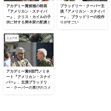
な雰囲気だったとか。 【関連動
ォーターハウスと結婚間近!?（W
アカデミー賞候補の映画
ブラッドリー・クーパー主
画】一時はこんな噂も…..
流） ある情報源が同サイトに明
『アメリカン・スナイパ
演『アメリカン・スナイパ
かしたと…
ー』、クリス・カイルの子
ー』、ブラッドリーの役作
供に対する脚本家の配慮と
りがすごい
は
クリント・イーストウッド監督作
品の最高傑作と呼び声が高い、映
2月21日（土）より日本でも公開
ニュース
画『アメリカン・スナイパー』。
となった、オスカー監督クリン
本年度アカデミー賞で作品賞と主
ト・イーストウッドと人気俳優の
演男優賞を含む6部門にノミネー
ブラッドリー・クーパーがタッグ
トされた本作が、2月21日（土）
を組んだ映画『アメリカン・スナ
より全国公開する。 【関連記
イパー』。米軍最強と言われた伝
事】生中継のスリル、難しさ、そ
説の狙撃手クリス・カイルの栄光
して報われる一瞬。映画やドラマ
と苦悩を描いた本作で、脚本家が
アカデミー賞6部門ノミネ
とは、異なる醍醐味!! 本作は、13
クリスの二人の子供に配慮をし、
ート『アメリカン・スナイ
週にわたりニュ…
結末のある部分を排除したとコメ
パー』、主演ブラッドリ
ントしている。 【関…
ー・クーパーの喜びのコメ
ント到着！
第87回アカデミー賞の作品賞、
主演男優賞、脚色賞、録音賞、編
集賞、音響編集賞の6部門でノミ