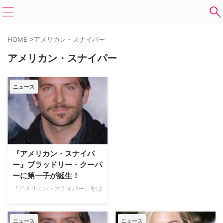
HOME
>
アメリカン・スナイパー
アメリカン・スナイパー
ニュース
『アメリカン・スナイパ
ー』ブラッドリー・クーパ
ーに第一子が誕生！
『アメリカン・スナイパー』をは
じめとする作品で、3年連続アカ
デミー賞主演男優賞にノミネート
されたブラッドリー・クーパーに
ニュース
ニュース