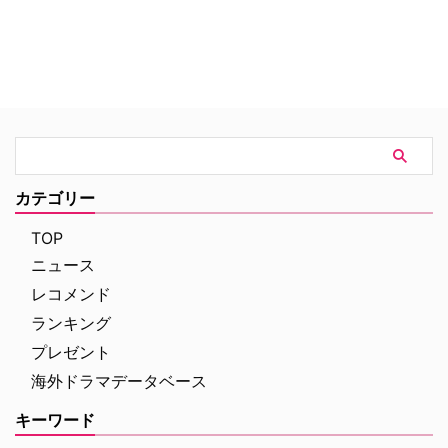
ネートを果たした、監督クリン
ト・イーストウッド、主演ブラッ
ドリー・クーパーによる映画『ア
メリカン・スナイパー』が2月21
日（土）全国公開となる。 【関
連フォト】"世界一セクシーな
男"ブラッドリー・クーパー来
日！『世界にひとつのプレ…
カテゴリー
TOP
ニュース
レコメンド
ランキング
プレゼント
海外ドラマデータベース
キーワード