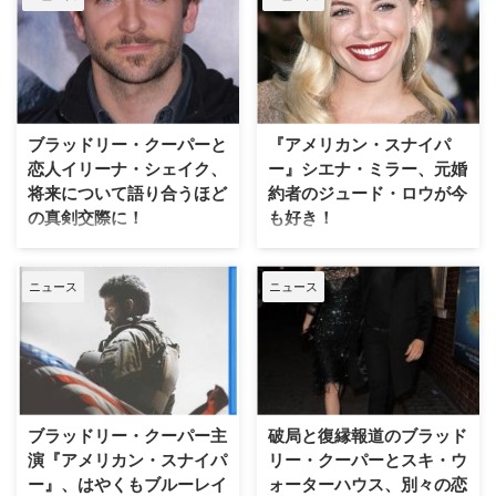
第一子が誕生していたことが分か
った。米E!Onlineなどが報じてい
る。 関係者によると、ブラッド
リーの恋人で人気ロシア人モデル
のイリーナ・シェイクが2週間前
にリア・デ・セイン・シェイク・
ブラッドリー・クーパーと
『アメリカン・スナイパ
クーパーと命…
恋人イリーナ・シェイク、
ー』シエナ・ミラー、元婚
将来について語り合うほど
約者のジュード・ロウが今
の真剣交際に！
も好き！
映画『世界にひとつのプレイブッ
女優のシエナ・ミラー（『アメリ
ク』『アメリカン・ハッスル』
カン・スナイパー』）といえば、
ニュース
ニュース
『アメリカン・スナイパー』で3
2000年に入ってから、俳優のジ
年連続アカデミー賞にノミネート
ュード・ロウ（『サイド・エフェ
された人気俳優ブラッドリー・ク
クト』）と婚約し、破局や復縁を
ーパー。彼が、かねてから交際し
繰り返してきた。ジュードとの大
ているロシア人モデルのイリー
きな浮き沈みを経験したシエナだ
ナ・シェイクと、将来について語
が、最近のPorter誌のインタビュ
り合うほどの真剣交際に発展して
ーで、いまだに彼のことを思って
ブラッドリー・クーパー主
破局と復縁報道のブラッド
いることが分かった。米E!Online
いると明かしている。 【関連記
演『アメリカン・スナイパ
リー・クーパーとスキ・ウ
が報じている。 …
事】イケメン…
ー』、はやくもブルーレイ
ォーターハウス、別々の恋