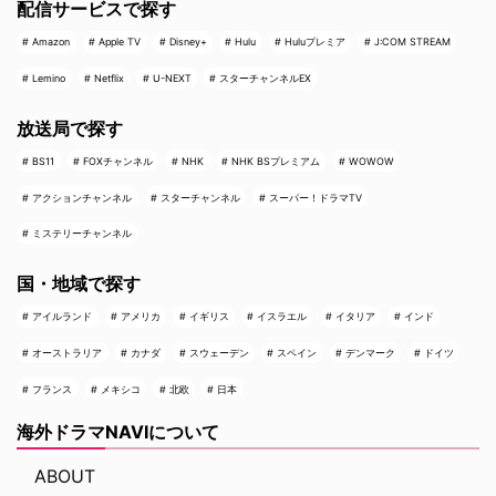
配信サービスで探す
Amazon
Apple TV
Disney+
Hulu
Huluプレミア
J:COM STREAM
Lemino
Netflix
U-NEXT
スターチャンネルEX
放送局で探す
BS11
FOXチャンネル
NHK
NHK BSプレミアム
WOWOW
アクションチャンネル
スターチャンネル
スーパー！ドラマTV
ミステリーチャンネル
国・地域で探す
アイルランド
アメリカ
イギリス
イスラエル
イタリア
インド
オーストラリア
カナダ
スウェーデン
スペイン
デンマーク
ドイツ
フランス
メキシコ
北欧
日本
海外ドラマNAVIについて
ABOUT