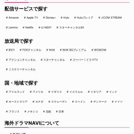
配信サービスで探す
Amazon
Apple TV
Disney+
Hulu
Huluプレミア
J:COM STREAM
Lemino
Netflix
U-NEXT
スターチャンネルEX
放送局で探す
BS11
FOXチャンネル
NHK
NHK BSプレミアム
WOWOW
アクションチャンネル
スターチャンネル
スーパー！ドラマTV
ミステリーチャンネル
国・地域で探す
アイルランド
アメリカ
イギリス
イスラエル
イタリア
インド
オーストラリア
カナダ
スウェーデン
スペイン
デンマーク
ドイツ
フランス
メキシコ
北欧
日本
海外ドラマNAVIについて