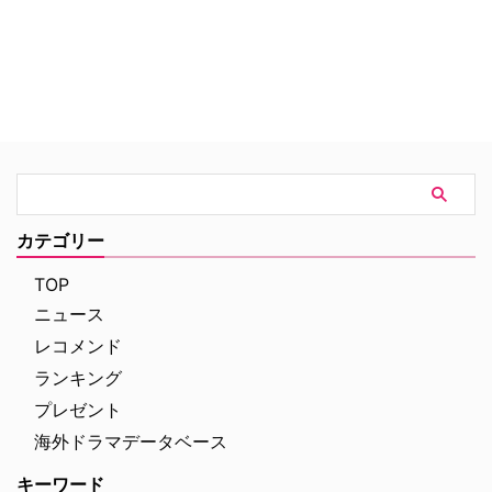
『King and Conqueror（原
題）』に出演するジェームズ・ノ
ートンが撮影中に骨折していたこ
とを明かした。 リハーサル中に
落馬して… 本作は1066年を舞台
に、ウェセックス王国のハロルド
2世とノルマンディー公ウィリア
ムの激突を描く歴史劇。実際の王
位継承戦争を下敷きに、王家の血
統争いやダイナスティックなドラ
マ、壮大な中世の戦闘シーンを大
カテゴリー
規模予算で再現する。 ハロルド
役を演じるジェームズは、アイス
TOP
ランドでのリハーサ …
ニュース
レコメンド
ランキング
プレゼント
海外ドラマデータベース
キーワード