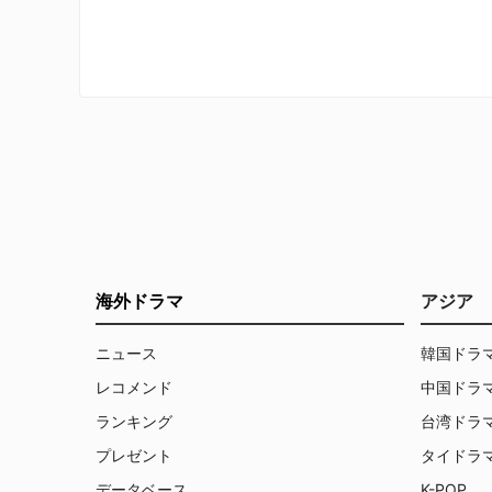
日（木）に決定！ 新たに予告編と場
面写真が公開された。 （以下、シーズ
ン2のネタバレを含みます） シーズン
3は10月16日（木）に配信スタート シ
ーズン3では、アリソン・ジャネイ演
じるグレース・ペンが合衆国大統領と
して登場する。 新たに公開された予告
編では、ケリー・ラッセル演じるケイ
ト・ワイラーがホワイトハウスで不吉
な警告を発する様子が映し出されてい
る。 「重大な欠陥を抱えた女性が今、
大統領なんです。そして彼女がどれほ
ど危うい …
海外ドラマ
アジア
ニュース
韓国ドラ
レコメンド
中国ドラ
ランキング
台湾ドラ
プレゼント
タイドラ
データベース
K-POP