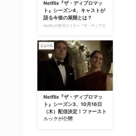
Netflix『ザ・ディプロマッ
ト』シーズン4、キャストが
語る今後の展開とは？
Netflixの政治スリラー『ザ・ディプロ
マット』のシーズン4からレギュラー
に昇格したブラッドリー・ウィットフ
ォードが、自身のキャラクターの今後
ニュース
の展開について言及した。 シーズン4
は年内に配信予定 新作映画
『Reminders of Him（原題）』のプレ
ミア上映のレッドカーペットに登場し
たブラッドリーは、自身が『ザ・ディ
プロマット』で演じるファースト・ジ
ェントルマン、トッド・ペンの物語の
今後を予告した。 Deadlineの取材に対
Netflix『ザ・ディプロマッ
し、ブラッドリーは「私のキャラクタ
ト』シーズン3、10月16日
ーがその場にいたくないと思っている
（木）配信決定！ファースト
か、あ …
ルックが公開
Netflixの人気シリーズ『ザ・ディプロ
マット』シーズン3の配信日が10月16