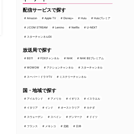
配信サービスで探す
Amazon
Apple TV
Disney+
Hulu
Huluプレミア
J:COM STREAM
Lemino
Netflix
U-NEXT
スターチャンネルEX
放送局で探す
BS11
FOXチャンネル
NHK
NHK BSプレミアム
WOWOW
アクションチャンネル
スターチャンネル
スーパー！ドラマTV
ミステリーチャンネル
国・地域で探す
アイルランド
アメリカ
イギリス
イスラエル
イタリア
インド
オーストラリア
カナダ
スウェーデン
スペイン
デンマーク
ドイツ
フランス
メキシコ
北欧
日本