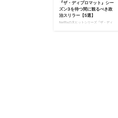
『ザ・ディプロマット』シー
ズン3を待つ間に観るべき政
治スリラー【5選】
Netflixの大ヒットシリーズ『ザ・ディ
プロマット』待望のシーズン3は、10
月16日（木）に配信スタート。ファン
としてはこの1カ月でも待ち遠しいと
ころ。そんな方におすすめの政治スリ
ラーを米Screenrantが紹介している。
政治スリラーおすすめ【5選】
『HOMELAND』 本作はクレア・デイ
ンズ（『エセックスの蛇』）演じる
CIAエージェント、キャリー・マティ
ソンを中心に展開する。彼女は元米兵
が米国に対するテロ攻撃を計画してい
ると疑い始めるが、上司たちはその主
張を信じようとしないというところか
ら物語が …