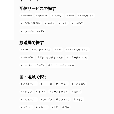
配信サービスで探す
Amazon
Apple TV
Disney+
Hulu
Huluプレミア
J:COM STREAM
Lemino
Netflix
U-NEXT
スターチャンネルEX
放送局で探す
BS11
FOXチャンネル
NHK
NHK BSプレミアム
WOWOW
アクションチャンネル
スターチャンネル
スーパー！ドラマTV
ミステリーチャンネル
国・地域で探す
アイルランド
アメリカ
イギリス
イスラエル
イタリア
インド
オーストラリア
カナダ
スウェーデン
スペイン
デンマーク
ドイツ
フランス
メキシコ
北欧
日本