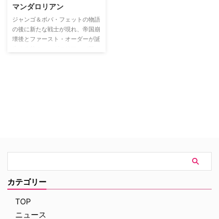
マンダロリアン
ジャンゴ＆ボバ・フェットの物語
の後に新たな戦士が現れ、帝国崩
壊後とファースト・オーダーが誕
生する前のマンダロリアンが舞
台。ニュー・リパブリックの権力
から遠く離れた、銀河にも及ばな
い場所に存在する孤独なガンマン
の苦悩が描かれる。
カテゴリー
TOP
ニュース