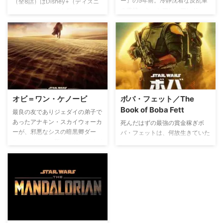
ー』の5年前。冷静沈着な反乱軍
（全8話）はDisney+（ディズニ
の将校＜キャシアン・アンドー＞
ープラス）にて独占配信中。
の知られざる物語を描くオリジナ
『スター・ウォーズ：アソーカ』
ルドラマシリーズ。銀河は帝国圧
関連記事
政の最中―。危険、欺瞞、陰謀に
満ちた時代に、伝説の原点へと続
く反乱軍誕生の物語が幕を開け
る！
オビ＝ワン・ケノービ
ボバ・フェット／The
Book of Boba Fett
最良の友でありジェダイの弟子で
あったアナキン・スカイウォーカ
死んだはずの最強の賞金稼ぎボ
ーが、邪悪なシスの暗黒卿ダー
バ・フェットは、何故生きていた
ス・ベイダーに堕ち、ジェダイが
のか―？ 新たなる相棒である暗
最大の敗北を喫した『スター・ウ
殺者フェネック・シャンドと挑む
ォーズ エピソード 3／シスの復
新たなミッションとは―？
讐』。その劇的な出来事から10
年後、『オビ＝ワン・ケノービ』
の物語ははじまる─。