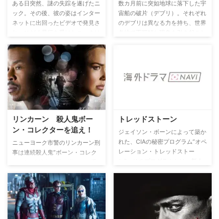
ある日突然、謎の失踪を遂げたニ
数カ月前に突如地球に落下した宇
ック。その後、彼の姿はインター
宙船の破片（デブリ）。それぞれ
ネットに出回ったビデオで発見さ
のデブリは異なる力を持ち、世界
れ、ひどく暴行を受けたニックは
各地で不可解な現象を引き起こし
「私は女を虐待してる。視聴回数
ていた。国際的なタスクフォース
500万で死ぬ」と書かれたカード
でデブリの調査に任命されたCIA
を掲げていた。妹と妻がニックを
捜査官ブライアン・ベネヴェンテ
探し助け出そうと急ぐ中、想像も
ィとMI6諜報員フィノラ・ジョー
しなかった彼の一面が明らかにな
ンズは、デブリが巻き起こす事件
っていく――。
解決のため奔走するが、そこには
闇の組織も関係する大きな謎が待
ち受けていた――。
リンカーン 殺人鬼ボー
トレッドストーン
ン・コレクターを追え！
ジェイソン・ボーンによって築か
れた、CIAの秘密プログラム”オペ
ニューヨーク市警のリンカーン刑
レーション・トレッドストー
事は連続殺人鬼”ボーン・コレク
ン”。そのプログラムとは、新人
ター”を追跡中、罠に掛かって重
工作員を超人的な暗殺者に変貌さ
傷を負い、脊椎損傷により四肢が
せるという行動変容プロトコル
まひしてしまう。その3年後、
で、世界中に散らばる潜伏スパイ
FBIでプロファイルすることを目
が、危険な任務を再開するため
指しながら妹を育てる女性巡査ア
に”覚醒”していく。
メリアは地下鉄で変死体を発見す