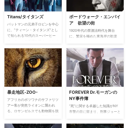
る。リンカーンの元相棒セリート
は”ボーン・コレクター”の新たな
犯行とにらみ、アメリアを連れて
Titans/タイタンズ​
ボードウォーク・エンパイ
引退したリンカーンを訪問。説得
ア 欲望の街
された彼はアメリアやかつての部
バットマンの元弟子ロビンを中心
下科学捜査官ケイトやITに強いフ
に、”ティーン・タイタンズ”とし
1920年代の禁酒法時代を舞台
ェリックスらとともに、新たな状
て知られる10代のスーパーヒー
に、繁栄を極めた東海岸の歓楽
況に適応しながらニューヨークの
ローチームの活躍を描く。それぞ
街、アトランティック・シティ
難事件を捜査する。
れが異なる能力を持ちながら、仲
と、街を牛耳った実在の政治家イ
間と行動を共にし、悩み励ましあ
ーノック・ジョンソンの背徳の人
い、それぞれの内なる葛藤と向き
生を描いた作品。ジョンソンをモ
合いながら、正義のために闘って
デルとする街の大物イーノッ
いく。
ク・”ナッキー”・トンプソンを主
人公に、取り巻きや若きカポネら
実在のギャング達が、骨太のドラ
マを織りなす。
暴走地区-ZOO-
FOREVER Dr.モーガンの
NY事件簿
アフリカのボツワナのサファリツ
アー客が突然ライオンに襲われ
“死”に関する卓越した知識がNY
る。ロサンゼルスでも動物園を脱
市警の目に留まり、刑事ジョーと
走したライオンにより市民が惨殺
タッグを組んで、殺人事件の捜査
される。ジャーナリストのジェイ
に協力するヘンリー。だが、卓越