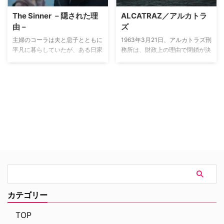
いが…。
ィンチは、政府が無用と判断した
め、アンドロイドとパートナーを
The Sinner －隠された理
ALCATRAZ／アルカトラ
情報を密かに入手。驚異的な戦闘
組むことを義務づけられていた。
由－
ズ
技能を誇る元CIAのジョン・リー
アンドロイドをひどく嫌悪するジ
スをパートナーに迎え、一般市民
ョンだったが、予期せぬ情動反応
主婦のコーラは夫と息子とともに
1963年3月21日、アルカトラズ刑
が巻き込まれる凶悪犯罪を未然に
を示すということで製造中止とな
平凡に暮らしていたが、ある日家
務所は、財政上の理由で閉鎖が決
防ぐため、人知れず活動する。と
ったアンドロイドのドリアン（マ
族と訪れた湖で、まるで何かに取
定。収容中の凶悪犯たちは、島か
ころが、マシンがはじき出すのは
イケル・イーリー）と組むことに
り憑かれたかのように見知らぬ青
ら別の刑務所へと移送された…と
事件に関わる人物の社会保障番号
なる。二人は時に反発し合いなが
年をめった刺しにしてしまう。犯
いうのは表向きの話で、真実はま
のみ。そのターゲットが被害者
らも、パートナーとして凶悪な犯
行を認めるコーラだが、その動機
ったく違っていた。閉鎖の前夜、
か、加害者か、いつどんな事件が
罪組織に立ち向かい、巨大な陰謀
は自分でもわからない。この事件
アルカトラズにいた256名の囚人
起こるのかも分からない中、二人
も少しずつ明らかになってい
に関心を持った一匹狼の刑事ハリ
と46名の看守、総勢302名が忽
は命をかけて数々の事件に挑んで
く…！
ーは、彼女の殺人の動機解明に執
然と姿を消したのだった。
いく！
着し、二人で母親の精神や”過
去”に関する隠された秘密を探っ
ていく…。
カテゴリー
TOP