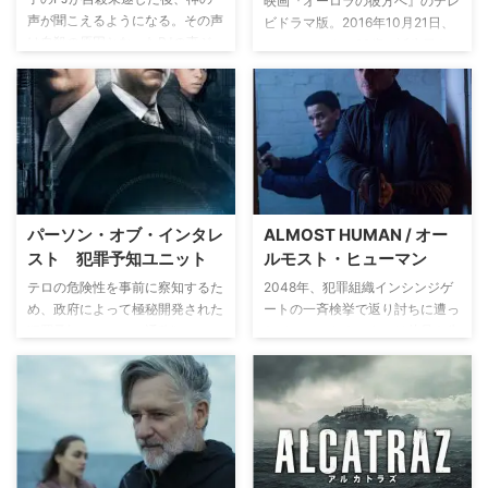
映画『オーロラの彼方へ』のテレ
オリビア、ウォルター、ピーター
を重く見たリッチモンドは討論会
声が聞こえるようになる。その声
ビドラマ版。2016年10月21日、
の3人は事件を追う。そして、死
の中止を決断する。捜査が進むに
は自殺の原因となったPJの妻ジ
ニューヨーク。28歳の誕生日を
のフライトで起きた事が、さらに
連れ政治家や警察関係者、被害者
ョスリンのレイプ事件の犯人を見
迎えた刑事レイミーは、落雷の影
巨大で衝撃的な真実の氷山の一角
遺族や友人たちをも巻き込み、複
つけ断罪せよと彼に語りかける。
響で突然動きだした古いアマチュ
に過ぎないと知るのだった…。
雑な人間模様が浮かび上がってく
怪しい牧師に勢いづけられたパー
ア無線機から、20年前の10月23
る。
ネルは凶暴で前科のある熱心な信
日に亡くなった父フランクの声を
者KDと手を組み、私的制裁に乗
聞く。レイミーと同じく刑事だっ
り出す。
たフランクは潜入捜査のため家族
と疎遠になっていたが、犯罪組織
に寝返った末、暗殺されたと信じ
パーソン・オブ・インタレ
ALMOST HUMAN / オー
られていた。時空を超えて1996
スト 犯罪予知ユニット
ルモスト・ヒューマン
年のフランクと交信できるように
なったレイミーは、父が潜入捜査
テロの危険性を事前に察知するた
2048年、犯罪組織インシンジゲ
中に殺害されたという事実を伝
め、政府によって極秘開発された
ートの一斉検挙で返り討ちに遭っ
え、彼の命を救うことに成功す
犯罪予知システム、通称“マシ
たジョン・ケネックスは片足を失
る。だが予期せぬ事態が起きる。
ン”。街中に張り巡らされた監視
ったこととパートナーが殺された
歴史を変えてしまった影響で、母
カメラや携帯電話、GPSなどから
こと以外の記憶を失っていた。し
ジュリーが連続殺人鬼”ナイチン
情報を得るそのシステムは、テロ
かし、長年の付き合いである上司
ゲール・キラー”の餌食となって
だけでなく、日常的に起こる凶悪
のサンドラ・マルドナド警部の指
いたのだ。ジュリーが殺害される
犯罪も予知したが、政府はそれら
令により、現場へ復帰することに
1997年1月までに、レイミーとフ
を“無用の情報”として排除してい
なる。この時代、名警官は、凶
ランクは犯行を阻止せねばならな
た。マシンの開発者ハロルド・フ
悪・多発化する犯罪に対抗するた