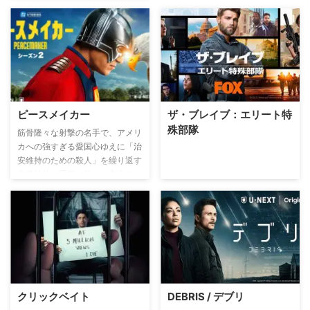
ピースメイカー
ザ・ブレイブ：エリート特
殊部隊
筋骨隆々な射撃の名手で、アメリ
カへの強すぎる愛国心ゆえに「治
安維持のための殺人」を繰り返す
非道徳的な思想を持ち、劇中でも
ひときわ強烈な印象を残した”過
激派ヒーロー”の活躍を描く。
クリックベイト
DEBRIS / デブリ