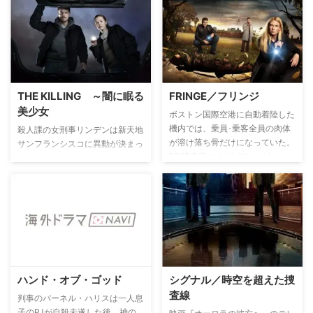
ミーは巨大バイオ企業レイデン社
した洞察力と豊富な知識は、どこ
の関与を疑い、獣医病理学者ミッ
からくるのか？ 実はヘンリー
チに協力を要請するが、その間に
は、約200年前の”最初の死”を境
もさまざまな動物が異常行動を見
に、一切歳を取らず、何度死んで
せ、世界中で人間を襲い始める。
も生き返るという誰にも言えない
動物行動学者のジャクソン、ジェ
秘密を持つ男だった。
イミー、ジャクソンの親友のエイ
THE KILLING ～闇に眠る
FRINGE／フリンジ
ブラハム、分析官のクロエ、そし
美少女
てミッチの5人が謎の組織に集め
ボストン国際空港に自動着陸した
られ、凶暴化した動物たちの暴走
機内では、乗員･乗客全員の肉体
殺人課の女刑事リンデンは新天地
を食い止める使命を担う。動物た
が溶け落ち骨だけになっていた。
サンフランシスコに異動が決まっ
ちと人間の攻防のみならず、巨大
FBI捜査官のオリビア・ダナム
ていた。だが、シアトルでの勤務
企業の陰謀解明に急ぐ5人は果た
は、相棒スコット捜査官と共に捜
最終日に血だらけのセーターと
して世界を救えるのか？
査に加わる。すると捜査上にウォ
ATMカードを発見したことか
ルター・ビショップ博士という、
ら、17歳の美少女ロージーの失踪
フリンジ・サイエンス（非主流科
事件を担当することになってしま
学）の天才博士の名が浮き上が
う。後任のホールダーと共に、一
る。しかし、博士は17年間ある施
見ありふれた殺人事件のように思
設に収容されており、博士に相談
えたこの事件を追う。その頃、ロ
できる唯一の手段は、疎遠になっ
ージーが通っていた高校では、市
ハンド・オブ・ゴッド
シグナル／時空を超えた捜
ていた博士の息子のピーターに協
長選に立候補していた市会議員の
査線
力を頼むことだった。IQ190の天
リッチモンドと現職市長との討論
判事のパーネル・ハリスは一人息
才ピーターをなんとか説き伏せ、
会が行われようとしていた。事態
子のPJが自殺未遂した後、神の