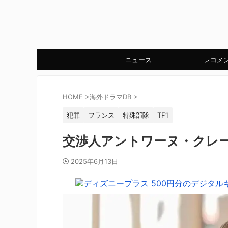
ニュース
レコメ
HOME
>
海外ドラマDB
>
犯罪
フランス
特殊部隊
TF1
交渉人アントワーヌ・クレ
2025年6月13日