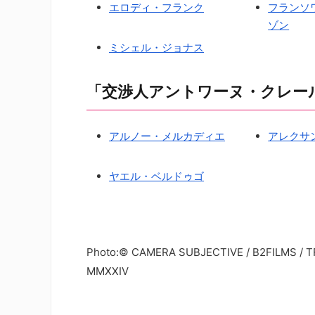
エロディ・フランク
フランソ
ゾン
ミシェル・ジョナス
「交渉人アントワーヌ・クレー
アルノー・メルカディエ
アレクサ
ヤエル・ベルドゥゴ
Photo:© CAMERA SUBJECTIVE / B2FILMS / TF1 
MMXXIV