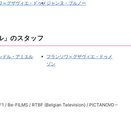
ワ＝グザヴィエ・ドゥメ
ジャンヌ・ブルノー
ル」のスタッフ
ンドル・アミエル
フランソワ＝グザヴィエ・ドゥメ
ゾン
/ Be-FILMS / RTBF (Belgian Television) / PICTANOVO –