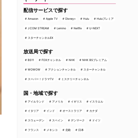
配信サービスで探す
Amazon
Apple TV
Disney+
Hulu
Huluプレミア
J:COM STREAM
Lemino
Netflix
U-NEXT
スターチャンネルEX
放送局で探す
BS11
FOXチャンネル
NHK
NHK BSプレミアム
WOWOW
アクションチャンネル
スターチャンネル
スーパー！ドラマTV
ミステリーチャンネル
国・地域で探す
アイルランド
アメリカ
イギリス
イスラエル
イタリア
インド
オーストラリア
カナダ
スウェーデン
スペイン
デンマーク
ドイツ
フランス
メキシコ
北欧
日本