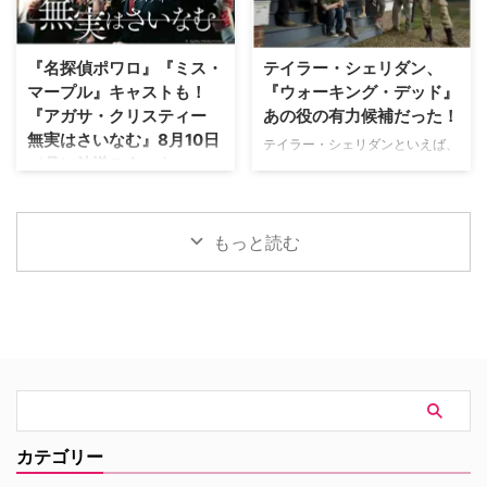
ようなクローゼットを訪れたデヴ
ズンとなる。 『アートフル・ド
ィッドは、自身が幼少期や俳優人
ジャー』シーズン3で幕引きへ
生の中で多大な影響を受けた名作
『アートフル・ドジャー』は、チ
『名探偵ポワロ』『ミス・
テイラー・シェリダン、
映画をピックアップ。その魅力を
ャールズ・ディケンズの名作小説
マープル』キャストも！
『ウォーキング・デッド』
熱く語った。 『バンデットQ』か
「オリバー・ツイスト」の15年後
『アガサ・クリスティー
あの役の有力候補だった！
らオロノ劇の名作まで！独自のセ
となる1850年代のオーストラリ
無実はさいなむ』8月10日
ンスで選ぶ名作群 最初に彼が手
アを舞台にした大ヒットドラマ。
テイラー・シェリダンといえば、
（月）放送スタート
に取ったのは、テリー・ギリアム
スリの才能を持つ主人公ジャッ
現在ハリウッドを代表するヒット
監督による幻想的なファンタジー
ク・ドーキンス（通称：ドジャ
メイカーの一人だが、人気ドラマ
“ミステリーの女王”ことアガサ・
…
ー）役を務める『クイーンズ・ギ
『ウォーキング・デッド』で俳優
クリスティーによる小説をもとに
ャンビット』のトーマス …
としてブレイクしていた可能性も
した『アガサ・クリスティー 無
もっと読む
あるようだ。 「あと一歩で逃し
実はさいなむ』が、NHK BSプレ
た役」のおかげで救われる 2018
ミアム4Kにて8月10日（月）放送
年に始まった『イエローストー
スタート。 犯人はほかにいる…？
ン』をはじめ、『メイヤー・オ
疑心暗鬼に襲われる一家 原作は
ブ・キングスタウン』『タルサ・
1958年に発表され、1984年に
キング』『特殊作戦部隊：ライオ
『ドーバー海峡殺人事件』という
ネス』『ランドマン』など、クリ
邦題で映画が作られたことも。そ
エイターとして次々とヒットドラ
の際には、ドナルド・サザーラン
マを生み出してきたシェリダン。
ド、フェイ・ダナウェイ、クリス
そんな彼は、俳優として活動して
トファー・プラマーなどが出演し
カテゴリー
いた頃に、のちに世界的ヒットド
ていた。 今回のドラマ版のキャ