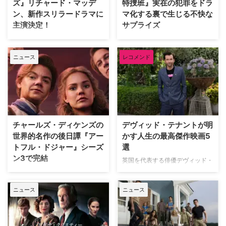
ズ』リチャード・マッデ
特捜班』実在の犯罪をドラ
ン、新作スリラードラマに
マ化する裏で生じる不快な
主演決定！
サプライズ
大ヒットドラマ『ゲーム・オブ・
ロングランヒットを誇る犯罪捜査
スローンズ』のロブ・スターク役
ドラマ『LAW & ORDER』シリー
ニュース
レコメンド
でブレイクしたリチャード・マッ
ズ。本作の最大の魅力の一つは、
デンが、新作スリラードラマ
実際に起きた事件に着想を得たリ
『Trauma（原題）』に主演する
アリティあふれるストーリー展開
ことが分かった。米Varietyが伝
にある。しかし、その裏側では、
えている。 『ダイ・ハード』
自身の悲劇がドラマ化されること
×『ER』！？医療アクションドラ
を放送直前まで知らされない実在
マ 『Trauma』は、テロリストが
の被害者たちが、「極めて不快な
チャールズ・ディケンズの
デヴィッド・テナントが明
ロンドンの病院を占拠し、手術中
サプライズ」に晒され続けている
世界的名作の後日譚『アー
かす人生の最高傑作映画5
の首相を人質に取るところからス
というのだ。 実話事件を無断で
トフル・ドジャー』シーズ
選
タート。元英国海兵隊の衛生兵
ドラマ化？ 1990年にNBCの旗艦
ン3で完結
で、現在は救急外来の医師である
番組『LAW & ORDER』の脚本家
英国を代表する俳優デヴィッド・
ジム・マーチャントは、院内に取
として参加し、後にショーランナ
テナント（『ドクター・フー』
Disney+（ディズニープラス）で
り残されたすべての人々を救うた
ーやスピンオフ作品『LAW &
『グッド・オーメンズ』）が、映
最も視聴されたオーストラリア発
め、病院内を徐々に制圧してい
ORDER クリミナル・インテン
ニュース
ニュース
像ソフトメーカーの米Criterion社
のオリジナル作品『アートフル・
く。力関係は次第に逆転 …
ト』 …
による人気企画「Criterion
ドジャー』が、シーズン3へ更新
Closet」に登場した。数多の名作
されることが決定した。なお、同
映画のDVDやBlu-rayが並ぶ夢の
シーズンが作品のファイナルシー