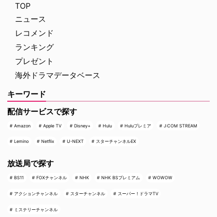
ラマとなる『ウォーキング・デッ
ストには、過去にクリスティー作
TOP
…
品に出演したことのある顔ぶれが
ニュース
多数含まれてい …
レコメンド
ランキング
プレゼント
海外ドラマデータベース
キーワード
配信サービスで探す
Amazon
Apple TV
Disney+
Hulu
Huluプレミア
J:COM STREAM
Lemino
Netflix
U-NEXT
スターチャンネルEX
放送局で探す
BS11
FOXチャンネル
NHK
NHK BSプレミアム
WOWOW
アクションチャンネル
スターチャンネル
スーパー！ドラマTV
ミステリーチャンネル