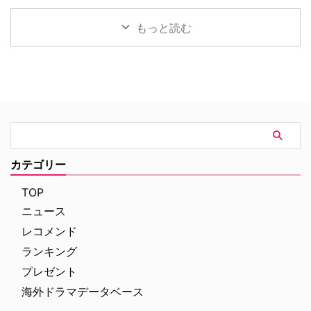
作が出版され …
は、ミステリーの世界を味わい尽
イ、ユアン・マクレガーが共演す
でブレイクしたリチャード・マッ
くすために誕生した特別 …
る映画『オークストリートの異
デンが、新作スリラードラマ
もっと読む
変』の公開に先立ち、迫力満点な
『Trauma（原題）』に主演する
新ビジュアルと、本編映像が公開
ことが分かった。米Varietyが伝
された。 アン・ハサウェイとユ
えている。 『ダイ・ハード』
アン・マクレガーが恐竜から逃げ
×『ER』！？医療アクションドラ
惑う！緊迫の新ビジュアル ティ
マ 『Trauma』は、テロリストが
ザー映像の公開時から、その正体
ロンドンの病院を占拠し、手術中
がほとんど明かされないミステリ
の首相を人質に取るところからス
アスな世界観で映画ファンの注目
タート。元英国海兵隊の衛生兵
を集めていた本作。続く本予告で
で、現在は救急外来の医師である
は、突如街に現れた恐竜たちに対
ジム・マーチャントは、院内に取
カテゴリー
して、平穏に暮らしていた“普通
り残されたすべての人々を救うた
の家族”がどのように逃げ延びる
め、病院内を徐々に制圧してい
TOP
かを描いていることが明らかとな
く。力関係は次第に逆転 …
ニュース
…
レコメンド
ランキング
プレゼント
海外ドラマデータベース