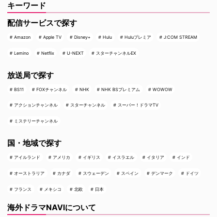
キーワード
配信サービスで探す
Amazon
Apple TV
Disney+
Hulu
Huluプレミア
J:COM STREAM
Lemino
Netflix
U-NEXT
スターチャンネルEX
放送局で探す
BS11
FOXチャンネル
NHK
NHK BSプレミアム
WOWOW
アクションチャンネル
スターチャンネル
スーパー！ドラマTV
ミステリーチャンネル
国・地域で探す
アイルランド
アメリカ
イギリス
イスラエル
イタリア
インド
オーストラリア
カナダ
スウェーデン
スペイン
デンマーク
ドイツ
フランス
メキシコ
北欧
日本
海外ドラマNAVIについて