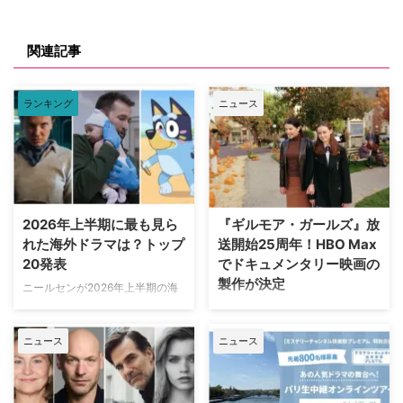
関連記事
ランキング
ニュース
2026年上半期に最も見ら
『ギルモア・ガールズ』放
れた海外ドラマは？トップ
送開始25周年！HBO Max
20発表
でドキュメンタリー映画の
製作が決定
ニールセンが2026年上半期の海
外ドラマ ランキングトップ20を
ワーナー・ブラザース・テレビジ
発表。「総合」「オリジナルドラ
ョンが、自社を代表するファミリ
ニュース
ニュース
マ」「非オリジナルドラマ（※放
ードラマの金字塔『ギルモア・ガ
映権を獲得した他社作品）」とい
ールズ』を振り返る初の公式ドキ
う3部門における全米でのストリ
ュメンタリー映画を制作中である
ーミング（配信）ランキングを紹
ことが明らかになった。2000年