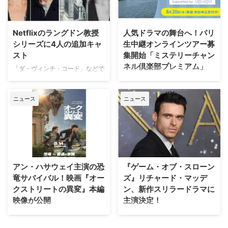
介しよう。 2026年上半期 配信ラ
から2007年にかけて放送され、
ンキング（ニールセン調べ）
いまなお絶大な人気を誇る本作。
2025年12月29日（月）から2026
初放送から25年以上を経て誕生
Netflixのラングドン教授
人気ドラマの舞台へ！パリ
年6月28日（日）までの順位は以
する今作は、HBO Maxにて配信
シリーズに4人の追加キャ
生中継オンラインツアー募
下の通り。 総合 『ストレンジャ
される予定だ。監督を務めるの
スト
集開始「ミステリーチャン
ー・シングス 未知の世界』
は、ドキュメンタリー映画『ある
ネル倶楽部プレミアム」
（Netflix／計42話）…232億
アスリートの告発』で高い評価を
「ダ・ヴィンチ・コード」などで
6100万分 『ブルーイ』
得たボニー・コーエン。長年ファ
知られるダン・ブラウンのベスト
日本唯一のミステリードラマ専門
（Disney+／計154話）.. …
ンに愛され続けてきた作品の魅力
セラー小説、ロバート・ラングド
チャンネル「ミステリーチャンネ
を、新たな角度から解き明かして
ニュース
ニュース
ン教授シリーズ最新作「シークレ
ル」は、現地体験型アクティビテ
いく。 未公開アウトテイ …
ット・オブ・シークレッツ」のド
ィ専門予約サイト「ベルトラ」特
ラマ化をNetflixが進めていること
別協力のもと、8月20日（木）19
は、当サイトで以前お伝えした通
時よりパリ生中継オンラインツア
り。その追加キャストが明らかに
ーを開催する。「ミステリーチャ
なった。米Deadlineが伝えてい
ンネル倶楽部プレミアム」会員の
る。 『24』『ハウス・オブ・カ
先着800名様限定で、このプレミ
アン・ハサウェイ主演の恐
『ゲーム・オブ・スローン
ード』出演者が参加 2000年の
アムなオンライン体験の申込受付
竜サバイバル！映画『オー
ズ』リチャード・マッデ
「天使と悪魔」を皮切りに、
が開始となった。 パリが舞台の
クストリートの異変』本編
ン、新作スリラードラマに
「ダ・ヴィンチ・コード」「ロス
ドラマで主人公たちが歩いた景色
映像が公開
主演決定！
ト・シンボル」「インフェルノ」
を、リアルタイムで堪能 8月5日
「オリジン」「シークレット・オ
（水）にスタートした「ミステリ
J.J.エイブラムスが製作プロデュ
大ヒットドラマ『ゲーム・オブ・
ブ・シークレッツ」と2025年に6
ーチャンネル倶楽部プレミアム」
ーサーを務め、アン・ハサウェ
スローンズ』のロブ・スターク役