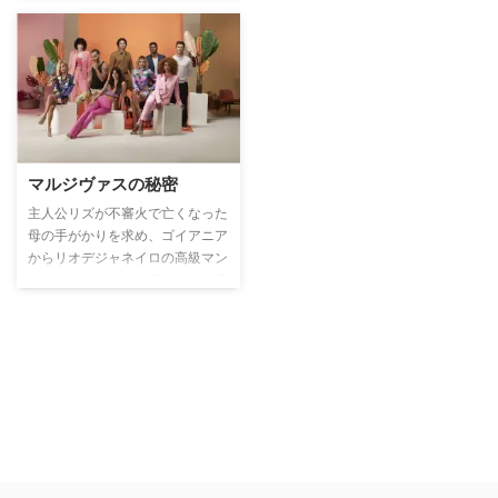
マルジヴァスの秘密
主人公リズが不審火で亡くなった
母の手がかりを求め、ゴイアニア
からリオデジャネイロの高級マン
ション”Maldivas”に移り住む。突
然の母の死の真相を探る彼女は、
捜査官から身を隠すべく、個性的
な人々がそろった未知の世界に飛
び込む。