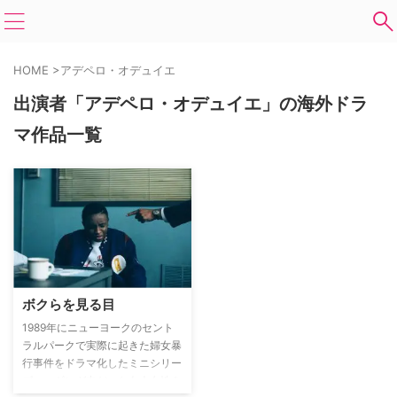
HOME
>
アデペロ・オデュイエ
出演者「アデペロ・オデュイエ」の海外ドラ
マ作品一覧
ボクらを見る目
1989年にニューヨークのセント
ラルパークで実際に起きた婦女暴
行事件をドラマ化したミニシリー
ズ。ョギング中だった白人女性を