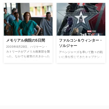
レイプした疑いで黒人とラテン系
の少年5人が逮捕され、現場で見
つかったDNAが一致しなかった
のにも関わらず、警察の圧迫尋問
により罪を認め有罪判決が下され
た。しかし事件から13年後、真
犯人が事件について自白。5人は
無罪を証明され自由の身となり、
タブロイド紙を大きく飾るほど騒
メモリアル病院の5日間
ファルコン＆ウィンター・
がれた事件だ。
ソルジャー
2005年8月29日、ハリケーン・
カトリーナがアメリカ南東部を襲
アベンジャーズを率いて数々の戦
った。なかでも被害の大きかった
いに身を投じてきたキャプテン・
ルイジアナ州最大の都市ニューオ
アメリカ。『アベンジャーズ／エ
ーリンズは市内の約8割が水没
ンドゲーム』で最後の戦いを遂げ
し、多数の死者を出した。陸の孤
た彼は、自身のシンボルともいえ
島となったメモリアル病院も壊滅
る盾を、仲間として戦ってきたフ
的な打撃を受け、メディカルセン
ァルコンに引き継ぎ、ヒーローと
ター内に閉じ込められた何千人も
しての幕を閉じた。そんなキャプ
の人々が、ハリケーン発生から5
テン・アメリカの意志を受け継ぐ
日間救助を待った。水も電気も断
新たなヒーローの誕生を世界中が
たれる中、疲れ果てた看護師たち
待ち受けていた――。
は、生死を分ける決断を迫られ、