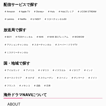
配信サービスで探す
Amazon
Apple TV
Disney+
Hulu
Huluプレミア
J:COM STREAM
Lemino
Netflix
U-NEXT
スターチャンネルEX
放送局で探す
BS11
FOXチャンネル
NHK
NHK BSプレミアム
WOWOW
アクションチャンネル
スターチャンネル
スーパー！ドラマTV
ミステリーチャンネル
国・地域で探す
アイルランド
アメリカ
イギリス
イスラエル
イタリア
インド
オーストラリア
カナダ
スウェーデン
スペイン
デンマーク
ドイツ
フランス
メキシコ
北欧
日本
海外ドラマNAVIについて
ABOUT