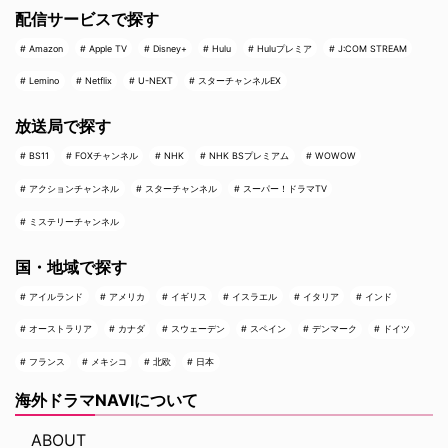
配信サービスで探す
Amazon
Apple TV
Disney+
Hulu
Huluプレミア
J:COM STREAM
Lemino
Netflix
U-NEXT
スターチャンネルEX
放送局で探す
BS11
FOXチャンネル
NHK
NHK BSプレミアム
WOWOW
アクションチャンネル
スターチャンネル
スーパー！ドラマTV
ミステリーチャンネル
国・地域で探す
アイルランド
アメリカ
イギリス
イスラエル
イタリア
インド
オーストラリア
カナダ
スウェーデン
スペイン
デンマーク
ドイツ
フランス
メキシコ
北欧
日本
海外ドラマNAVIについて
ABOUT