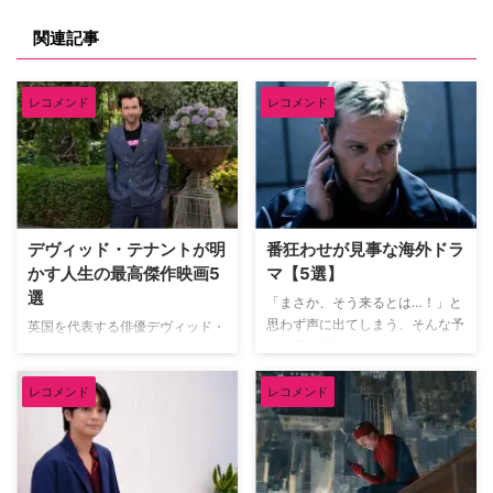
関連記事
レコメンド
レコメンド
デヴィッド・テナントが明
番狂わせが見事な海外ドラ
かす人生の最高傑作映画5
マ【5選】
選
「まさか、そう来るとは…！」と
思わず声に出てしまう、そんな予
英国を代表する俳優デヴィッド・
想を覆す展開こそ海外ドラマの醍
テナント（『ドクター・フー』
醐味だろう。巧みに張り巡らされ
『グッド・オーメンズ』）が、映
た伏線や衝撃のドンデン返しに、
レコメンド
レコメンド
像ソフトメーカーの米Criterion社
気づけば最後まで一気見してしま
による人気企画「Criterion
うことも。そんな予想を鮮やかに
Closet」に登場した。数多の名作
裏切る番狂わせが見事な海外ドラ
映画のDVDやBlu-rayが並ぶ夢の
マを米TV Lineが取り上げている
ようなクローゼットを訪れたデヴ