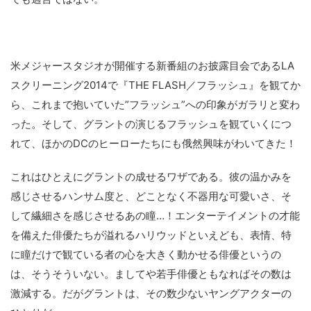
米メジャースタジオが開催する新番組のお披露目会であるLA
スクリーニング2014で『THE FLASH／フラッシュ』を観てか
ら、これまで抱いていた”フラッシュ”への印象がガラリと変わ
った。そして、グラントの演じるフラッシュを観ていくにつ
れて、ほかのDCのヒーローたちにも俄然興味がわいてきた！
これはひとえにグラントの成せるワザである。彼の温かみを
感じさせるハンサム度と、どことなく不器用な可愛いさ、そ
して繊細さを感じさせるあの瞳…！エンターテイメントの才能
を備えた俳優たちが溢れるハリウッドといえども、表情、特
に瞳だけで観ている者の心を大きく動かせる俳優というの
は、そうそういない。ましてや若手俳優ともなればその数は
激減する。だがグラントは、その数少ないヤングアクターの