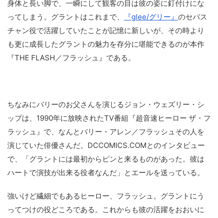
身体と長い脚で、一瞬にして観客の目は彼の姿に釘付けにな
ってしまう。グラントはこれまで、
『glee/グリー』
のセバス
チャン役で活躍していたことが記憶に新しいが、その時より
も更に成長したグラントの魅力を存分に堪能できるのが本作
『THE FLASH／フラッシュ』である。
ちなみにバリーのお父さんを演じるジョン・ウェズリー・シ
ップは、1990年に放映されたTV番組『超音速ヒーロー ザ・フ
ラッシュ』で、なんとバリー・アレン／フラッシュその人を
演じていた俳優さんだ。DCCOMICS.COMとのインタビュー
で、「グラントには最初からピンと来るものがあった。彼は
ハートで演技が出来る役者なんだ」とエールを送っている。
強いけど繊細でもあるヒーロー、フラッシュ。グラントにう
ってつけの役どころである。これからも彼の活躍をおおいに