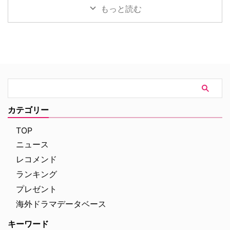
されてしまいました。あらため …
バナーが登場！ 過去には宇宙 …
ャーロック・ホームズの冒険』。
される。本作の公開を記念し、7
もっと読む
短編・長編合わせて60ある原作
月29日（水）にパシフィコ横浜
のうち、ドラマ化された全41話
「ヨコハマ恐竜展2026」内にて
のあらすじや裏話、トリビアをご
イベントを開催。会場には日本語
紹介！（※ドラマ版、原作小説の
吹替を担当した森川智之と、ハリ
ネタバレを含みますのでご注意く
ウッド映画吹替初挑戦となるとに
ださい） 『シャーロック・ホー
かく明るい安村が登壇。巨大ティ
ムズの冒険』エピソード一覧 実
ラノサウルスの前で、作品への思
はところどころでコナン・ドイル
いやアフレコ裏話をたっぷりと語
の原作の発表・収録と大きく順番
った熱気あふれるイベントの模様
が異なる本作。そうしたシャッフ
をレポートする。 大迫力のティ
カテゴリー
ルに加えて、あらすじや見どこ
ラノサウルスの前で恐竜トーク
ろ、キャストの経歴（その後 …
イベントは、恐竜展内に展示され
TOP
た大迫力のティラノサウ …
ニュース
レコメンド
ランキング
プレゼント
海外ドラマデータベース
キーワード