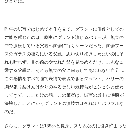
ひとりだ。
昨年の試写ではじめて本作を見て、グラントに俳優としての
才能を感じたのは、劇中にグラント演じるバリーが、無実の
罪で服役している父親へ面会に行くシーンだった。面会ブー
スのガラスの後ろにいる父親。思い切り抱きしめたいのにそ
れも叶わず、目の前のやつれた父を見つめるだけ。こんなに
愛する父親に、それも無実の父に何もしてあげれない自分…。
この感情をすべて瞳で表情で表現できるグラント。バリーの
胸が張り裂けんばかりのやるせない気持ちがヒシヒシと伝わ
ってきて、ここだけの話、この筆者は、試写の最中に涙腺が
決壊した。とにかくグラントの演技力はそれほどパワフルな
のだ。
さらに、グラントは188㎝と長身。スリムなのに引き締まった