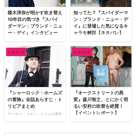
ので、そのうち5作品を紹介しよ
ィッドは、自身が幼少期や俳優人
う。（※本記事は各作品の重要な
生の中で多大な影響を受けた名作
榎木淳弥が明かす吹き替え
知ってた？『スパイダーマ
ネタバレを含みますのでご注意く
映画をピックアップ。その魅力を
10年目の気づき『スパイ
ン：ブランド・ニュー・デ
ださい） 予想外の展開にビック
熱く語った。 『バンデットQ』か
ダーマン：ブランド・ニュ
イ』に登場した気になるキ
リさせられた海外ドラマ 『イカ
らオロノ劇の名作まで！独自のセ
ー・デイ』インタビュー
ャラを解説【ネタバレ】
ゲーム』 世界的ヒットを記録し
ンスで選ぶ名作群 最初に彼が手
た『イカゲーム』では、多額の賞
に取ったのは、テリー・ギリアム
『スパイダーマン：ブランド・ニ
『スパイダーマン：ブランド・ニ
金を懸けたデスゲームを通 …
監督による幻想的なファンタジー
ュー・デイ』日本語吹き替え版で
ュー・デイ』が大ヒット上映中。
…
レコメンド
レコメンド
ピーター・パーカー／スパイダー
ピーターやMJ、ネッドなどシリ
マンを演じる榎木淳弥にインタビ
ーズおなじみの顔ぶれはもちろ
ュー！ 孤独を抱えながらも成長
ん、他作品のヒーローや原作コミ
したピーターの魅力や、ハルク、
ックスのキャラクターも多数登場
パニッシャーたちとの掛け合い、
している。そこで、映画をすでに
そして本作に込められた意味につ
鑑賞した人向けに、気になるキャ
いて、たっぷり語ってもらった。
ラクターについて解説しよう。 ※
『シャーロック・ホームズ
『オークストリートの異
記憶をなくした世界で描かれる、
本記事には『スパイダーマン：ブ
の冒険』全話あらすじ・ト
変』森川智之、とにかく明
ピーターの「人間ドラマ」 ――
ランド・ニュー・デイ』のネタバ
リビアまとめ
るい安村の吹替を絶賛！
前作『スパイダーマン：ノー・ウ
レが含まれます。 アベンジャー
【イベントレポート】
ェイ・ホーム』ではドクター・ス
ズでおなじみバナー博士が登場！
アーサー・コナン・ドイルの原作
トレンジの魔術により、MJやネ
マーベル・シネマティック・ユニ
小説をもとに、ジェレミー・ブレ
J.J.エイブラムス製作の最新作映
ッドを含む全世界の人々からピー
バース（以下、MCU）でおなじ
ットが主演して1984年から1994
画『オークストリートの異変』が
ター・パーカーに関する記憶が消
み、天才物理化学者のブルース・
年まで放送された名作ドラマ『シ
8月14日（金）より日米同時公開