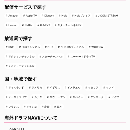
配信サービスで探す
Amazon
Apple TV
Disney+
Hulu
Huluプレミア
J:COM STREAM
Lemino
Netflix
U-NEXT
スターチャンネルEX
放送局で探す
BS11
FOXチャンネル
NHK
NHK BSプレミアム
WOWOW
アクションチャンネル
スターチャンネル
スーパー！ドラマTV
ミステリーチャンネル
国・地域で探す
アイルランド
アメリカ
イギリス
イスラエル
イタリア
インド
オーストラリア
カナダ
スウェーデン
スペイン
デンマーク
ドイツ
フランス
メキシコ
北欧
日本
海外ドラマNAVIについて
ABOUT