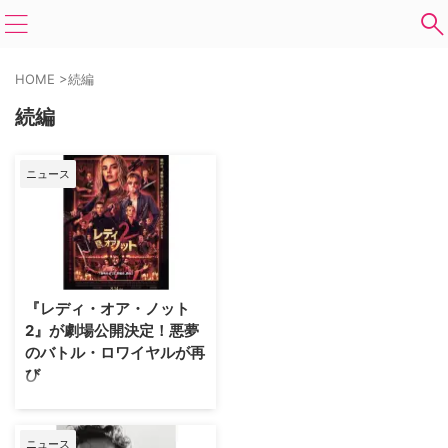
HOME
>
続編
続編
ニュース
『レディ・オア・ノット
2』が劇場公開決定！悪夢
のバトル・ロワイヤルが再
び
大富豪の一族に嫁いだ花嫁が結婚
初夜の伝統ゲームで命を狙われる
サバイバル・ホラー映画『レデ
ニュース