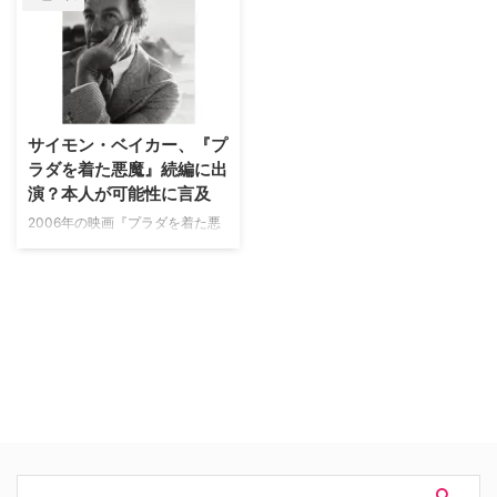
ィ・オア・ノット』の続編とな
る、『レディ・オア・ノット2』
が2026年8月14日（金）に劇場
公開されることが決定した。あわ
せて、ポスタービジュアルおよび
場面写真も解禁された。 “最狂の
サイモン・ベイカー、『プ
かくれんぼ”がついに第2ラウンド
ラダを着た悪魔』続編に出
へ！ポスタービジュアルが解禁
敗者を待ち受ける衝撃の“人体爆
演？本人が可能性に言及
裂”シーンで世界を騒然とさせ、
2006年の映画『プラダを着た悪
世界的サプライズヒットになった
魔』で、主人公アンディ（アン・
前作『レディ・オア・ノット』。
ハサウェイ）の前に現れる魅力的
そんな凶作がさらなる狂気と残酷
なジャーナリスト、クリスチャ
さをまとい、2作目にして待 …
ン・トンプソンを演じたサイモ
ン・ベイカー（『メンタリス
ト』）が、続編への出演について
コメントした。 「まだ連絡は来
ていない」 豪SkyNewsのインタ
ビューで、サイモンは「まだ出演
のオファーは来ていないよ」と語
り、「だから分からないけど、た
ぶんないんじゃないかな」と続編