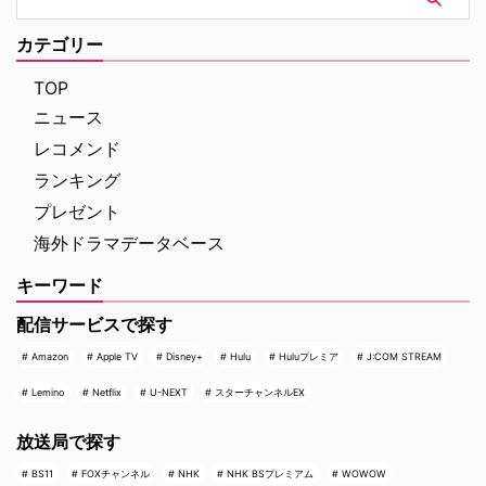
出演の可能性に否定的な姿勢を示
した。 サイモンは以前、2021年
カテゴリー
のインタビューで『プラダを着た
悪魔』を一度も観たことがな …
TOP
ニュース
レコメンド
ランキング
プレゼント
海外ドラマデータベース
キーワード
配信サービスで探す
Amazon
Apple TV
Disney+
Hulu
Huluプレミア
J:COM STREAM
Lemino
Netflix
U-NEXT
スターチャンネルEX
放送局で探す
BS11
FOXチャンネル
NHK
NHK BSプレミアム
WOWOW