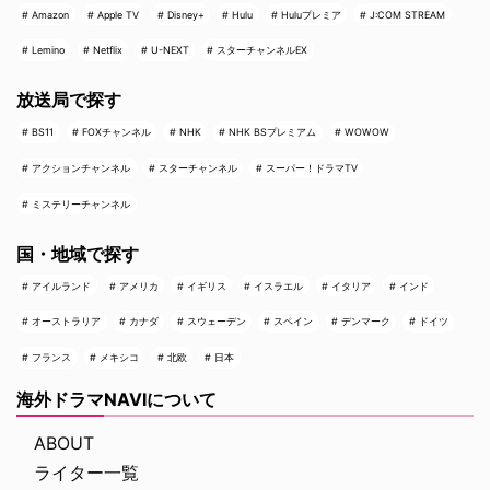
Amazon
Apple TV
Disney+
Hulu
Huluプレミア
J:COM STREAM
Lemino
Netflix
U-NEXT
スターチャンネルEX
放送局で探す
BS11
FOXチャンネル
NHK
NHK BSプレミアム
WOWOW
アクションチャンネル
スターチャンネル
スーパー！ドラマTV
ミステリーチャンネル
国・地域で探す
アイルランド
アメリカ
イギリス
イスラエル
イタリア
インド
オーストラリア
カナダ
スウェーデン
スペイン
デンマーク
ドイツ
フランス
メキシコ
北欧
日本
海外ドラマNAVIについて
ABOUT
ライター一覧