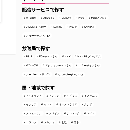
配信サービスで探す
Amazon
Apple TV
Disney+
Hulu
Huluプレミア
J:COM STREAM
Lemino
Netflix
U-NEXT
スターチャンネルEX
放送局で探す
BS11
FOXチャンネル
NHK
NHK BSプレミアム
WOWOW
アクションチャンネル
スターチャンネル
スーパー！ドラマTV
ミステリーチャンネル
国・地域で探す
アイルランド
アメリカ
イギリス
イスラエル
イタリア
インド
オーストラリア
カナダ
スウェーデン
スペイン
デンマーク
ドイツ
フランス
メキシコ
北欧
日本