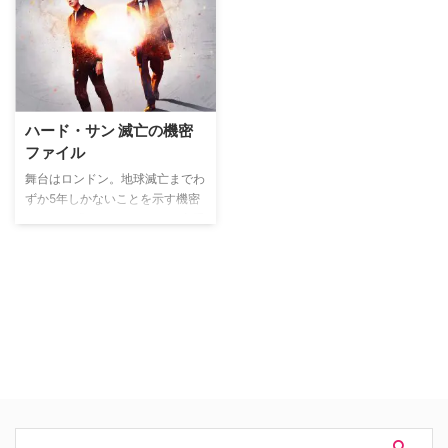
もなくして全人類の生命が危険に
さらされ、人々の運命は集まった
科学者の手に託されることになっ
ていく――。
ハード・サン 滅亡の機密
ファイル
舞台はロンドン。地球滅亡までわ
ずか5年しかないことを示す機密
ファイル「ハード・サン」を入手
したハッカーが命を落とす。事件
を追った男女の刑事コンビは「ハ
ード・サン」の存在を知ったばか
りに、MI5（英国情報局保安部）
から命を狙われることに。さらに
ハード・サン説を熱狂的に信じる
人々が現われ、凄惨な殺人事件が
次々に発生し…。