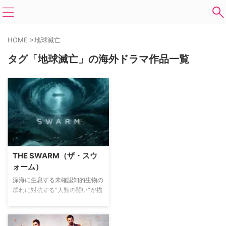
HOME
>
地球滅亡
タグ「地球滅亡」の海外ドラマ作品一覧
THE SWARM（ザ・スウ
ォーム）
深海に生息する未確認知的生物の
群れに対抗する“人類の闘い”が描
かれる。海が乱暴に扱われること
で、生息環境を脅かされた未確認
知的生物の群れは反撃を開始。間