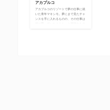
アカプルコ
アカプルコのリゾートで夢の仕事に就
いた青年マキシモ。夢にまで見たチャ
ンスを手に入れるものの、その仕事は
彼が思っていたよりもっと複雑なもの
だった…。