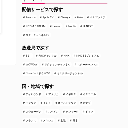
配信サービスで探す
Amazon
Apple TV
Disney+
Hulu
Huluプレミア
J:COM STREAM
Lemino
Netflix
U-NEXT
スターチャンネルEX
放送局で探す
BS11
FOXチャンネル
NHK
NHK BSプレミアム
WOWOW
アクションチャンネル
スターチャンネル
スーパー！ドラマTV
ミステリーチャンネル
国・地域で探す
アイルランド
アメリカ
イギリス
イスラエル
イタリア
インド
オーストラリア
カナダ
スウェーデン
スペイン
デンマーク
ドイツ
フランス
メキシコ
北欧
日本