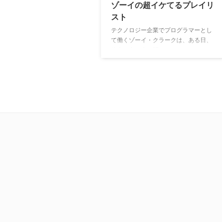
ゾーイの超イケてるプレイリ
スト
テクノロジー企業でプログラマーとし
て働くゾーイ・クラークは、ある日、
他人の心の声を聞くことができるよう
に。そして、その心の内は毎回ミュー
ジカルになって聞こえてくるのだ。ゾ
ーイは能力を用いて、他人を理解する
ようになるだけでなく、周囲の役に立
つに行動する。製作総指揮を務めるオ
ースティン・ウィンズバーグ（『ゴシ
ップガール』）の家族に起きた実体験
をもとに、「人の心の動きを感じ取れ
たら」という大きなテーマで、ヒット
曲とともに描かれる笑って泣けるミュ
ージカルドラマ。劇中で展開される歌
や踊りも俳優本人によるもので、主人
公ゾーイ役のジェーン・レヴィをはじ
め、これまで舞台でキャリアを積んで
きた歌やダンスを得意とするキャスト
が多く起用されている。