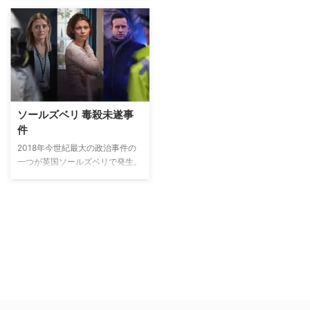
急捜して欲しいとの連絡が入る。
ハードな夜勤と精神的ストレスの
影響で任務中にも理性を失いがち
なクリスだったが、新人警官のレ
イチェルがパトロールに同行する
ことになり…。
ソールズベリ 毒殺未遂事
件
2018年今世紀最大の政治事件の
一つが英国ソールズベリで発生。
セルゲイ･スクリープルと娘のユ
リアが公園のベンチで意識不明の
状態で発見され、緊急搬送され
た。当初は病気と思われたが、間
もなくして、セルゲイがイギリス
に機密情報を渡していた元ロシア
のスパイであること、さらに、当
時未知の存在であった化学兵器
「ノビチョク」による毒殺未遂だ
ったことが明らかになり、ソール