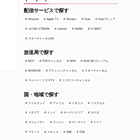
配信サービスで探す
Amazon
Apple TV
Disney+
Hulu
Huluプレミア
J:COM STREAM
Lemino
Netflix
U-NEXT
スターチャンネルEX
放送局で探す
BS11
FOXチャンネル
NHK
NHK BSプレミアム
WOWOW
アクションチャンネル
スターチャンネル
スーパー！ドラマTV
ミステリーチャンネル
国・地域で探す
アイルランド
アメリカ
イギリス
イスラエル
イタリア
インド
オーストラリア
カナダ
スウェーデン
スペイン
デンマーク
ドイツ
フランス
メキシコ
北欧
日本