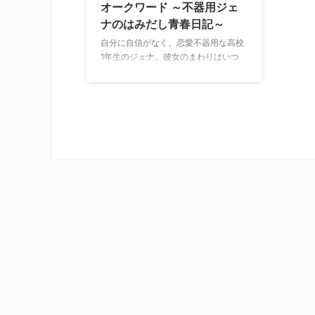
オークワード ～不器用ジェ
ナのはみだし青春日記～
自分に自信がなく、恋愛不器用な高校
1年生のジェナ。彼女のまわりはいつ
もトラブルでいっぱい。人気者でイケ
メンのマッティとその親友ジェイクと
の三角関係。権力者の娘で女子軍団の
ボスのセディからの陰湿な嫌がら
せ…。それでも友人や家族に支えられ
ながら困難に立ち向かう彼女は強く成
長していく。