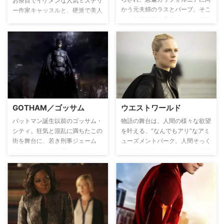
お茶目でイケメンな人気ミステリ
た。
かう元夫婦のラスとバーブ。そこ
ー作家キャッスルと、硬派で美人
には意識不明の重体となった嫁グ
な凄腕女性刑事ベケットの名コン
ェンの両親の姿も。すぐに殺人犯
ビが数々の難事件に挑む犯罪捜査
として不法移民者である男が逮捕
ドラマ。軟派でふざけたキャッス
されるが、裁判が進むにつれて
ルと生真面目で頑固なベケットは
様々な真実、そしてアメリカが抱
性格的に水と油。暴力が嫌いで拳
える社会の闇が明らかになってい
銃すらろくに持てないキャッスル
く。
が次第に公私ともにお互いを認め
て受け入れていく――。
GOTHAM／ゴッサム
ウエストワールド
バットマン誕生以前のゴッサム・
物語の舞台は、人間の様々な欲望
シティ。狂気と混乱に満ちたこの
を叶える、”なんでもアリ”なアミ
街を舞台に、若き刑事ジェーム
ューズメントパーク。人間そっく
ズ・ゴードンの活躍と、ペンギン
りなアンドロイド（ホスト）が来
ことオズワルド・コブルポット、
場者の相手をする中、安全だった
のちにリドラーと化すエドワー
はずのホストたちが次第に自我に
ド・ニグマ、そしてキャットウー
目覚め、人間に牙をむく…。
マンとして名高い10代のセリー
ナ・カイルといった凶悪ヴィラン
たちが台頭していく様を描き出
す。