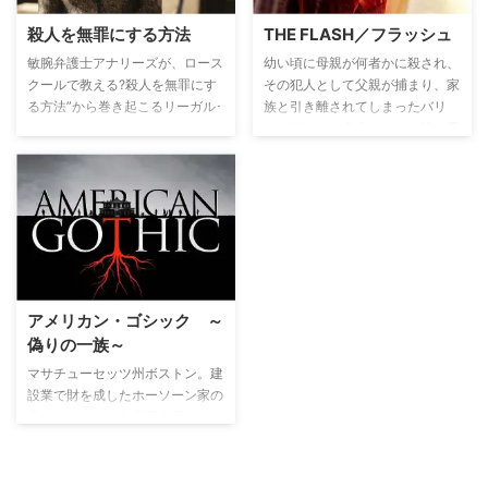
殺人を無罪にする方法
THE FLASH／フラッシュ
敏腕弁護士アナリーズが、ロース
幼い頃に母親が何者かに殺され、
クールで教える?殺人を無罪にす
その犯人として父親が捕まり、家
る方法”から巻き起こるリーガル･
族と引き離されてしまったバリ
サスペンス。
ー・アレン。大人になった彼は母
親が殺された不思議な現象を解明
すべく、科学の道へ進む。ところ
がある日、粒子加速器の爆発の影
響を受け昏睡状態に。目が覚める
と、超高速で走ることができる能
力を身につけていた。同じように
爆発のエネルギーで能力を身につ
けた人（＝メタヒューマン）がそ
アメリカン・ゴシック ～
の力を犯罪に利用していることを
偽りの一族～
知り、閃光の如く街を駆け巡る
「フラッシュ」として、街を守っ
マサチューセッツ州ボストン。建
ていく。
設業で財を成したホーソーン家の
長女アリソンの市長選出馬に合わ
せ、豪奢な屋敷に集まった家族。
そんな彼らを待っていたのは、封
印されたはずの恐るべき秘密だっ