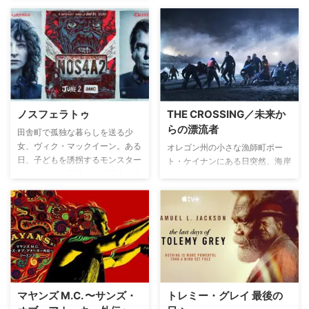
命を救い、その地域出身のホンド
ーを後任に指名するが、年功序列
ではチームメイトのディーコンの
方が適任者だと考える。そんな中
でも事件は起き、チーム・メンバ
ーたちを率いて事件解決へと捜査
を続ける。
ノスフェラトゥ
THE CROSSING／未来か
らの漂流者
田舎町で孤独な暮らしを送る少
女、ヴィク・マックイーン。ある
オレゴン州の小さな漁師町ポー
日、子どもを誘拐するモンスター
ト・ケイナンにある日突然、海岸
のマンクスを追跡できる能力が自
に47人の難民が漂着する。地元
身にあることに気づく。マンクス
の保安官ジュードは、彼らに話を
はさらった子の魂をすすることを
聞くと180年後のアメリカで起き
活力の源とし、抜け殻となった子
る戦争から逃れるために亡命先を
どもたちの身体を「クリスマスラ
求めてきたという。未来では遺伝
ンド」と呼ばれる雪で覆われた世
子改造で人並み外れた能力と防御
界に捨て去ってゆく。マンクスを
機能を持つ”エイベックス”が集団
捕獲することに使命感を抱くヴィ
虐殺も行い、町は荒廃しているこ
クは、不死身のマンクスと対決す
とが明らかに。この奇妙な亡命を
マヤンズ M.C. 〜サンズ・
トレミー・グレイ 最後の
ることになる。
捜査するため、HSI（国土安全保