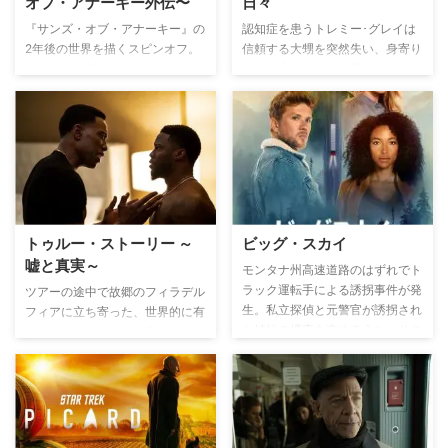
オブ・アナーキー外伝〜
日々
障捜査局）のエマが捜査するため
ポート・ケイナンに来る。一方
『サンズ・オブ・アナーキー』の
認知症を患うトレミー･グレイは
で、ジュードは同僚ネスターとと
2年後の世界を描くスピンオフ。
信頼する大甥を突然失い、身寄り
もに独自で捜査を始めるが、未来
オリジナル版にもサンズのライバ
のない少女ロビンと暮らし始め
からの訪問者の中には、平和に暮
ルとして登場したメキシコとの国
る。その後、記憶を回復する治療
らす人々の生活を崩壊に導くもの
境付近で活動するバイク集団“マ
法と出会い、甥に起きた真実を知
がいた…。
ヤンズ M.C.”の見習い、イージー
っていくことに――。
（J・D・パルド『レヴォリュー
ション』）が主人公。暴力事件で
の服役を終え出所したばかりの彼
は、この小さな町で新しい人生を
築いていく。
トゥルー・ストーリー ～
ビッグ・スカイ
嘘と真実～
モンタナ州高速道路のはずれでト
ラック運転手による誘拐事件が発
ツアーの途中で故郷のフィラデル
生。私立探偵と元警官が誘拐され
フィアに立ち寄った、世界的に有
た姉妹の捜索を進めるうち、その
名なコメディアン。大事なものを
地域で姿を消したのは彼女たちだ
守るためにどこまで手を下すこと
けではないことに気づく。
ができるのか、決断を迫られるこ
とに…。