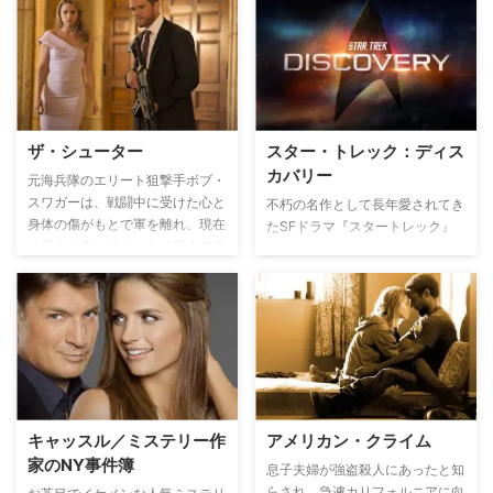
こに通うセレブ高校生たちは、ド
イアだった。そんなクラウスがか
ロドロとした人間関係の中で恋愛
つての弟子で、ニューオリンズの
をし、ドラッグや妊娠など、屈折
ヴァンパイアの王として君臨する
した学園生活を送っているのだっ
マルセルと予期せぬ再会を果たし
た…。
たことで、ヴァンパイア、魔女、
人狼による人類存亡をかけた全面
戦争の幕が上がる。
ザ・シューター
スター・トレック：ディス
カバリー
元海兵隊のエリート狙撃手ボブ・
スワガーは、戦闘中に受けた心と
不朽の名作として長年愛されてき
身体の傷がもとで軍を離れ、現在
たSFドラマ『スタートレック』
は愛する妻、娘とともに田舎で幸
シリーズの12年ぶりとなる新作。
せな生活を送っていた。ある日突
新たな世界と新たな生命を発見す
然、海兵隊時代の上司で今では大
る任務に赴いた宇宙艦隊の船の旅
統領付きのシークレットサービス
路を描く。
を務めるジョンソンがボブを訪れ
る。大統領の暗殺を示唆する情報
を入手したというジョンソンは、
未然に事件を防ぐためにはどうし
てもボブの助けが必要だと懇願す
キャッスル／ミステリー作
アメリカン・クライム
る。元上司の頼みとあって引き受
家のNY事件簿
けたボブだが、その行方に待ち受
息子夫婦が強盗殺人にあったと知
ける恐ろしい罠を知る由もなかっ
らされ、急遽カリフォルニアに向