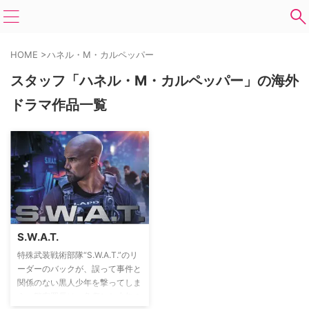
HOME
>
ハネル・M・カルペッパー
スタッフ「ハネル・M・カルペッパー」の海外
ドラマ作品一覧
S.W.A.T.
特殊武装戦術部隊“S.W.A.T.”のリ
ーダーのバックが、誤って事件と
関係のない黒人少年を撃ってしま
う。警察署長は、負傷した少年の