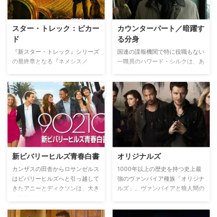
スター・トレック：ピカー
カウンターパート／暗躍す
ド
る分身
『新スター・トレック』シリーズ
国連の諜報機関で特に役職もない
の最終章となる『ネメシス／
一職員のハワード・シルクは、あ
S.T.X』の20年後が舞台。
る日、目の前に自分そっくりの男
と対面。もう一人のハワードによ
ると、向こう側の殺し屋が命を狙
うのはなんと妻エミリーだった。
ハワードは現世界とは別の≪並行
世界≫が存在していることを知っ
たことをきっかけに、陰謀に巻き
込まれていく。
新ビバリーヒルズ青春白書
オリジナルズ
カンザスの田舎からロサンゼルス
1000年以上の歴史を持つ史上最
はビバリーヒルズへと引っ越して
強のヴァンパイア種族「オリジナ
きたアニーとディクソンは、大き
ルズ」。ヴァンパイアと狼人間の
な希望を胸に、ウェスト・ビバリ
ハイブリッドであるクラウスは、
ーヒルズ高校へと編入するが、そ
その種族の中でも最強のヴァンパ