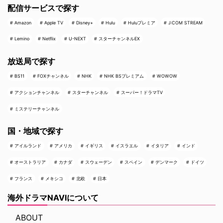
配信サービスで探す
Amazon
Apple TV
Disney+
Hulu
Huluプレミア
J:COM STREAM
Lemino
Netflix
U-NEXT
スターチャンネルEX
放送局で探す
BS11
FOXチャンネル
NHK
NHK BSプレミアム
WOWOW
アクションチャンネル
スターチャンネル
スーパー！ドラマTV
ミステリーチャンネル
国・地域で探す
アイルランド
アメリカ
イギリス
イスラエル
イタリア
インド
オーストラリア
カナダ
スウェーデン
スペイン
デンマーク
ドイツ
フランス
メキシコ
北欧
日本
海外ドラマNAVIについて
ABOUT