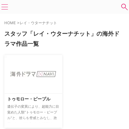
HOME
>
レイ・ウターナチット
スタッフ「レイ・ウターナチット」の海外ド
ラマ作品一覧
トゥモロー・ピープル
遺伝子の変異により、超能力に目
覚めた人類“トゥモロー・ピープ
ル”と、彼らを脅威とみなし、政
府によって結成された組織”ウル