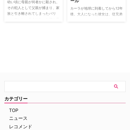
ール
技能を誇る元CIAのジョン・リー
幼い頃に母親が何者かに殺され、
スをパートナーに迎え、一般市民
その犯人として父親が捕まり、家
カーラが地球に到着してから12年
が巻き込まれる凶悪犯罪を未然に
族と引き離されてしまったバリ
後。大人になった彼女は、従兄弟
防ぐため、人知れず活動する。と
ー・アレン。大人になった彼は母
がスーパーマンとして活躍してい
ころが、マシンがはじき出すのは
親が殺された不思議な現象を解明
る中、正体を隠しながら平凡に暮
事件に関わる人物の社会保障番号
すべく、科学の道へ進む。ところ
らし、大手メディア「キャットコ
のみ。そのターゲットが被害者
がある日、粒子加速器の爆発の影
ー・メディア」でアシスタントと
か、加害者か、いつどんな事件が
響を受け昏睡状態に。目が覚める
して働いていた。ある日、事故に
起こるのかも分からない中、二人
と、超高速で走ることができる能
巻き込まれた姉アレックスを救う
は命をかけて数々の事件に挑んで
力を身につけていた。同じように
ために能力を発揮した彼女は「ス
いく！
爆発のエネルギーで能力を身につ
ーパーガール」として人々を救う
けた人（＝メタヒューマン）がそ
ことを決意。特異生物対策局
の力を犯罪に利用していることを
（DEO）で働くアレックスと共
知り、閃光の如く街を駆け巡る
に、悪意を持った宇宙人たちから
「フラッシュ」として、街を守っ
地球を守るため、奮闘していく。
ていく。
カテゴリー
TOP
ニュース
レコメンド