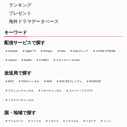
ランキング
プレゼント
海外ドラマデータベース
キーワード
配信サービスで探す
Amazon
Apple TV
Disney+
Hulu
Huluプレミア
J:COM STREAM
Lemino
Netflix
U-NEXT
スターチャンネルEX
放送局で探す
BS11
FOXチャンネル
NHK
NHK BSプレミアム
WOWOW
アクションチャンネル
スターチャンネル
スーパー！ドラマTV
ミステリーチャンネル
国・地域で探す
アイルランド
アメリカ
イギリス
イスラエル
イタリア
インド