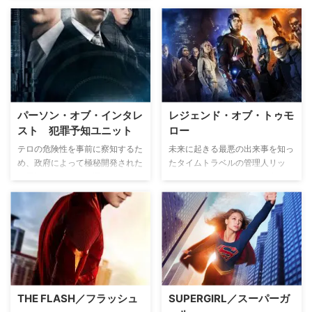
トラ”。最強の遺伝子を引き継い
だ主人公は、仲間を守るため”ウ
ルトラ”に潜入する―。
パーソン・オブ・インタレ
レジェンド・オブ・トゥモ
スト 犯罪予知ユニット
ロー
テロの危険性を事前に察知するた
未来に起きる最悪の出来事を知っ
め、政府によって極秘開発された
たタイムトラベルの管理人リッ
犯罪予知システム、通称“マシ
プ・ハンターが、その出来事を阻
ン”。街中に張り巡らされた監視
止するため、ヒーローとヴィラン
カメラや携帯電話、GPSなどから
を集めた混成チームを結成。個性
情報を得るそのシステムは、テロ
豊かすぎる異色のチームが危機か
だけでなく、日常的に起こる凶悪
ら世界を救って《レジェンド》に
犯罪も予知したが、政府はそれら
なるべく、様々な時代を飛び越え
を“無用の情報”として排除してい
て戦っていくSFアクション。
た。マシンの開発者ハロルド・フ
ィンチは、政府が無用と判断した
THE FLASH／フラッシュ
SUPERGIRL／スーパーガ
情報を密かに入手。驚異的な戦闘