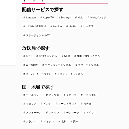
配信サービスで探す
Amazon
Apple TV
Disney+
Hulu
Huluプレミア
J:COM STREAM
Lemino
Netflix
U-NEXT
スターチャンネルEX
放送局で探す
BS11
FOXチャンネル
NHK
NHK BSプレミアム
WOWOW
アクションチャンネル
スターチャンネル
スーパー！ドラマTV
ミステリーチャンネル
国・地域で探す
アイルランド
アメリカ
イギリス
イスラエル
イタリア
インド
オーストラリア
カナダ
スウェーデン
スペイン
デンマーク
ドイツ
フランス
メキシコ
北欧
日本