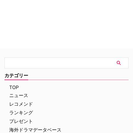
かり。そんな彼女が現実主義のノ
ンケの女性ジョージと出会い、予
想外にもお互い一目惚れ。
カテゴリー
TOP
ニュース
レコメンド
ランキング
プレゼント
海外ドラマデータベース