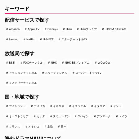
キーワード
配信サービスで探す
Amazon
Apple TV
Disney+
Hulu
Huluプレミア
J:COM STREAM
Lemino
Netflix
U-NEXT
スターチャンネルEX
放送局で探す
BS11
FOXチャンネル
NHK
NHK BSプレミアム
WOWOW
アクションチャンネル
スターチャンネル
スーパー！ドラマTV
ミステリーチャンネル
国・地域で探す
アイルランド
アメリカ
イギリス
イスラエル
イタリア
インド
オーストラリア
カナダ
スウェーデン
スペイン
デンマーク
ドイツ
フランス
メキシコ
北欧
日本
海外ドラマNAVIについて