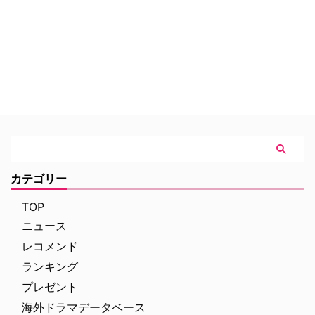
リオが活躍する物語。クリエイタ
ーを務めるのは、『シンプソン
ズ』や『フューチュラマ』で知ら
れるマット・グローニング。
カテゴリー
TOP
ニュース
レコメンド
ランキング
プレゼント
海外ドラマデータベース