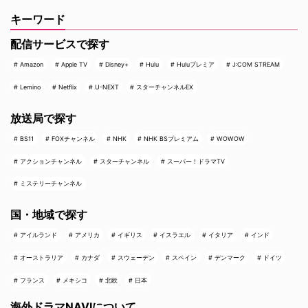
キーワード
配信サービスで探す
Amazon
Apple TV
Disney+
Hulu
Huluプレミア
J:COM STREAM
Lemino
Netflix
U-NEXT
スターチャンネルEX
放送局で探す
BS11
FOXチャンネル
NHK
NHK BSプレミアム
WOWOW
アクションチャンネル
スターチャンネル
スーパー！ドラマTV
ミステリーチャンネル
国・地域で探す
アイルランド
アメリカ
イギリス
イスラエル
イタリア
インド
オーストラリア
カナダ
スウェーデン
スペイン
デンマーク
ドイツ
フランス
メキシコ
北欧
日本
海外ドラマNAVIについて