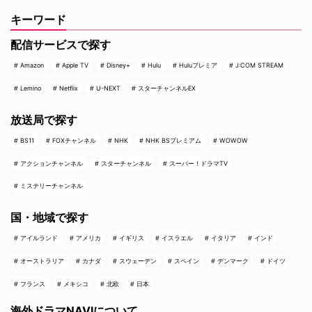
キーワード
配信サービスで探す
Amazon
Apple TV
Disney+
Hulu
Huluプレミア
J:COM STREAM
Lemino
Netflix
U-NEXT
スターチャンネルEX
放送局で探す
BS11
FOXチャンネル
NHK
NHK BSプレミアム
WOWOW
アクションチャンネル
スターチャンネル
スーパー！ドラマTV
ミステリーチャンネル
国・地域で探す
アイルランド
アメリカ
イギリス
イスラエル
イタリア
インド
オーストラリア
カナダ
スウェーデン
スペイン
デンマーク
ドイツ
フランス
メキシコ
北欧
日本
海外ドラマNAVIについて