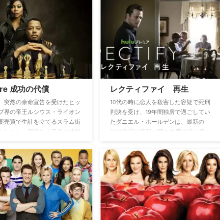
ャラガー家の物語。アメリカの
中で恋愛をし、ドラッグや妊娠など、
会をリアルに描きつつ、どんな
屈折した学園生活を送っているのだっ
もへこたれず前向きに生きてい
た…。
い絆で結ばれた一家の日常が描
。成績優秀な長男リップはある
面目な次男イアンのある秘密を
しまうことになる。そして、一
親代わりである長女フィオナは
男性と恋の予感が。個性豊かな
ire 成功の代償
レクティファイ 再生
子どもに囲まれて、今日もギャ
一家にはそれぞれに事件が巻き
、突然の余命宣告を受けたヒッ
10代の時に恋人を殺害した容疑で死刑
。
プ界の帝王ルシウス・ライオン
判決を受け、19年間独房で過ごしてい
薬売買で生計を立てるスラム街
たダニエル・ホールデンは、最新の
らしから、類稀なる音楽の才能
DNA鑑定で容疑が晴れ故郷の町に戻っ
成功を遂げ、大手音楽プロダク
てくる。人生の半分以上を独房で過ご
”エンパイア社”のCEOにまで成
し、心はまだティーンエイジャーのま
った人物。その彼が残された人
まのダニエルに、久しぶりに再会した
け、自分の築き上げた”帝国”の
家族もどう接すればよいか戸惑いを隠
の座を3人の息子のうちのたっ
せない。さらに、いまだに彼を疑う町
りに明け渡す決意をする。そん
の人々やマスコミの目が彼を待ち受け
17年の服役生活から出所した元
る…。
ッキーが現れる。苦楽を共にし
、ルシウスの成功の代償として