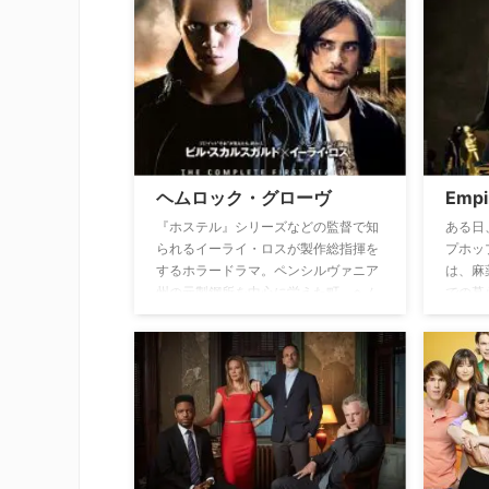
するギ
った。それをきっかけに、オーウェン
格差社
は問題を抱えた同じく消防士の息子TK
状況で
とともに、その再建を手伝うことに。
く、固
早速オースティンに到着したオーウェ
かれる
ンは、救急救命士のミシェル・ブレイ
日、真
クと警察官カルロス・レイエスと出会
知って
う。そして配属された消防署126分署
家の母
でともに戦う新しいチームメンバーを
素敵な
ヘムロック・グローヴ
Emp
集め始める。彼が選んだメンバーに
6人の
は、敬虔なムスリムでもある消防士
ラガー
『ホステル』シリーズなどの監督で知
ある日
や、トランスジェンダーの男性消防
起こる
られるイーライ・ロスが製作総指揮を
プホッ
士、新人消防士、そして悲劇が起こっ
するホラードラマ。ペンシルヴァニア
は、麻
た元126分署消防隊の唯一の生存者
州の元製鋼所を中心に栄えた町、ヘム
での暮
で、9-1-1コールセンターのオペレータ
ロック・グローヴが舞台。17歳の少女
により
ーを妻にもち、PTSDに苦しむ消防隊
が殺された事件をきっかけに、今は荒
ション
員ジャッドもいた。
廃した町に暮らすエキセントリックな
り上が
住人たちの素顔を描く。
生を懸
トップ
たひと
な中、
妻のク
ながら