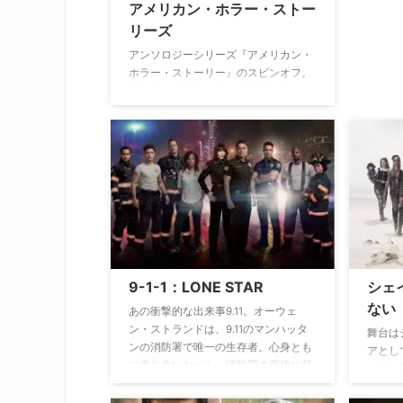
アメリカン・ホラー・ストー
リーズ
アンソロジーシリーズ『アメリカン・
ホラー・ストーリー』のスピンオフ。
1話ごとに違うエピソードが描かれ
る。
9-1-1：LONE STAR
シェ
ない
あの衝撃的な出来事9.11。オーウェ
ン・ストランドは、9.11のマンハッタ
舞台は
ンの消防署で唯一の生存者。心身とも
アとし
に傷を負いながら、消防署の再建に尽
一角で
力する。そして、同じような悲劇がテ
ないア
キサス州オースティンの消防署で起こ