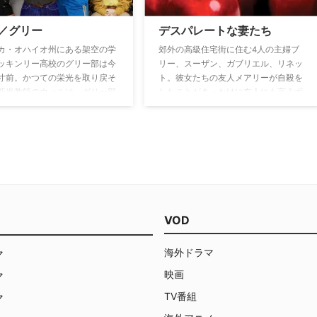
なった彼女は、エンパイア社で
e／グリー
デスパレートな妻たち
の権利を主張し後継者争いに下
叩き付ける。音楽を通じて社会
カ・オハイオ州にある架空の学
郊外の高級住宅街に住む4人の主婦ブ
を得たスラム街出身の男性と、
ッキンリー高校のグリー部は今
リー、スーザン、ガブリエル、リネッ
やかな音楽業界の裏側で渦巻く
寸前。かつての栄光を取り戻そ
ト。彼女たちの友人メアリーが自殺を
いをゴージャスに描く。
新米教師のウィルは、グリー部
したことがきっかけに友人にも言えず
になることに。だが、集まった
にいた4人の家庭の悩みや不安に立ち
アクの強い負け組高校生ばか
向かう日々が徐々に明らかになってい
んな中、ウィルは歌の上手いア
く。
部の花形クオーターバックのフ
ど、新規の部員を勧誘してい
性がぶつかり合いながらも、音
ンスを通して友情と恋愛感情を
全国大会での優勝を目指す高校
VOD
その卒業生の活躍を描くミュー
・コメディ・ドラマ。
海外ドラマ
マ
映画
マ
TV番組
マ