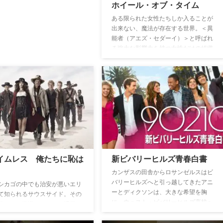
ホイール・オブ・タイム
ある限られた女性たちしか入ることが
出来ない、魔法が存在する世界。＜異
能者（アエズ・セダーイ）＞と呼ばれ
る強大な影響力を持つ女性だけの組織
の一員モイレインがトゥー・リバーズ
と呼ばれる小さな街に到着するところ
から物語は始まる。5人の若い村人た
ちとともに危険に満ちた、世界を股に
かける冒険の旅へと出発するのだが、
その若者の中には、人類を救うか滅ぼ
すかのどちらかになるという竜王の生
まれ変わりだと予言されている人物も
含まれていた…。
イムレス 俺たちに恥は
新ビバリーヒルズ青春白書
カンザスの田舎からロサンゼルスはビ
バリーヒルズへと引っ越してきたアニ
シカゴの中でも治安が悪いエリ
ーとディクソンは、大きな希望を胸
て知られるサウスサイド。その
に、ウェスト・ビバリーヒルズ高校へ
暮らす、常識がまったく通用し
と編入するが、そこに通うセレブ高校
ル中のダメ人間フランクを父と
生たちは、ドロドロとした人間関係の