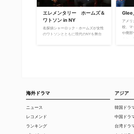
犠牲に
エレメンタリー ホームズ＆
Gle
の自身
克上を
ワトソン in NY
アメリ
的地位
校、マ
名探偵シャーロック・ホームズが女性
その華
や廃部
のワトソンとともに現代のNYを舞台
権力争
うと、
に難事件に挑む全米大ヒットのスタイ
の顧問
リッシュな痛快犯罪ミステリードラ
部員は
マ。
り。そ
メフト
ィンな
く。個
楽とダ
深め、
海外ドラマ
アジア
生と、
ジカル
ニュース
韓国ドラ
レコメンド
中国ドラ
ランキング
台湾ドラ