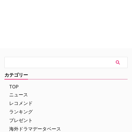
ロケを基本としたドキュメンタリ
ーの撮影手法を採用し、台詞も日
常的に使われている言葉にこだわ
るなど、まるで本物の警察官たち
の活躍を目撃しているかのような
作品。
カテゴリー
TOP
ニュース
レコメンド
ランキング
プレゼント
海外ドラマデータベース