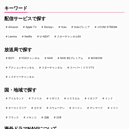
キーワード
配信サービスで探す
Amazon
Apple TV
Disney+
Hulu
Huluプレミア
J:COM STREAM
Lemino
Netflix
U-NEXT
スターチャンネルEX
放送局で探す
BS11
FOXチャンネル
NHK
NHK BSプレミアム
WOWOW
アクションチャンネル
スターチャンネル
スーパー！ドラマTV
ミステリーチャンネル
国・地域で探す
アイルランド
アメリカ
イギリス
イスラエル
イタリア
インド
オーストラリア
カナダ
スウェーデン
スペイン
デンマーク
ドイツ
フランス
メキシコ
北欧
日本
海外ドラマNAVIについて