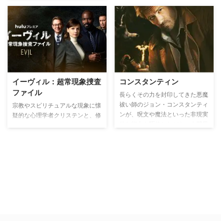
スピンオフ作品。弁護士ダイア
ン・ロックハートと、弁護士ルッ
カ・クイン、ダイアンの名付け子
で新人弁護士マイア・リンデルを
中心に描く法廷ドラマ。巨額の金
融詐欺によって若き弁護士マイア
の評判はガタ落ち。同時にマイア
の師であり名付け親でもあるダイ
イーヴィル：超常現象捜査
コンスタンティン
アン・ロックハートの貯蓄も全て
消えてしまう。ロックハート＆リ
ファイル
長らくその力を封印してきた悪魔
ー弁護士事務所から追い出された
祓い師のジョン・コンスタンティ
宗教やスピリチュアルな現象に懐
二人は、ルッカ・クインに誘われ
ンが、呪文や魔法といった非現実
疑的な心理学者クリステンと、修
シカゴの有名法律事務所に入る。
的な能力を駆使しながら、人間界
行中の神父デヴィッド、そしてあ
に蔓延る悪霊たちと死闘を繰り広
らゆる機器に精通する便利屋のベ
げ、迫り来る脅威を回避しようと
ンが、奇跡や悪魔憑きなど科学で
する、ホラー・アクション。
は説明できない超自然的な事件を
調査していく。