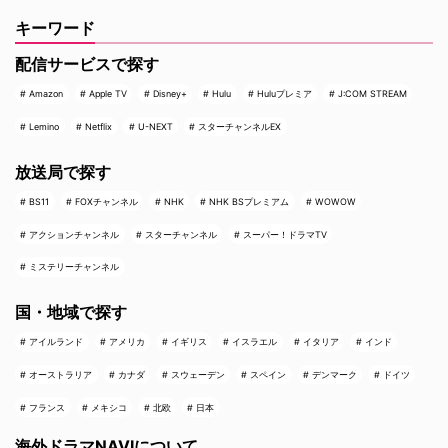
キーワード
配信サービスで探す
Amazon
Apple TV
Disney+
Hulu
Huluプレミア
J:COM STREAM
Lemino
Netflix
U-NEXT
スターチャンネルEX
放送局で探す
BS11
FOXチャンネル
NHK
NHK BSプレミアム
WOWOW
アクションチャンネル
スターチャンネル
スーパー！ドラマTV
ミステリーチャンネル
国・地域で探す
アイルランド
アメリカ
イギリス
イスラエル
イタリア
インド
オーストラリア
カナダ
スウェーデン
スペイン
デンマーク
ドイツ
フランス
メキシコ
北欧
日本
海外ドラマNAVIについて