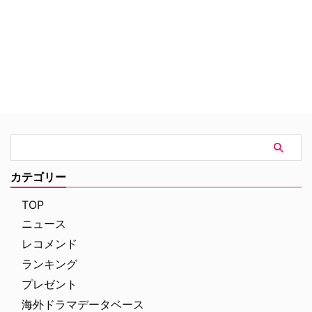
めた彼にはある特殊な力が宿って
いた。それは触れた者の過去や未
来を見通すことができる超能力だ
った。サイキックとなったジョン
は、行く先々で人々の人生を見通
し、やがて訪れるハルマゲドンを
阻止しようと奮闘するが…。
カテゴリー
TOP
ニュース
レコメンド
ランキング
プレゼント
海外ドラマデータベース