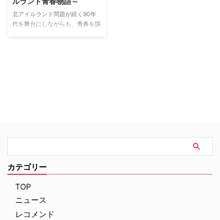
ルランド青春物語～
真がネットで拡散されてしま
う…。
北アイルランド問題が続く90年
代を舞台にしながらも、青春を謳
歌しようと必死に生きる女子4人
（＋イギリス人でゲイだと勘違い
されている男の子）の日常が描か
れる。
カテゴリー
TOP
ニュース
レコメンド