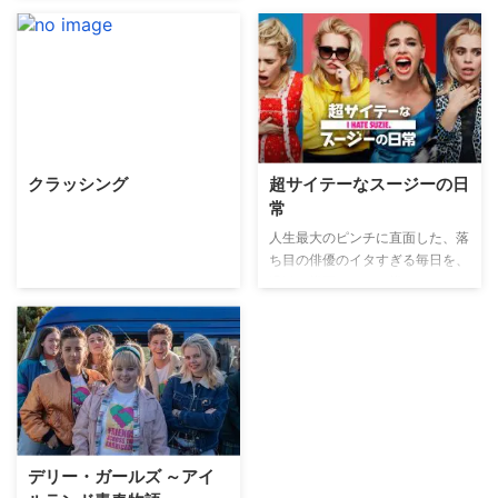
クラッシング
超サイテーなスージーの日
常
人生最大のピンチに直面した、落
ち目の俳優のイタすぎる毎日を、
過激な描写とともに描いたコメデ
ィ。15歳でオーディション番組に
出演して国民的スターになったス
ージーは、俳優としてキャリアを
積み、30代半ばになった今は夫
と一人息子の3人でロンドン郊外
で田舎暮らし中。ある日、久しぶ
りに大きな仕事の話が入った矢先
に彼女のスマホがハッキングさ
デリー・ガールズ ～アイ
れ、不倫相手と撮った赤裸々な写