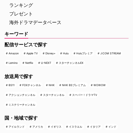
ランキング
プレゼント
海外ドラマデータベース
キーワード
配信サービスで探す
Amazon
Apple TV
Disney+
Hulu
Huluプレミア
J:COM STREAM
Lemino
Netflix
U-NEXT
スターチャンネルEX
放送局で探す
BS11
FOXチャンネル
NHK
NHK BSプレミアム
WOWOW
アクションチャンネル
スターチャンネル
スーパー！ドラマTV
ミステリーチャンネル
国・地域で探す
アイルランド
アメリカ
イギリス
イスラエル
イタリア
インド