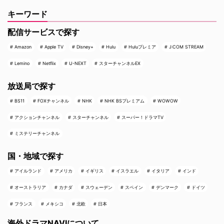
キーワード
配信サービスで探す
Amazon
Apple TV
Disney+
Hulu
Huluプレミア
J:COM STREAM
Lemino
Netflix
U-NEXT
スターチャンネルEX
放送局で探す
BS11
FOXチャンネル
NHK
NHK BSプレミアム
WOWOW
アクションチャンネル
スターチャンネル
スーパー！ドラマTV
ミステリーチャンネル
国・地域で探す
アイルランド
アメリカ
イギリス
イスラエル
イタリア
インド
オーストラリア
カナダ
スウェーデン
スペイン
デンマーク
ドイツ
フランス
メキシコ
北欧
日本
海外ドラマNAVIについて