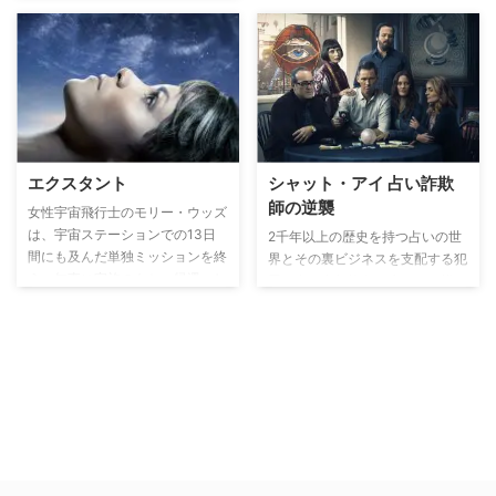
エクスタント
シャット・アイ 占い詐欺
師の逆襲
女性宇宙飛行士のモリー・ウッズ
は、宇宙ステーションでの13日
2千年以上の歴史を持つ占いの世
間にも及んだ単独ミッションを終
界とその裏ビジネスを支配する犯
え、無事に家族のもとへ帰還。し
罪組織の内部抗争を生々しく描く
かし、地球へと戻った彼女はなぜ
クライムドラマ。主人公の占い詐
か、妊娠していることが発覚す
欺師チャーリーが、水晶やタロッ
る。一方、夫のジョンは、人間と
トカードなどの占いの道具を使い
同じ特性を持ったアンドロイドの
ながら、キレの良い話術でクライ
開発に成功するも、彼の研究を日
アントを信じ込ませるテクニック
本人大富豪のヤスモトが虎視眈々
を披露してゆく
と狙っているのだった…。