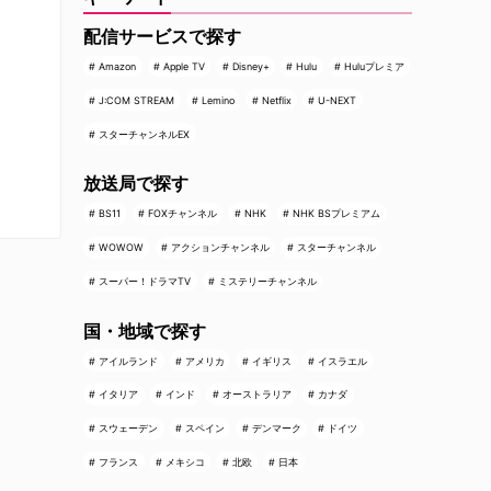
配信サービスで探す
Amazon
Apple TV
Disney+
Hulu
Huluプレミア
J:COM STREAM
Lemino
Netflix
U-NEXT
スターチャンネルEX
放送局で探す
BS11
FOXチャンネル
NHK
NHK BSプレミアム
WOWOW
アクションチャンネル
スターチャンネル
スーパー！ドラマTV
ミステリーチャンネル
国・地域で探す
アイルランド
アメリカ
イギリス
イスラエル
イタリア
インド
オーストラリア
カナダ
スウェーデン
スペイン
デンマーク
ドイツ
フランス
メキシコ
北欧
日本