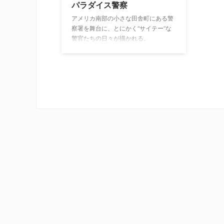
パラダイス警察
アメリカ南部の小さな田舎町にある警
察署を舞台に、とにかく“サイテー”な
警官たちの日々が描かれる。