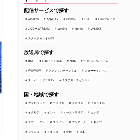
配信サービスで探す
Amazon
Apple TV
Disney+
Hulu
Huluプレミア
J:COM STREAM
Lemino
Netflix
U-NEXT
スターチャンネルEX
放送局で探す
BS11
FOXチャンネル
NHK
NHK BSプレミアム
WOWOW
アクションチャンネル
スターチャンネル
スーパー！ドラマTV
ミステリーチャンネル
国・地域で探す
アイルランド
アメリカ
イギリス
イスラエル
イタリア
インド
オーストラリア
カナダ
スウェーデン
スペイン
デンマーク
ドイツ
フランス
メキシコ
北欧
日本