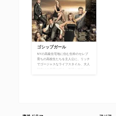
ャリー
長していく姿が描かれる家族ドラマ。
オシャ
界に足
た、ま
ラッド
ゴシップガール
NYの高級住宅地に住む生粋のセレブ
育ちの高校生たちを主人公に、リッチ
でゴージャスなライフスタイル、大人
顔負けの恋愛や悩み、羨望と嫉妬、そ
して裏切りなど、彼らを取り巻く様々
な人間模様を描く。