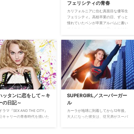
フェリシティの青春
カリフォルニアに住む真面目な優等生
フェリシティ。高校卒業の日、ずっと
憧れていたベンが卒業アルバムに書い
てくれたメッセージには思いもかけな
い内容が。親の勧める医者になるとい
う大学進学を変更し、ベンを追いかけ
ニューヨークで新生活をスタートさせ
る。だが、ニューヨークに行ってみる
と、ベンはなんとフェリシティのこと
を覚えていなかった。大学生活を通し
て、フェリシティの友情、恋愛、そし
てそれぞれの若者が、大学生活の4年
間で大人として成長する姿を追った青
春ドラマ。
ハッタンに恋をして～キ
SUPERGIRL／スーパーガー
ーの日記～
ル
ラマ『SEX AND THE CITY』
カーラが地球に到着してから12年後。
公キャリーの青春時代を描いた
大人になった彼女は、従兄弟がスーパ
、ネオンきらめく80年代のNY
ーマンとして活躍している中、正体を
に、シャイな女子高生だったキ
隠しながら平凡に暮らし、大手メディ