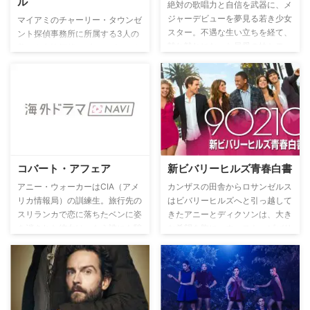
ル
絶対の歌唱力と自信を武器に、メ
にも注目！
ジャーデビューを夢見る若き少女
マイアミのチャーリー・タウンゼ
スター。不遇な生い立ちを経て、
ント探偵事務所に所属する3人の
離れ離れになった最愛の妹シモー
美しき女性探偵イブ、アビー、ケ
ネとInstagramで互いを励まし合
イト。彼女たちはチャーリーの下
う刺激的なライバル、アレクサン
で、正義の為に日夜悪と闘ってい
ドラと共に音楽活動を始めること
た。人身売買組織、国際誘拐団、
になった彼女たちが 華やかな音
麻薬密造組織など、彼女たちは、
楽業界のスターダムを駆け抜ける
姿の見えないチャーリーの指示を
べく、底辺のスタートから成長し
受け、警察やFBI、CIAにも解決
ていく姿を描く。
できない様々な難事件の数々に体
当たりで挑み、男顔負けの度胸と
コバート・アフェア
新ビバリーヒルズ青春白書
過激な闘争能力で事件を華麗に解
決していく。
アニー・ウォーカーはCIA（アメ
カンザスの田舎からロサンゼルス
リカ情報局）の訓練生。旅行先の
はビバリーヒルズへと引っ越して
スリランカで恋に落ちたベンに姿
きたアニーとディクソンは、大き
を消された彼女は、もう誰にも騙
な希望を胸に、ウェスト・ビバリ
されないと決意して入局する。6
ーヒルズ高校へと編入するが、そ
ヵ国語を操る語学力、男性にも劣
こに通うセレブ高校生たちは、ド
らない身体的能力、瞬発力、頭脳
ロドロとした人間関係の中で恋愛
明晰という彼女は、トレーニング
をし、ドラッグや妊娠など、屈折
修了前にもかかわらず、突然現場
した学園生活を送っているのだっ