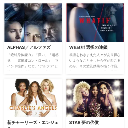
Investigation）。煌びやかなこの
街で起こる凶悪犯罪に様々な技術
を駆使して立ち向かっていく彼ら
の姿を人間味あふれる描写で描き
出す。チームの頼れるリーダー、
ギル・グリッソムやワーカホリッ
ク気味のシングルマザー、キャサ
リン・ウィロウズなど、個性豊か
なメンバーが事件解決に心血を注
ALPHAS／アルファズ
What/If 選択の連鎖​
ぐ！ 『アルマゲドン』や『パイ
「絶対身体能力」「怪力」「超感
常識をわきまえた人々があり得な
レーツ・オブ・カリビアン』など
覚」「電磁波コントロール」「マ
いようなことをしたら何が起こる
の大ヒット映画を世に送り出して
インド操作」など、“アルファ”と
のか、その波及効果を描く作品。
きたヒットメーカー、ジェリー・
呼ばれる特殊能力をもつ者たち
各シーズンでは、文化的に重要な
ブラッカイマーが製作総指揮を担
が、FBIやCIAも太刀打ちできな
題材にインスパイアされた異なる
う、全世界大ヒットの長寿シリー
い怪事件・異常現象を調査する。
モラルに取り組む。
ズ。のちの犯罪捜査ドラマにも多
だがそんな事件の裏では、謎のテ
大な影響を与えた1話完結型の犯
ロ組織“赤い旗”が暗躍していた。
罪捜査ドラマだ。豪華俳優陣のゲ
スト出演も魅力だが、エピソード
監督にも注目で、名匠クエンティ
ン・タランティーノが監督した傑
作エピソードも存在する。作品の
新チャーリーズ・エンジェ
STAR 夢の代償
垣根を超えた豪華クロスオーバー