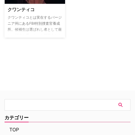
傷を抱えた普通の女子高生エレナ
クワンティコ
の前に、ミステリアスな転校生ス
テファンが現れたことで、物語が
クワンティコとは実在するバージ
幕を開ける…。
ニア州にあるFBI特別捜査官養成
所。候補生は選ばれし者として厳
しい訓練を受けながら同期生とし
て絆を築いて行く。卒業後に爆弾
テロが起き、FBI捜査官となって
いたアレックスがテロの首謀者と
して容疑を掛けられ、同期生がテ
ロメンバーとして疑われる。過去
と現在が交差しながら描かれるク
ライムサスペンス。
カテゴリー
TOP