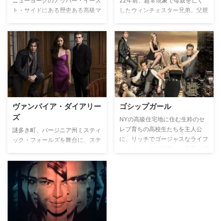
ニューヨークのアッパー・イース
22年前、超常現象で母親を亡く
れることもまた、ゲストが豪華で
ト・サイドにある歴史ある高級マ
したウィンチェスター兄弟。父親
ポーラ・アブドゥルやライザ・ミ
ンション“ドレイク”。誰もが憧れ
と一緒に”ハンター”として魔物や
ネリ、キム・カーダシアンも出演
るこのマンションには、ある恐ろ
怪物と戦う訓練を受けてきた兄デ
している。
しい秘密があった…。管理人とし
ィーンと、一度は諦めたものの兄
て、このマンションに住むことに
に説得されハンターとなる大学生
なった新婚夫婦のジェーンとヘン
だった４歳年下の弟サム。突如行
リー。しかし、“ザ・ドレイク”の
方不明になった父ジョンを探す旅
住人たちは、望みをすべて叶える
に出た二人は、悪魔による危険な
成功者のように思えたが、実は、
罠が遭いながらも、協力して悪霊
それはすべて悪魔との取引で手に
退治を続け、母の死の謎を解いて
ヴァンパイア・ダイアリー
ゴシップガール
入れたものだった。しかし何も知
いく。
ズ
らない二人は、管理人として住む
NYの高級住宅地に住む生粋のセ
部屋は普通の給料では住めないよ
レブ育ちの高校生たちを主人公
謎多き町、バージニア州ミスティ
うな広い部屋だと大喜び。ヘンリ
に、リッチでゴージャスなライフ
ック・フォールズを舞台に、ステ
ーが仕事に行く間、管理人の仕事
スタイル、大人顔負けの恋愛や悩
ファン・サルヴァトーレ（ポー
に張りきるジェーンだったが、次
み、羨望と嫉妬、そして裏切りな
ル・ウェズレイ）とデイモン・サ
第に不可思議な現象に胸騒ぎを覚
ど、彼らを取り巻く様々な人間模
ルヴァトーレ（イアン・サマーハ
えるようになっていく。
様を描く。
ルダー）の美しきヴァンパイア兄
弟と17歳のエレナ・ギルバート
（ニーナ・ドブレフ）が織りなす
恋の三角関係を描き出した、ヴァ
ンパイア・ロマンス。心に大きな