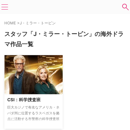
HOME
>
J・ミラー・トービン
スタッフ「J・ミラー・トービン」の海外ドラ
マ作品一覧
CSI：科学捜査班
巨大カジノで有名なアメリカ・ネ
バダ州に位置するラスベガスを拠
点に活動する市警察の科学捜査班
（Crime Scene