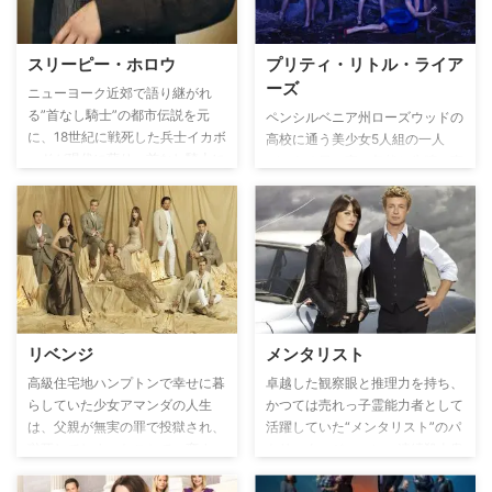
諜報員へ昇進することに。その突
た…。
然の昇進の理由は不明瞭。彼女の
語学力が理由かのように見えた
スリーピー・ホロウ
プリティ・リトル・ライア
が、実はCIAには別の目的がある
ーズ
ようだった。やがて、彼女の身に
ニューヨーク近郊で語り継がれ
驚くべき展開が待ち受けていた。
る”首なし騎士”の都市伝説を元
ペンシルベニア州ローズウッドの
に、18世紀に戦死した兵士イカボ
高校に通う美少女5人組の一人
ッドが現代に蘇り、首なし騎士に
が、ある日の夜に忽然と失踪。事
立ち向かうミステリードラマ。
件から1年、残された4人、アリ
ア、スペンサー、ハンナ、エミリ
ーのもとに謎のメールが送られて
くる。そこに記されたメッセージ
は、誰も知るはずのない4人の秘
密に触れるものだった――。
リベンジ
メンタリスト
高級住宅地ハンプトンで幸せに暮
卓越した観察眼と推理力を持ち、
らしていた少女アマンダの人生
かつては売れっ子霊能力者として
は、父親が無実の罪で投獄され、
活躍していた“メンタリスト”のパ
獄死してしまったことで一変す
トリック・ジェーン。連続殺人鬼
る。10年後、アマンダは“エミリ
レッド・ジョンに妻子を殺害され