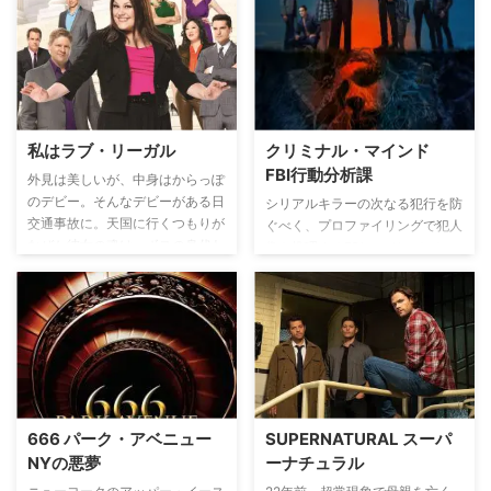
ー・ソーン”と名前を変えて、父
た彼は、レッド・ジョンを捕らえ
親を陥れた地元の有力者グレイソ
るために犯罪コンサルタントとし
ン家への復讐《リベンジ》を心に
てCBI（カリフォルニア州捜査
固く誓い、ハンプトンへ戻ってく
局）に加わる。犯罪者の心を見抜
る。
いて、型破りな方法で数々の凶悪
事件の真相を暴いていく。
私はラブ・リーガル
クリミナル・マインド
FBI行動分析課
外見は美しいが、中身はからっぽ
のデビー。そんなデビーがある日
シリアルキラーの次なる犯行を防
交通事故に。天国に行くつもりが
ぐべく、プロファイリングで犯人
なぜか彼女の魂は、ボスの身代わ
像を推理するFBIのエリートチー
りに撃たれてしまった肥満だが頭
ム”BAU”の活躍を描いた人気の犯
脳明晰な弁護士ジェーンの体に入
罪捜査ドラマ。
り、弁護士として奮闘する。仕事
に恋に、自分磨きに女性の共感を
呼び、ハートウォーミング・コメ
ディのリーガルドラマ！脚本は
『BONES』や『CSI：科学捜査
班』を手掛けたジョシュ・バーマ
666 パーク・アベニュー
SUPERNATURAL スーパ
ン。主演のブルック・エリオット
NYの悪夢
ーナチュラル
は、ブロードウェイ出身で、エピ
ソードの中でミュージカルが行わ