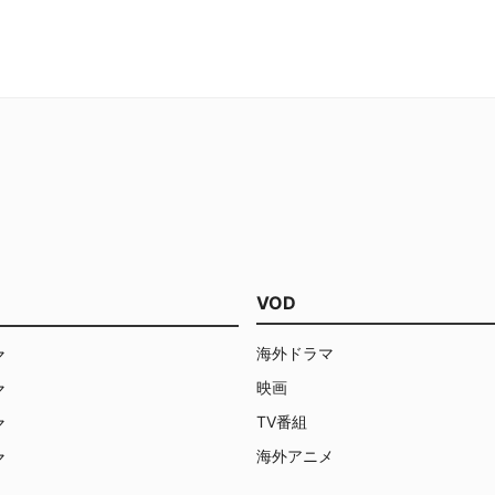
ブ・ザ・ウィーク」誌で調査員として
愛をし、ドラッグや妊娠など、
働く若い女性たちが、公平に扱われる
た学園生活を送っているのだっ
ことを求める姿を描いている。彼女た
ちの革新的な要求は急激な変化の先駆
けとなり、それまでの結婚や仕事、性
生活や恋愛、友情のあり方を覆してい
く。
VOD
海外ドラマ
マ
映画
マ
TV番組
マ
海外アニメ
マ