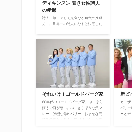
ディキンスン 若き女性詩人
の憂鬱
詩人、娘、そして完全なる時代の反逆
児―。世界一の詩人になると決意した
エミリー・ディキンソンの成長物語。
それいけ！ゴールドバーグ家
新ビ
80年代のゴールドバーグ家。ぶっきら
カンザ
ぼうで口が悪い。ぶっきらぼうな父マ
バリー
レー、強烈な母ビバリー、おませな高
ーとデ
校生の長女エリカ、空回りばかりな長
に、ウ
男バリー、もう直ぐ中学生の末っ子ア
と編入
ダム、そしてビバリーの父で、ダンデ
生たち