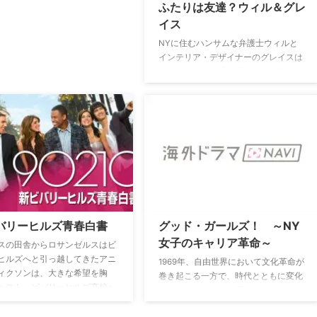
ふたりは友達？ウィル＆グレ
イス
NYに住むハンサムな弁護士ウィルと
インテリア・デザイナーのグレイスは
大学時代からの親友同士。ある日、グ
レイスは結婚式を当日にキャンセル、
ウィルのアパートに転がり込んでしま
う。一方、ウィルは実はゲイで、長年
の恋人と別れたばかりだった。二人の
奇妙な同居生活が始まるが、ウィルの
親友で俳優を目指すジャックと、グレ
イスの助手で富豪マダムのカレンが絡
んで毎回大騒動が巻き起こる…。30代
のゲイ男性と女性の友情を軸に描くシ
ットコム。
バリーヒルズ青春白書
グッド・ガールズ！ ～NY
女子のキャリア革命～
スの田舎からロサンゼルスはビ
ヒルズへと引っ越してきたアニ
1969年、自由世界において文化革命が
ィクソンは、大きな希望を胸
巻き起こる一方で、時代とともに変化
ェスト・ビバリーヒルズ高校へ
することを拒絶する場所があった―そ
するが、そこに通うセレブ高校
れは雑誌社の編集部。「ニューズ・オ
は、ドロドロとした人間関係の