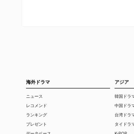
ィな祖父アルバート。ゴールドバーグ
中で恋
家のドタバタ日常とともに、古き良き
屈折し
時代の家族像を描くハートフルシット
た…。
コム。
海外ドラマ
アジア
ニュース
韓国ドラ
レコメンド
中国ドラ
ランキング
台湾ドラ
プレゼント
タイドラ
データベース
K-POP