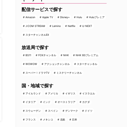
配信サービスで探す
Amazon
Apple TV
Disney+
Hulu
Huluプレミア
J:COM STREAM
Lemino
Netflix
U-NEXT
スターチャンネルEX
放送局で探す
BS11
FOXチャンネル
NHK
NHK BSプレミアム
WOWOW
アクションチャンネル
スターチャンネル
スーパー！ドラマTV
ミステリーチャンネル
国・地域で探す
アイルランド
アメリカ
イギリス
イスラエル
イタリア
インド
オーストラリア
カナダ
スウェーデン
スペイン
デンマーク
ドイツ
フランス
メキシコ
北欧
日本